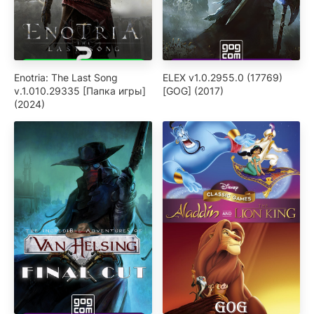
Enotria: The Last Song
ELEX v1.0.2955.0 (17769)
v.1.010.29335 [Папка игры]
[GOG] (2017)
(2024)