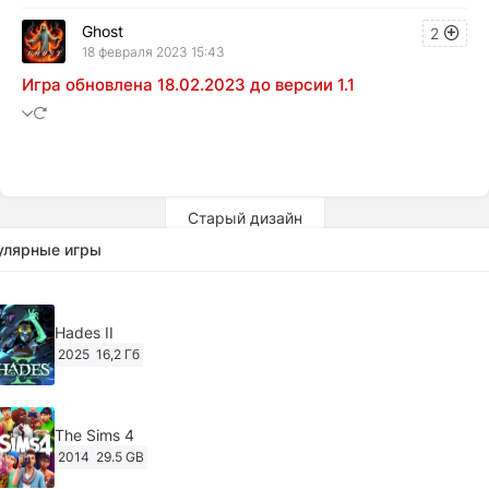
Ghost
2
18 февраля 2023 15:43
Игра обновлена 18.02.2023 до версии 1.1
Старый дизайн
улярные игры
Hades II
2025
16,2 Гб
The Sims 4
2014
29.5 GB