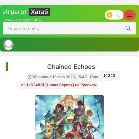
Игры от
Хатаб
Лучшие торрент игры!
Chained Echoes
1320
Обновлено:
18 фев 2023, 15:43
Папка игры
v 1.1 (62480) [Новая Версия] на Русском