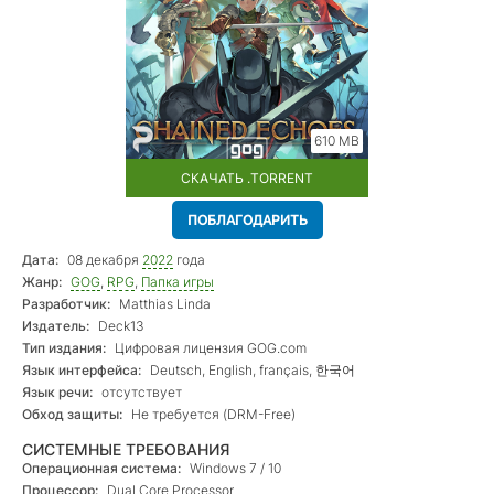
610 MB
СКАЧАТЬ .TORRENT
ПОБЛАГОДАРИТЬ
Дата:
08 декабря
2022
года
Жанр:
GOG
,
RPG
,
Папка игры
Разработчик:
Matthias Linda
Издатель:
Deck13
Тип издания:
Цифровая лицензия GOG.com
Язык интерфейса:
Deutsch, English, français, 한국어
Язык речи:
отсутствует
Обход защиты:
Не требуется (DRM-Free)
СИСТЕМНЫЕ ТРЕБОВАНИЯ
Операционная система:
Windows 7 / 10
Процессор:
Dual Core Processor