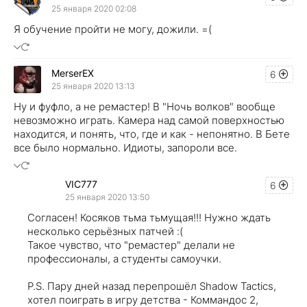
25 января 2020 02:08
Я обучение пройти не могу, дожили. =(
MerserEX
6
25 января 2020 13:13
Ну и фуфло, а не ремастер! В "Ночь волков" вообще
невозможно играть. Камера над самой поверхностью
находится, и понять, что, где и как - непонятно. В Бете
все было нормально. Идиоты, запороли все.
VIC777
6
25 января 2020 13:50
Согласен! Косяков тьма тьмущая!!! Нужно ждать
несколько серьёзных патчей :(
Такое чувство, что "ремастер" делали не
профессионалы, а студенты самоучки.
P.S. Пару дней назад перепрошёл Shadow Tactics,
хотел поиграть в игру детства - Коммандос 2,