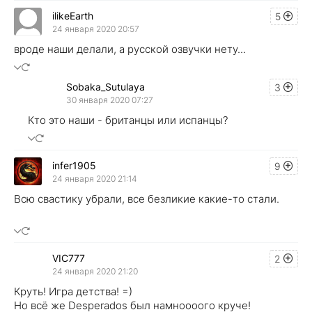
ilikeEarth
5
24 января 2020 20:57
вроде наши делали, а русской озвучки нету...
Sobaka_Sutulaya
3
30 января 2020 07:27
Кто это наши - британцы или испанцы?
infer1905
9
24 января 2020 21:14
Всю свастику убрали, все безликие какие-то стали.
VIC777
2
24 января 2020 21:20
Круть! Игра детства! =)
Но всё же Desperados был намноооого круче!