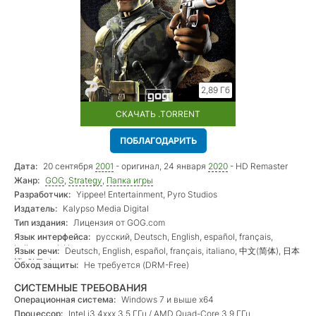
2,89 Гб
СКАЧАТЬ .TORRENT
ПОБЛАГОДАРИТЬ
Дата:
20 сентября
2001
- оригинал, 24 января
2020
- HD Remaster
Жанр:
GOG
,
Strategy
,
Папка игры
Разработчик:
Yippee! Entertainment, Pyro Studios
Издатель:
Kalypso Media Digital
Тип издания:
Лицензия от GOG.com
Язык интерфейса:
русский, Deutsch, English, español, français,
italiano, polski
Язык речи:
Deutsch, English, español, français, italiano, 中文(简体), 日本
語, 한국어
Обход защиты:
Не требуется (DRM-Free)
СИСТЕМНЫЕ ТРЕБОВАНИЯ
Операционная система:
Windows 7 и выше х64
Процессор:
Intel i3 4xxx 3.5 ГГц / AMD Quad-Core 3.9 ГГц