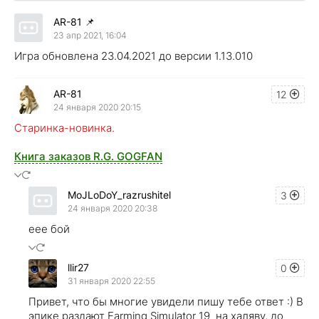
AR-81
📌
23 апр 2021, 16:04
Игра обновлена 23.04.2021 до версии 1.13.010
AR-81
12
24 января 2020 20:15
Старинка-новинка.
Книга заказов R.G. GOGFAN
MoJLoDoY_razrushitel
3
24 января 2020 20:38
еее бой
llir27
0
31 января 2020 22:55
Привет, что бы многие увидели пишу тебе ответ :) В
эпике раздают Farming Simulator 19 на халяву, до