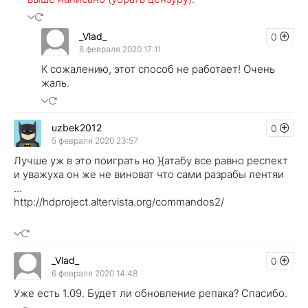
_Vlad_
0
8 февраля 2020 17:11
К сожалению, этот способ не работает! Очень
жаль.
uzbek2012
0
5 февраля 2020 23:57
Лучше уж в это поиграть но }{атабу все равно респект
и уважуха он же не виноват что сами разрабы лентяи
...
http://hdproject.altervista.org/commandos2/
_Vlad_
0
6 февраля 2020 14:48
Уже есть 1.09. Будет ли обновление репака? Спасибо.