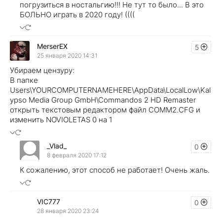
погрузиться в ностальгию!!! Не тут то было... В это
БОЛЬНО играть в 2020 году! ((((
MerserEX
5
25 января 2020 14:31
Убираем цензуру:
В папке
Users\YOURCOMPUTERNAMEHERE\AppData\LocalLow\Kal
ypso Media Group GmbH\Commandos 2 HD Remaster
открыть текстовым редактором файл COMM2.CFG и
изменить NOVIOLETAS 0 на 1
_Vlad_
0
8 февраля 2020 17:12
К сожалению, этот способ не работает! Очень жаль.
VIC777
0
28 января 2020 23:24