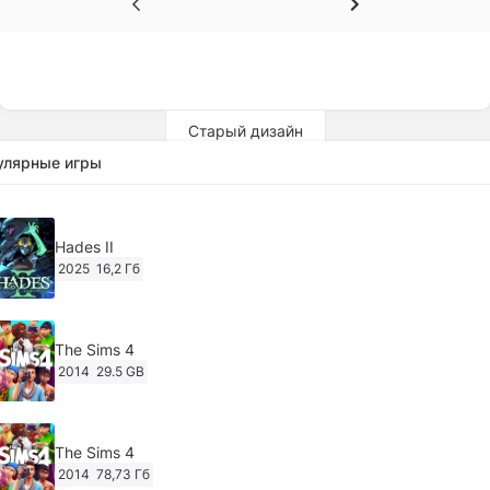
Старый дизайн
улярные игры
Hades II
2025
16,2 Гб
The Sims 4
2014
29.5 GB
The Sims 4
2014
78,73 Гб