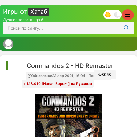
Игры от
Хатаб
Лучшие торрент игры!
Commandos 2 - HD Remaster
3053
Обновлено:
23 апр 2021, 16:04
Папка игры
v 1.13.010 [Новая Версия] на Русском