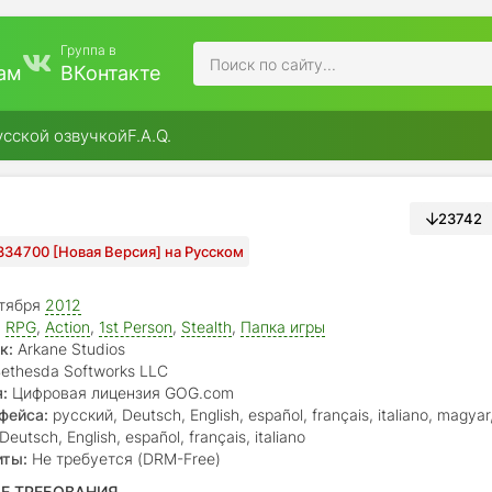
Группа в
ам
ВКонтакте
усской озвучкой
F.A.Q.
23742
334700 [Новая Версия] на Русском
тября
2012
,
RPG
,
Action
,
1st Person
,
Stealth
,
Папка игры
к:
Arkane Studios
ethesda Softworks LLC
:
Цифровая лицензия GOG.com
фейса:
русский, Deutsch, English, español, français, italiano, magyar
Deutsch, English, español, français, italiano
иты:
Не требуется (DRM-Free)
Е ТРЕБОВАНИЯ