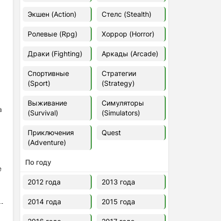
Euro Truck Simulator 2 v.1.60.1.7s
Экшен (Action)
Стелс (Stealth)
[Папка игры] (2012)
2012
37,77 Гб
Ролевые (Rpg)
Хоррор (Horror)
Драки (Fighting)
Аркады (Arcade)
Forza Horizon 5 v.688.044
[Папка игры] (2021)
Спортивные
Стратегии
2021
176,66 Гб
(Sport)
(Strategy)
Выживание
Симуляторы
V Rising
а
(Survival)
(Simulators)
2024
3.4 gb
Приключения
Quest
(Adventure)
По году
е
2012 года
2013 года
2014 года
2015 года