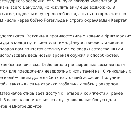
егендарного ассасина, от чьей руки погибла императрица.
изнь всего Дануолла, но искупить вину еще возможно. В
оружие, гаджеты и суперспособности, а путь его пролегает по
м числе через бойню Ротвильда и строго охраняемый Квартал
должаются. Вступите в противостояние с ковеном бригморски
Дауда в конце пути: свет или тьма. Дануолл вновь становится
игморов вам придется столкнуться со сверхъестественными
 использовать весь новый арсенал оружия и способностей.
кая боевая система Dishonored и расширенные возможности
ится для преодоления невероятных испытаний на 10 уникальных
ельный – таким должен быть настоящий ассасин. Получите
тобы занять высшие строчки глобальных таблиц рекордов.
атериалов открывает доступ к четырем комплектам, ранее
d. В ваше распоряжение попадут уникальные бонусы для
тов и многое другое.