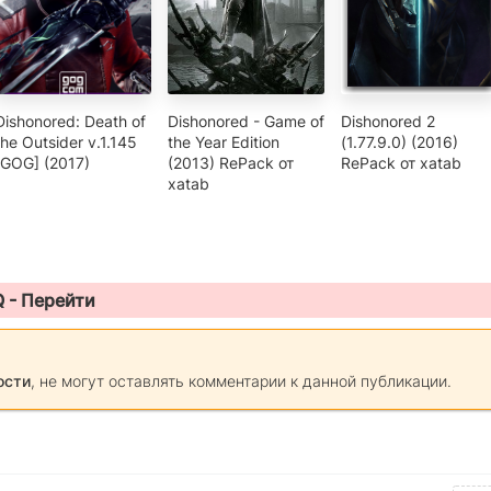
Dishonored: Death of
Dishonored - Game of
Dishonored 2
the Outsider v.1.145
the Year Edition
(1.77.9.0) (2016)
[GOG] (2017)
(2013) RePack от
RePack от xatab
xatab
Q -
Перейти
ости
, не могут оставлять комментарии к данной публикации.