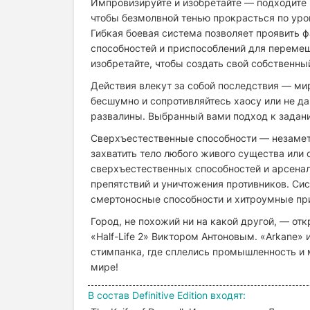
Импровизируйте и изобретайте — подходите 
чтобы безмолвной тенью прокрасться по уров
Гибкая боевая система позволяет проявить 
способностей и приспособлений для перемещ
изобретайте, чтобы создать свой собственны
Действия влекут за собой последствия — ми
бесшумно и сопротивляйтесь хаосу или не да
развалины. Выбранный вами подход к задани
Сверхъестественные способности — незаме
захватить тело любого живого существа или 
сверхъестественных способностей и арсена
препятствий и уничтожения противников. Си
смертоносные способности и хитроумные пр
Город, не похожий ни на какой другой, — о
«Half-Life 2» Виктором Антоновым. «Arkane»
стимпанка, где сплелись промышленность и 
мире!
В
состав
Definitive Edition
входят
: