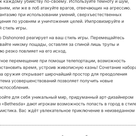
к каждому убийству по-своему. Используйте темноту и шум,
ням, или же в лоб атакуйте врагов, отвечающих на агрессию.
фантазию при использовании умений, сверхъестественных
ения по уровням и уничтожения целей. Импровизируйте и
й стиль игры.
р Dishonored реагирует на ваш стиль игры. Перемещайтесь
вайте никому пощады, оставляя за спиной лишь трупы и
ю резко повлияет на его исход.
тное перемещение при помощи телепортации, возможность
остановить время, устроив живописную казнь! Сочетание набор
ла оружия открывает широчайший простор для преодоления
стема усовершенствований позволяет получить новые
испособления.
ткройте для себя уникальный мир, придуманный арт-дизайнером
 и «Bethesda» дают игрокам возможность попасть в город в стил
мистика. Вас ждёт увлекательное приключение в неизведанном