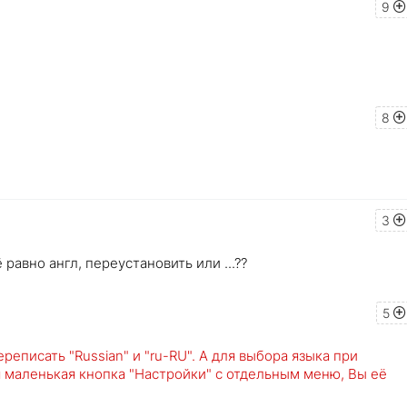
9
8
3
 равно англ, переустановить или ...??
5
реписать "Russian" и "ru-RU". А для выбора языка при
я маленькая кнопка "Настройки" с отдельным меню, Вы её