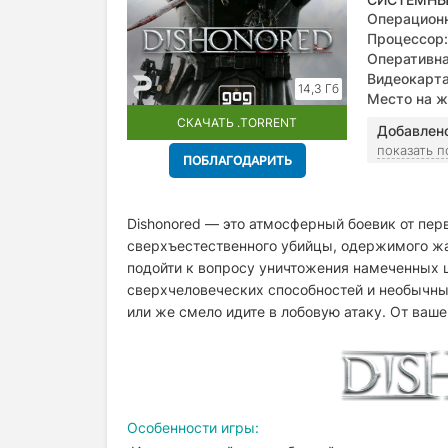
Операционн
Процессор:
Оперативна
Видеокарта
14,3 Гб
Место на ж
СКАЧАТЬ .TORRENT
Добавлен
показать 
ПОБЛАГОДАРИТЬ
Dishonored — это атмосферный боевик от перв
сверхъестественного убийцы, одержимого жа
подойти к вопросу уничтожения намеченных 
сверхчеловеческих способностей и необычны
или же смело идите в лобовую атаку. От ваше
Особенности игры: