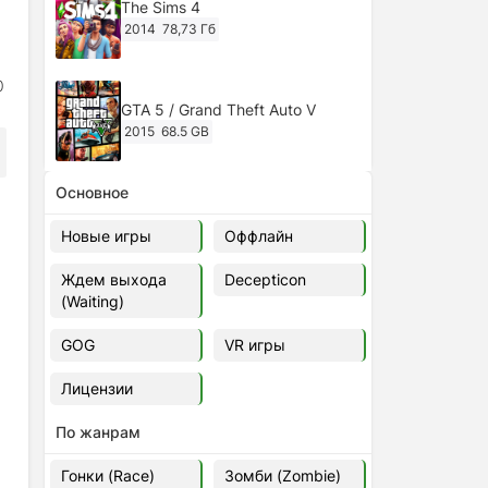
The Sims 4
2014
78,73 Гб
0
GTA 5 / Grand Theft Auto V
2015
68.5 GB
Основное
Ghost of Tsushima: Director's Cut
v.1053.8.1023.1614 [RePack
Новые игры
Оффлайн
Decepticon] (2024)
2024
38.5 gb
Ждем выхода
Decepticon
(Waiting)
Cyberpunk 2077
2020
49.4 GB
GOG
VR игры
Лицензии
Ghost of Tsushima: Director's Cut
v.1053.9.0623.1807 [Папка
По жанрам
игры] (2020-2024)
2020-2024
68,09 Гб
Гонки (Race)
Зомби (Zombie)