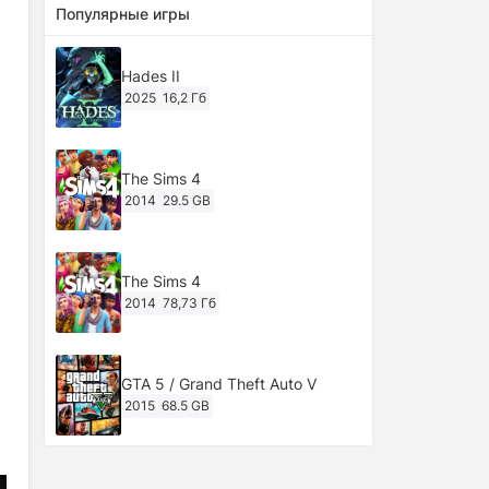
Популярные игры
Hades II
2025
16,2 Гб
The Sims 4
2014
29.5 GB
The Sims 4
2014
78,73 Гб
GTA 5 / Grand Theft Auto V
2015
68.5 GB
Ghost of Tsushima: Director's Cut