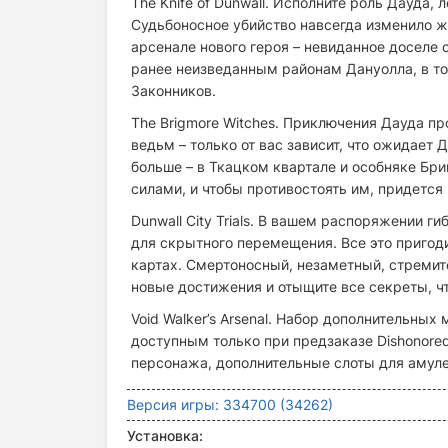
The Knife of Dunwall.
Исполните роль Дауда, л
Судьбоносное убийство навсегда изменило ж
арсенале нового героя – невиданное доселе 
ранее неизведанным районам Дануолла, в то
Законников.
The Brigmore Witches.
Приключения Дауда про
ведьм – только от вас зависит, что ожидает 
больше – в Ткацком квартале и особняке Бр
силами, и чтобы противостоять им, придется
Dunwall City Trials.
В вашем распоряжении гиб
для скрытного перемещения. Все это пригод
картах. Смертоносный, незаметный, стремит
новые достижения и отыщите все секреты, ч
Void Walker’s Arsenal.
Набор дополнительных м
доступным только при предзаказе Dishonore
персонажа, дополнительные слоты для амуле
Версия игры: 334700 (34262)
Установка: