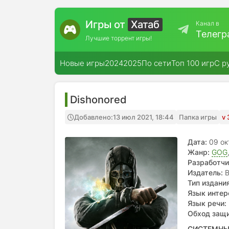
Игры от
Хатаб
Канал в
Телегр
Лучшие торрент игры!
Новые игры
2024
2025
По сети
Топ 100 игр
С р
Dishonored
Добавлено:
13 июл 2021, 18:44
Папка игры
v 
Дата:
09 ок
Жанр:
GOG
Разработчи
Издатель:
B
Тип издания
Язык интер
polski, český
Язык речи:
Обход защ
СИСТЕМНЫ