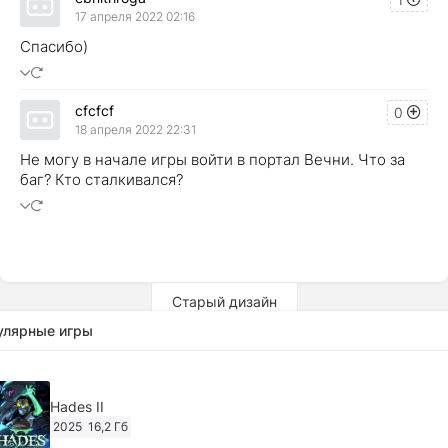
17 апреля 2022 02:16
Спасибо)
cfcfcf
0
18 апреля 2022 22:31
Не могу в начале игры войти в портал Вечни. Что за
баг? Кто сталкивался?
Старый дизайн
улярные игры
Hades II
2025
16,2 Гб