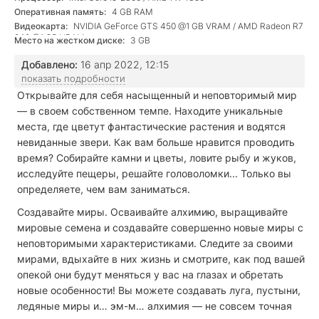
Оперативная память:
4 GB RAM
Видеокарта:
NVIDIA GeForce GTS 450 @1 GB VRAM / AMD Radeon R7
240 @1 GB VRAM
Место на жестком диске:
3 GB
Добавлено:
16 апр 2022, 12:15
показать подробности
Открывайте для себя насыщенный и неповторимый мир
— в своем собственном темпе. Находите уникальные
места, где цветут фантастические растения и водятся
невиданные звери. Как вам больше нравится проводить
время? Собирайте камни и цветы, ловите рыбу и жуков,
исследуйте пещеры, решайте головоломки... Только вы
определяете, чем вам заниматься.
Создавайте миры. Осваивайте алхимию, выращивайте
мировые семена и создавайте совершенно новые миры с
неповторимыми характеристиками. Следите за своими
мирами, вдыхайте в них жизнь и смотрите, как под вашей
опекой они будут меняться у вас на глазах и обретать
новые особенности! Вы можете создавать луга, пустыни,
ледяные миры и… эм-м… алхимия — не совсем точная