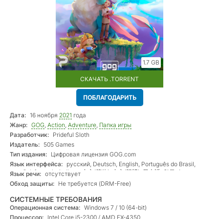
1.7 GB
СКАЧАТЬ .TORRENT
ПОБЛАГОДАРИТЬ
Дата:
16 ноября
2021
года
Жанр:
GOG
,
Action
,
Adventure
,
Папка игры
Разработчик:
Prideful Sloth
Издатель:
505 Games
Тип издания:
Цифровая лицензия GOG.com
Язык интерфейса:
русский, Deutsch, English, Português do Brasil,
español, français, italiano, 中文(简体), 中文(繁體), 日本語, 한국어
Язык речи:
отсутствует
Обход защиты:
Не требуется (DRM-Free)
СИСТЕМНЫЕ ТРЕБОВАНИЯ
Операционная система:
Windows 7 / 10 (64-bit)
Процессор:
Intel Core i5-2300 / AMD FX-4350