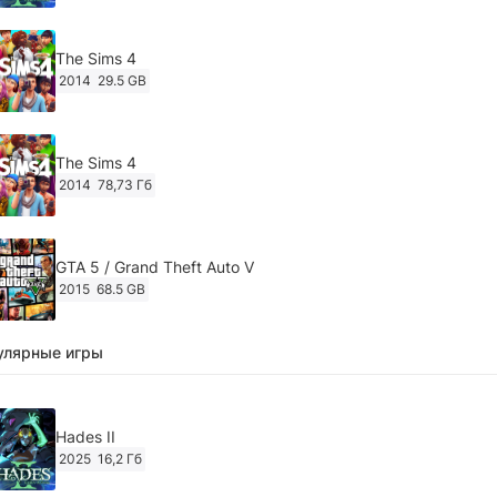
The Sims 4
2014
29.5 GB
The Sims 4
2014
78,73 Гб
GTA 5 / Grand Theft Auto V
2015
68.5 GB
улярные игры
Ghost of Tsushima: Director's Cut v.1053.8.1023.1614
[RePack Decepticon] (2024)
2024
38.5 gb
Hades II
2025
16,2 Гб
Cyberpunk 2077