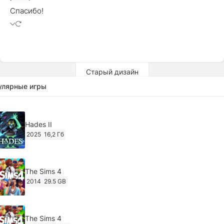
Спасибо!
Старый дизайн
улярные игры
Hades II
2025
16,2 Гб
The Sims 4
2014
29.5 GB
The Sims 4