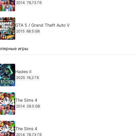
2014
78,73 Гб
GTA 5 / Grand Theft Auto V
2015
68.5 GB
улярные игры
Ghost of Tsushima: Director's Cut v.1053.8.1023.1614
[RePack Decepticon] (2024)
2024
38.5 gb
Hades II
2025
16,2 Гб
Cyberpunk 2077
2020
49.4 GB
The Sims 4
2014
29.5 GB
Ghost of Tsushima: Director's Cut v.1053.9.0623.1807 [Пап
игры] (2020-2024)
2020-2024
68,09 Гб
The Sims 4
2014
78,73 Гб