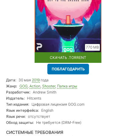
770 MB
СКАЧАТЬ .TORRENT
ПОБЛАГОДАРИТЬ
Дата:
30 мая
2019
года
Жанр:
GOG
,
Action
,
Shooter
,
Папка игры
Разработчик:
Andrew Smith
Издатель:
Hitcents
Тип издания:
Цифровая лицензия GOG.com
Язык интерфейса:
English
Язык речи:
отсутствует
Обход защиты:
Не требуется (DRM-Free)
СИСТЕМНЫЕ ТРЕБОВАНИЯ