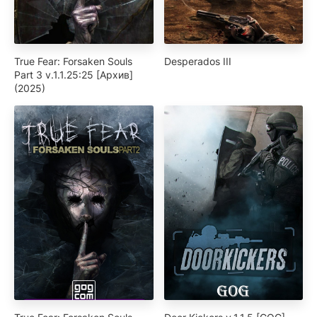
True Fear: Forsaken Souls
Desperados III
Part 3 v.1.1.25:25 [Архив]
(2025)