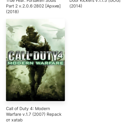
True Fear: Forsaken Souls
Door Kickers v.1.1.5 [GOG]
Part 2 v.2.0.6:2802 [Архив]
(2014)
(2018)
Call of Duty 4: Modern
Warfare v.1.7 (2007) Repack
от xatab