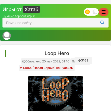
Игры от
Хатаб
Лучшие торрент игры!
Loop Hero
3168
Обновлено:
20 мая 2022, 01:10
Папка игры
v 1.1054 [Новая Версия] на Русском