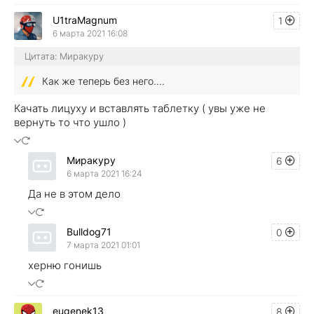
U1traMagnum
1
6 марта 2021 16:08
Цитата: Миракуру
Как же теперь без него....
Качать лицуху и вставлять таблетку ( увы уже не
вернуть то что ушло )
Миракуру
6
6 марта 2021 16:24
Да не в этом дело
Bulldog71
0
7 марта 2021 01:01
херню гонишь
eugenek13
8