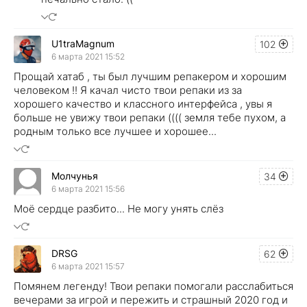
U1traMagnum
102
6 марта 2021 15:52
Прощай хатаб , ты был лучшим репакером и хорошим
человеком !! Я качал чисто твои репаки из за
хорошего качество и классного интерфейса , увы я
больше не увижу твои репаки (((( земля тебе пухом, а
родным только все лучшее и хорошее...
Молчунья
34
6 марта 2021 15:56
Моё сердце разбито... Не могу унять слёз
DRSG
62
6 марта 2021 15:57
Помянем легенду! Твои репаки помогали расслабиться
вечерами за игрой и пережить и страшный 2020 год и