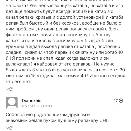
человека ! Увы нельзя вернуть хатаба , но хатаба и его
детище помнить будут всегда( если б не хатаб я б
качал репаки кривые и с долгой установкой !! У хатаба
репак был быстрый и без косяков , вообще не было с
ним проблем , ну один репак попался старый с блек
флагом потом я почитал что антивирус таблетку
хавает и понял косяк с антивирусом был( эх были
времена я ждал выхода репака от хатаба , постоянно
следил , снайпил чтоб первый скачать ну или хотаб 10
й ! Я пол ночи не спал ждал когда выложит и он
вылаживал ) я кайфовал от его репаков ! Не нужно
было ждать 3 ч что б игра установилась , а все го то 30
мин там по 15 уходила , максимум 40 ! И узнаю сегодня
что его нет...
Durackhie
17
6 марта 2021 16:06
Соболезную родственникам,друзьям и
знакомым.Земля пухом лучшему репакеру СНГ.