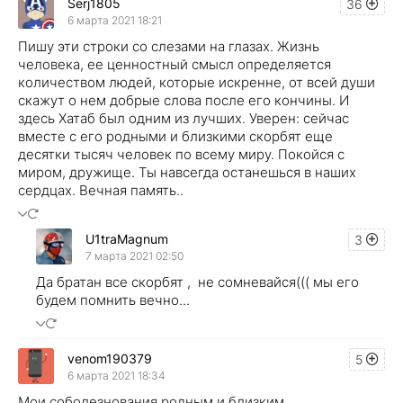
Serj1805
36
6 марта 2021 18:21
Пишу эти строки со слезами на глазах. Жизнь
человека, ее ценностный смысл определяется
количеством людей, которые искренне, от всей души
скажут о нем добрые слова после его кончины. И
здесь Хатаб был одним из лучших. Уверен: сейчас
вместе с его родными и близкими скорбят еще
десятки тысяч человек по всему миру. Покойся с
миром, дружище. Ты навсегда останешься в наших
сердцах. Вечная память..
U1traMagnum
3
7 марта 2021 02:50
Да братан все скорбят , не сомневайся((( мы его
будем помнить вечно...
venom190379
5
6 марта 2021 18:34
Мои соболезнования родным и близким....