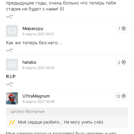
предыдущие годы, очень больно что теперь тебя
старик не будет с нами! (((
Миракуру
7
6 марта 2021 16:01
Как же теперь без него....
hatabo
2
6 марта 2021 16:03
R.I.P
U1traMagnum
12
6 марта 2021 16:06
Цитата: Молчунья
Моё сердце разбито... Не могу унять слёз
Мне самому плохо и тоскливо( был человек и нет