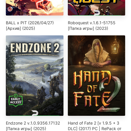
BALL x PIT (2026/04/27)
Roboquest v.1.6.1-51755
[Архив] (2025)
[Папка игры] (2023)
Endzone 2 v.1.0.9356.17132
Hand of Fate 2 [v 1.9.5 + 3
[Папка игры] (2025)
DLC] (2017) PC | RePack от