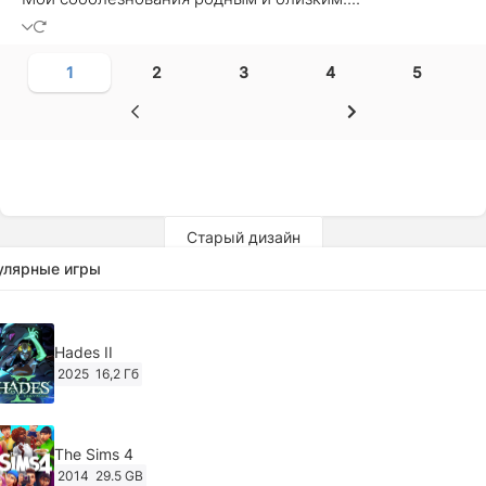
1
2
3
4
5
Старый дизайн
улярные игры
Hades II
2025
16,2 Гб
The Sims 4
2014
29.5 GB