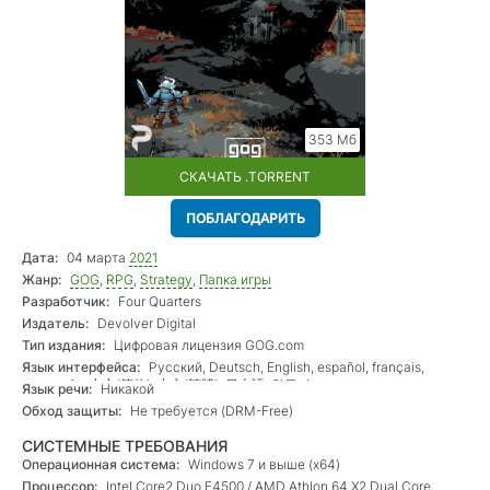
353 Мб
СКАЧАТЬ .TORRENT
ПОБЛАГОДАРИТЬ
Дата:
04 марта
2021
Жанр:
GOG
,
RPG
,
Strategy
,
Папка игры
Разработчик:
Four Quarters
Издатель:
Devolver Digital
Тип издания:
Цифровая лицензия GOG.com
Язык интерфейса:
Русский, Deutsch, English, español, français,
português, 中文(简体), 中文(繁體), 日本語, 한국어
Язык речи:
Никакой
Обход защиты:
Не требуется (DRM-Free)
СИСТЕМНЫЕ ТРЕБОВАНИЯ
Операционная система:
Windows 7 и выше (х64)
Процессор:
Intel Core2 Duo E4500 / AMD Athlon 64 X2 Dual Core