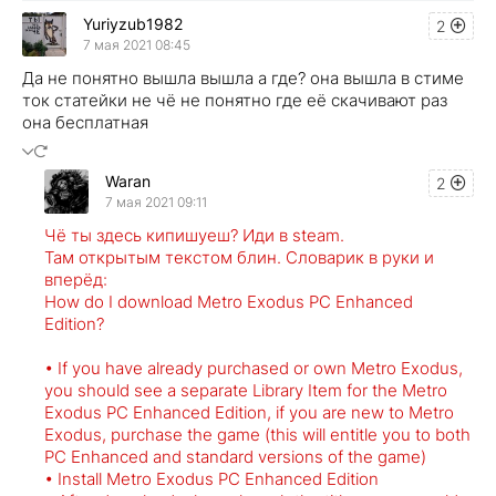
Yuriyzub1982
2
7 мая 2021 08:45
Да не понятно вышла вышла а где? она вышла в стиме
ток статейки не чё не понятно где её скачивают раз
она бесплатная
Waran
2
7 мая 2021 09:11
Чё ты здесь кипишуеш? Иди в steam.
Там открытым текстом блин. Словарик в руки и
вперёд:
How do I download Metro Exodus PC Enhanced
Edition?
• If you have already purchased or own Metro Exodus,
you should see a separate Library Item for the Metro
Exodus PC Enhanced Edition, if you are new to Metro
Exodus, purchase the game (this will entitle you to both
PC Enhanced and standard versions of the game)
• Install Metro Exodus PC Enhanced Edition