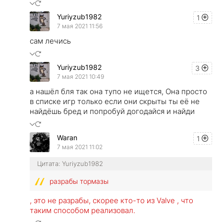
Yuriyzub1982
1
7 мая 2021 11:56
сам лечись
Yuriyzub1982
3
7 мая 2021 10:49
а нашёл бля так она тупо не ищется, Она просто
в списке игр только если они скрыты ты её не
найдёшь бред и попробуй догодайся и найди
Waran
1
7 мая 2021 11:02
Цитата: Yuriyzub1982
разрабы тормазы
, это не разрабы, скорее кто-то из Valve , что
таким способом реализовал.