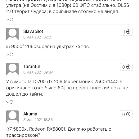
ультра (не Экстим и в 1080р) 60 ФПС стабильно. DLSS
2.0 творит чудеса, в оригинале столько не видел.
Slavapilot
1
8 мая 2021 02:21
i5 9500f 2060super на ультрах 75фпс.
Tarantul
0
8 мая 2021 09:34
У самого I7 10700 rtx 2060super моник 2560x1440 в
оригинале тоже было 60фпс пресет высокий пока не
дошел до тайги.
Akuma
0
8 мая 2021 18:36
(r7 5800x, Radeon RX6800). Должно работать с
трассировкой?