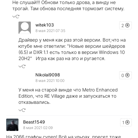
Не слушай!!! Обнови только дрова, а винду не
трогай. Там обнова последняя тормозит систему.
witek103
2
8 мая 2021 07:35
Драйвер у меня как раз этой версии. Вот,что на
ютубе мне ответили: "Новые версии шейдеров
(6.5) и DXR 1.1 есть только в версии Windows 10
20H2" Игра как раз на это и ругается.
Nikolai9098
0
8 мая 2021 10:00
У меня на старой винде что Metro Enhanced
Edition, что RE Village даже и запускаться то
отказывались.
Beast1549
1
8 мая 2021 02:09
На 2066 графон супер! Всё на ульрах, пресет тоже