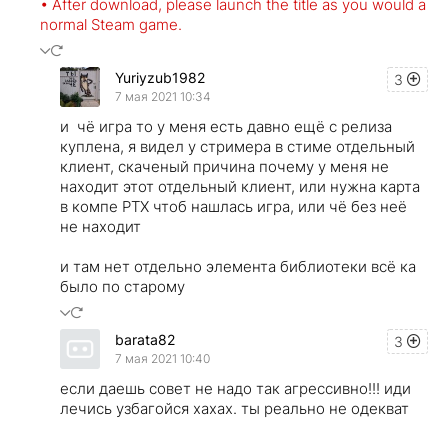
• After download, please launch the title as you would a
normal Steam game.
Yuriyzub1982
3
7 мая 2021 10:34
и чё игра то у меня есть давно ещё с релиза
куплена, я видел у стримера в стиме отдельный
клиент, скаченый причина почему у меня не
находит этот отдельный клиент, или нужна карта
в компе РТХ чтоб нашлась игра, или чё без неё
не находит
и там нет отдельно элемента библиотеки всё ка
было по старому
barata82
3
7 мая 2021 10:40
если даешь совет не надо так агрессивно!!! иди
лечись узбагойся хахах. ты реально не одекват