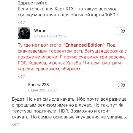
Здравствуйте.
Если только для Карт RTX - то какую версию/
сборку мне скачать для обычной карты 1060 ?
Waran
1
27 июня 2021 23:20
Ту где нет вот этого
"Enhanced Edition"
Под
скачиваемым торрентом есть бегущая дорожка с
похожими играми. Я прямо сча вижу три версии,
ГОГ, Кодекса, и репак Хатаба. Читаем. смотрим
версии, сраниваем, вбираем.
Fanera228
5
6 мая 2021 20:37
Будет. Но нет смысла качать. Ибо почти вся разница
с прошлым релизом именно в лучах. Но так, тут 4к
текстуры подтянули. HDR. Возможно и стоит
скачать. Но самые основные улучшения не увидишь.