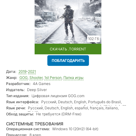
102 Гб
СКАЧАТЬ .TORRENT
ПОБЛАГОДАРИТЬ
Дата:
2019
-
2021
Жанр:
GOG
,
Shooter
,
1st Person
,
Папка игры
Разработчик:
4A Games
Издатель:
Deep Silver
Тип издания:
Цифровая лицензия GOG.com
Язык интерфейса:
Русский, Deutsch, English, Português do Brasil,
español, français, italiano, polski, yкраїнська, český, 中文(简体), 中文(繁
Язык речи:
Русский, Deutsch, English, español, français, italiano,
體), 日本語, 한국어
yкраїнська, 日本語
Обход защиты:
Не требуется (DRM-Free)
СИСТЕМНЫЕ ТРЕБОВАНИЯ
Операционная система:
Windows 10 (20H2) (64-bit)
Процессор:
8 ядер