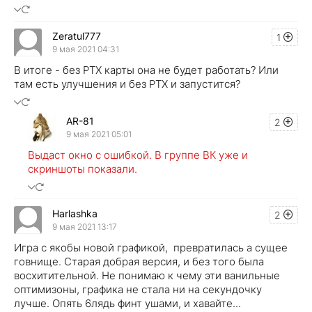
Zeratul777
1
9 мая 2021 04:31
В итоге - без РТХ карты она не будет работать? Или
там есть улучшения и без РТХ и запустится?
AR-81
2
9 мая 2021 05:01
Выдаст окно с ошибкой. В группе ВК уже и
скриншоты показали.
Harlashka
2
9 мая 2021 13:17
Игра с якобы новой графикой, превратилась а сущее
говнище. Старая добрая версия, и без того была
восхитительной. Не понимаю к чему эти ванильные
оптимизоны, графика не стала ни на секундочку
лучше. Опять 6лядь финт ушами, и хавайте...