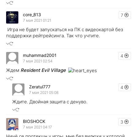
core_813
7
7 мая 2021 01:21
Игра не будет запускаться на ПК с видеокартой без
поддержки рейтрейсинга. Так что учтите.
muhammad2001
4
7 мая 2021 02:54
Ждем
Resident Evil Village
Zeratul777
4
7 мая 2021 05:08
Ждите. Двойная защита с денуво.
BIOSHOCK
3
7 мая 2021 04:17
Ничё се протекшн у игры, мне без видюхи у которой