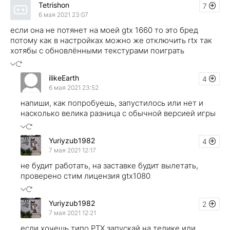
Tetrishon
7
6 мая 2021 23:07
если она не потянет на моей gtx 1660 то это бред
потому как в настройках можно же отключить rtx так
хотябы с обновлёнными текстурами поиграть
ilikeEarth
4
6 мая 2021 23:52
напиши, как попробуешь, запустилось или нет и
насколько велика разница с обычной версией игры
Yuriyzub1982
4
7 мая 2021 12:17
не будит работать, на заставке будит вылетать,
проверено стим лицензия gtx1080
Yuriyzub1982
2
7 мая 2021 12:21
если хочешь типо РТХ запускай на телике или