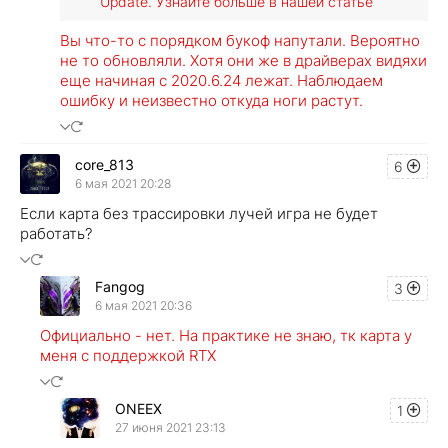
Update. Узнайте больше в нашей статье
Вы что-то с порядком букоф напутали. Вероятно
не то обновляли. Хотя они же в драйверах видяхи
еще начиная с 2020.6.24 лежат. Наблюдаем
ошибку и неизвестно откуда ноги растут.
core_813
6
6 мая 2021 20:28
Если карта без трассировки лучей игра не будет
работать?
Fangog
3
6 мая 2021 20:36
Официально - нет. На практике не знаю, тк карта у
меня с поддержкой RTX
ONEEX
1
27 июня 2021 23:13