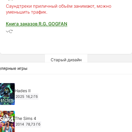
Саундтреки приличный объём занимают, можно
уменьшить трафик.
Книга заказов R.G. GOGFAN
Старый дизайн
улярные игры
Hades II
2025
16,2 Гб
The Sims 4
2014
78,73 Гб