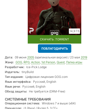
14,9 Гб
СКАЧАТЬ .TORRENT
ПОБЛАГОДАРИТЬ
Дата:
09 июня
2005
(оригинальная версия) / 23 мая
2019
(переиздание)
Жанр:
GOG
,
RPG
,
Action
,
1st Person
,
Quest
,
Папка игры
Разработчик:
Ice-Pick Lodge
Издатель:
tinyBuild
Тип издания:
Цифровая лицензия GOG.com
Язык интерфейса:
Русский, English
Язык речи:
Русский, English
Обход защиты:
Не требуется (DRM-Free)
СИСТЕМНЫЕ ТРЕБОВАНИЯ
Операционная система:
Windows 7 и выше (х64)
Процессор:
i3 (8xxx) / Ryzen 5, 3 ГГц