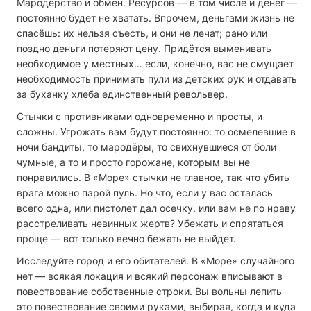
Мародёрство и обмен. Ресурсов — в том числе и денег —
постоянно будет не хватать. Впрочем, деньгами жизнь не
спасёшь: их нельзя съесть, и они не лечат; рано или
поздно деньги потеряют цену. Придётся выменивать
необходимое у местных… если, конечно, вас не смущает
необходимость принимать пули из детских рук и отдавать
за буханку хлеба единственный револьвер.
Стычки с противниками одновременно и просты, и
сложны. Угрожать вам будут постоянно: то осмелевшие в
ночи бандиты, то мародёры, то свихнувшиеся от боли
чумные, а то и просто горожане, которым вы не
понравились. В «Море» стычки не главное, так что убить
врага можно парой пуль. Но что, если у вас осталась
всего одна, или пистолет дал осечку, или вам не по нраву
расстреливать невинных жертв? Убежать и спрятаться
проще — вот только вечно бежать не выйдет.
Исследуйте город и его обитателей. В «Море» случайного
нет — всякая локация и всякий персонаж вписывают в
повествование собственные строки. Вы вольны лепить
это повествование своими руками, выбирая, когда и куда