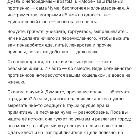
Дуэль с непобедимым врагом. В «Море» ваш главный
противник — сама Чума, бесплотная и злонамеренная. А
инструментов, которыми её можно одолеть, нет.
Единственный шанс — попытка её понять.
Воруйте, грабьте, убивайте, торгуйтесь, выпрашивайте…
или не делайте ничего из перечисленного. Чтобы выжить,
вам понадобятся еда, питьё, лекарства и прочие
припасы, но как их добывать — дело ваше.
Схватки коротки, жестоки и безыскусны — как в
реальной жизни. И часто — до смерти. Ведь большинство
противников интересуются вашим кошельком, а вовсе не
жизнью.
Схватка с чумой. Думаете, призвание врача — облегчать
страдания? А если для изготовления лекарства нужно
вырезать чьё-то сердце? В глуши орудия врача
примитивны, а песчаная чума — разнообразна. Пока вы
ищете её истоки, она гуляет по улицам и разлагает город;
она может в любую минуту постучаться и в ваше тело.
Сдать квест и на шаг приблизиться к цели полезно, но