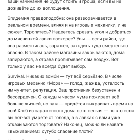
ваши начинания не будут стоить и гроша, если вы не
доживёте до их воплощения.
Эпидемия правдоподобна: она разворачивается в
реальном времени, влияя и на игровые механики, и на
сюжет. Торопитесь? Надеетесь срезать угол и добраться
до мясницкой лавки поскорее? Увы — если район, где
она разместилась, заражён, заходить туда смертельно
опасно. В таком районе магазины закрываются, дома
запираются, а отрава пропитывает сам воздух. Вот
только у вас не всегда будет выбор.
Survival. Никаких зомби — тут всё серьёзно. В числе
игровых механик «Мора» — голод, жажда, усталость,
иммунитет, репутация. Ваш противник безустанен и
бессердечен. С каждым часом чума пожирает всё
больше жизней, но вам — придётся выкраивать время на
сон! Хлеб из зараженного дома есть нельзя — но что если
вы вот-вот умрёте от голода, а в лавках с вами уже
отказываются торговать? Наконец, можно ли назвать
«выживанием» сугубо спасение плоти?