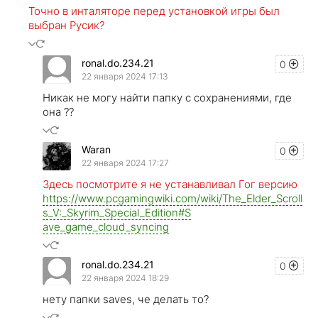
Точно в инталяторе перед установкой игры был
выбран Русик?
ronal.do.234.21
0
22 января 2024 17:13
Никак не могу найти папку с сохранениями, где
она ??
Waran
0
22 января 2024 17:27
Здесь посмотрите я не устанавливал Гог версию
https://www.pcgamingwiki.com/wiki/The_Elder_Scroll
s_V:_Skyrim_Special_Edition#S
ave_game_cloud_syncing
ronal.do.234.21
0
22 января 2024 18:29
нету папки saves, че делать то?