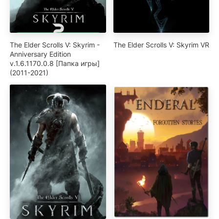
The Elder Scrolls V: Skyrim -
The Elder Scrolls V: Skyrim VR
Anniversary Edition
v.1.6.1170.0.8 [Папка игры]
(2011-2021)