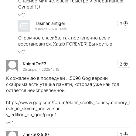
Спасибо мил человек!!! быстро и оперативно!!!
Супер!!! ))
Tasmaniantiger
3
9 июля 2024 14:05
Огромное спасибо, так постепенно все и
восстановится. Xatab FOREVER! Вы крутые.
KnightOnF3
2
25 апреля 2025 15:15
К сожалению в последней ...5696 Gog версии
скайрима есть утечка памяти, которая уже как год
остается неисправленной.
https://www.gog.com/forum/elder_scrolls_series/memory_l
eak_in_skyrim_anniversar
y_edition_on_gog/page1
Zheka03500
0