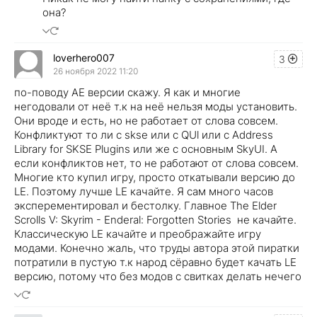
она?
loverhero007
3
26 ноября 2022 11:20
по-поводу AE версии скажу. Я как и многие
негодовали от неё т.к на неё нельзя моды установить.
Они вроде и есть, но не работает от слова совсем.
Конфликтуют то ли с skse или с QUl или с Address
Library for SKSE Plugins или же с основным SkyUI. А
если конфликтов нет, то не работают от слова совсем.
Многие кто купил игру, просто откатывали версию до
LE. Поэтому лучше LE качайте. Я сам много часов
эксперементировал и бестолку. Главное The Elder
Scrolls V: Skyrim - Enderal: Forgotten Stories не качайте.
Классическую LE качайте и преображайте игру
модами. Конечно жаль, что труды автора этой пиратки
потратили в пустую т.к народ сёравно будет качать LE
версию, потому что без модов с свитках делать нечего