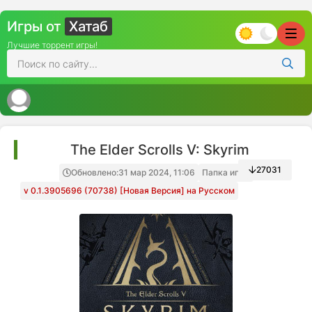
Игры от
Хатаб
Лучшие торрент игры!
The Elder Scrolls V: Skyrim
27031
Обновлено:
31 мар 2024, 11:06
Папка игры
v 0.1.3905696 (70738) [Новая Версия] на Русском