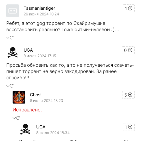
Tasmaniantiger
1
26 июня 2024 10:24
Ребят, а этот gog торрент по Скайримушке
восстановить реально? Тоже битый-нулевой :( ...
UGA
0
8 июля 2024 17:15
Просьба обновить как то, а то не получаеться скачать-
пишет торрент не верно закодирован. За ранее
спасибо!!!
Ghost
5
8 июля 2024 18:20
Исправлено.
UGA
1
8 июля 2024 18:34