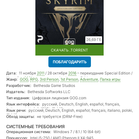
26,69 Гб
СКАЧАТЬ .TORRENT
ПОБЛАГОДАРИТЬ
Дата:
11 ноября
2011
/ 28 октября
2016
– переиздание Special Edition /
11 ноября
2021
– дополнение Anniversary Edition
Жанр:
GOG
,
RPG
,
3rd Person
,
1st Person
,
Adventure
,
Папка игры
Разработчик:
Bethesda Game Studios
Издатель:
Bethesda Softworks LLC
Тип издания:
Цифровая лицензия GOG.com
Язык интерфейса:
русский, Deutsch, English, español, français,
italiano, polski, 中文(繁體), 日本語
Язык речи:
русский, Deutsch, English, español, français, italiano, polski,
日本語
Обход защиты:
не требуется (DRM-Free)
СИСТЕМНЫЕ ТРЕБОВАНИЯ
Операционная система:
Windows 7 / 8.1 / 10 (64-bit)
Процессор:
Intel i5-750 / AMD Phenom II X4-945