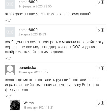
komar8899
0
14 февраля 2023 23:50
эта версия выше чем стимовская версия ваша?
komar8899
5
8 марта 2023 16:53
вообщем кто хочет поиграть с модами не качайте эту
версию. не все моды поддерживают GOG издание
скайрима. качайте стим версию.
berunbuka
1
18 января 2024 13:17
везде где можно поставить русский поставил, а вся
игра на английском, написано Anniversary Edition по
факту спешл
Waran
0
18 января 2024 13:21