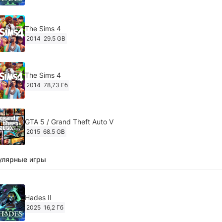
The Sims 4
2014
29.5 GB
The Sims 4
2014
78,73 Гб
GTA 5 / Grand Theft Auto V
2015
68.5 GB
улярные игры
Ghost of Tsushima: Director's Cut v.1053.8.1023.1614
[RePack Decepticon] (2024)
2024
38.5 gb
Hades II
2025
16,2 Гб
Cyberpunk 2077