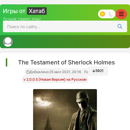
Игры от
Хатаб
Лучшие торрент игры!
The Testament of Sherlock Holmes
5921
Добавлено:
25 июл 2021, 20:16
Папка игры
v 2.0.0.5 [Новая Версия] на Русском