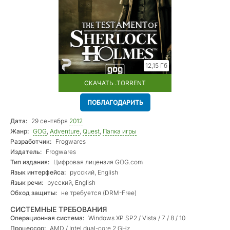
12,15 Гб
СКАЧАТЬ .TORRENT
ПОБЛАГОДАРИТЬ
Дата:
29 сентября
2012
Жанр:
GOG
,
Adventure
,
Quest
,
Папка игры
Разработчик:
Frogwares
Издатель:
Frogwares
Тип издания:
Цифровая лицензия GOG.com
Язык интерфейса:
русский, English
Язык речи:
русский, English
Обход защиты:
не требуется (DRM-Free)
СИСТЕМНЫЕ ТРЕБОВАНИЯ
Операционная система:
Windows XP SP2 / Vista / 7 / 8 / 10
Процессор:
AMD / Intel dual-core 2 GHz