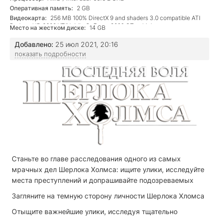
Оперативная память:
2 GB
Видеокарта:
256 MB 100% DirectX 9 and shaders 3.0 compatible ATI
Radeon HD 2600 XT/Nvidia GeForce 8600 GT or higher
Место на жестком диске:
14 GB
Добавлено:
25 июл 2021, 20:16
показать подробности
Станьте во главе расследования одного из самых
мрачных дел Шерлока Холмса: ищите улики, исследуйте
места преступлений и допрашивайте подозреваемых
Загляните на темную сторону личности Шерлока Хломса
Отыщите важнейшие улики, исследуя тщательно