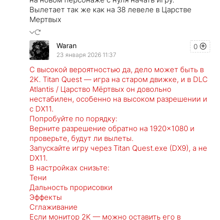
Вылетает так же как на 38 левеле в Царстве
Мертвых
Waran
0
23 января 2026 11:37
С высокой вероятностью да, дело может быть в
2K. Titan Quest — игра на старом движке, и в DLC
Atlantis / Царство Мёртвых он довольно
нестабилен, особенно на высоком разрешении и
с DX11.
Попробуйте по порядку:
Верните разрешение обратно на 1920×1080 и
проверьте, будут ли вылеты.
Запускайте игру через Titan Quest.exe (DX9), а не
DX11.
В настройках снизьте:
Тени
Дальность прорисовки
Эффекты
Сглаживание
Если монитор 2K — можно оставить его в