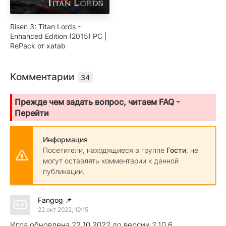
Risen 3: Titan Lords -
Enhanced Edition (2015) PC |
RePack от xatab
Комментарии
34
Прежде чем задать вопрос, читаем FAQ -
Перейти
Информация
Посетители, находящиеся в группе
Гости
, не
могут оставлять комментарии к данной
публикации.
Fangog
📌
22 окт 2022, 19:15
Игра обновлена 22.10.2022 до версии 2.10.6