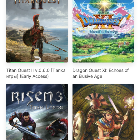
Titan Quest II v.0.6.0 [Папка
Dragon Quest XI: Echoes of
игры] (Early Access)
an Elusive Age