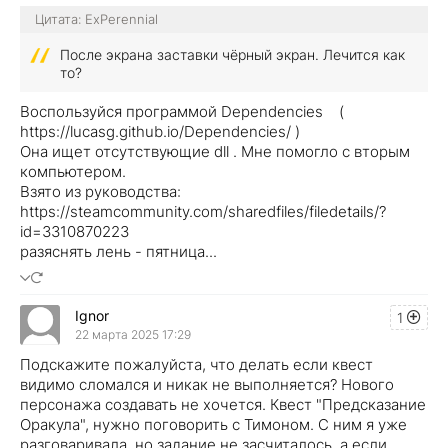
Цитата: ExPerennial
После экрана заставки чёрный экран. Лечится как
то?
Воспользуйся программой Dependencies (
https://lucasg.github.io/Dependencies/ )
Она ищет отсутствующие dll . Мне помогло с вторым
компьютером.
Взято из руководства:
https://steamcommunity.com/sharedfiles/filedetails/?
id=3310870223
разяснять лень - пятница...
Ignor
1
22 марта 2025 17:29
Подскажите пожалуйста, что делать если квест
видимо сломался и никак не выполняется? Нового
персонажа создавать не хочется. Квест "Предсказание
Оракула", нужно поговорить с Тимоном. С ним я уже
разговаривала, но задание не засчиталось, а если