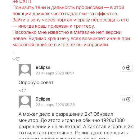
не DX11).
Понизить тени и дальность прорисовки — в этой
локации движок часто падает из-за эффектов.
Зайти в зону через портал и сразу пересоздать его
— иногда краш привязан к триггеру.
Насколько мне известно в магазине нет версии
новее. Видимо краш не у всех возникает иначе при
массовой ошибке в игре не бы исправили.
.
9clipse
0
23 января 2026 06:54
Опробую совет
9clipse
0
23 января 2026 09:38
А может дело в разрешении 2к? Обновил
монитор. До этого играл на обычно 1920х1080
разрешении и не вылетало. А как стал играть в 2к
то вылетает постоянно. Решил даже проверить
на новом персонаже с нуля начать игру.