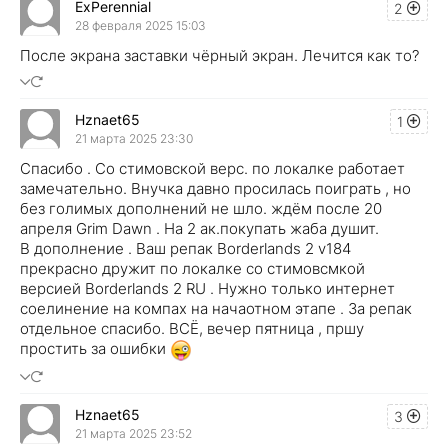
ExPerennial
2
28 февраля 2025 15:03
После экрана заставки чёрный экран. Лечится как то?
Hznaet65
1
21 марта 2025 23:30
Спасибо . Со стимовской верс. по локалке работает
замечательно. Внучка давно просилась поиграть , но
без голимых дополнений не шло. ждём после 20
апреля Grim Dawn . На 2 ак.покупать жаба душит.
В дополнение . Ваш репак Borderlands 2 v184
прекрасно дружит по локалке со стимовсмкой
версией Borderlands 2 RU . Нужно только интернет
соелинение на компах на начаотном этапе . За репак
отдельное спасибо. ВСЁ, вечер пятница , пршу
простить за ошибки
Hznaet65
3
21 марта 2025 23:52