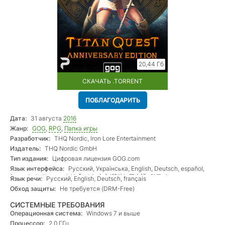
20,44 Гб
СКАЧАТЬ .TORRENT
ПОБЛАГОДАРИТЬ
Дата:
31 августа
2016
Жанр:
GOG
,
RPG
,
Папка игры
Разработчик:
THQ Nordic, Iron Lore Entertainment
Издатель:
THQ Nordic GmbH
Тип издания:
Цифровая лицензия GOG.com
Язык интерфейса:
Русский, Українська, English, Deutsch, español,
français, italiano, polski, český, 中文(简体), 日本語, 한국어
Язык речи:
Русский, English, Deutsch, français
Обход защиты:
Не требуется (DRM-Free)
СИСТЕМНЫЕ ТРЕБОВАНИЯ
Операционная система:
Windows 7 и выше
Процессор:
2.0 ГГц