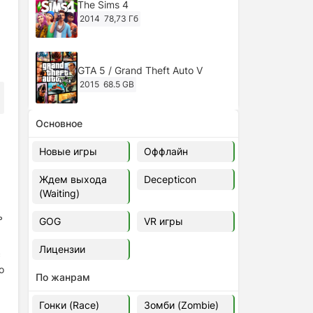
The Sims 4
2014
78,73 Гб
GTA 5 / Grand Theft Auto V
2015
68.5 GB
Основное
Ghost of Tsushima: Director's Cut
v.1053.8.1023.1614 [RePack
Новые игры
Оффлайн
Decepticon] (2024)
2024
38.5 gb
Ждем выхода
Decepticon
(Waiting)
Cyberpunk 2077
2020
49.4 GB
ь
GOG
VR игры
Лицензии
с
Ghost of Tsushima: Director's Cut
о
v.1053.9.0623.1807 [Папка
По жанрам
игры] (2020-2024)
2020-2024
68,09 Гб
Гонки (Race)
Зомби (Zombie)