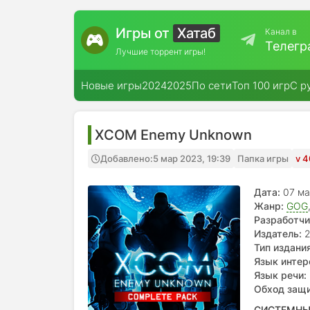
Игры от
Хатаб
Канал в
Телегр
Лучшие торрент игры!
Новые игры
2024
2025
По сети
Топ 100 игр
С р
XCOM Enemy Unknown
Добавлено:
5 мар 2023, 19:39
Папка игры
v 4
Дата:
07 м
Жанр:
GOG
Разработчи
Издатель:
2
Тип издания
Язык интер
Язык речи:
Обход защ
СИСТЕМНЫ