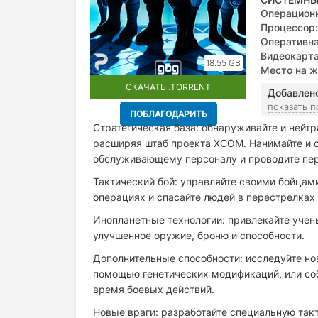
Операционн
Процессор:
Оперативна
Видеокарта
18.55 GB
greater, Dir
Место на ж
СКАЧАТЬ .TORRENT
Добавлен
показать 
ПОБЛАГОДАРИТЬ
Стратегическая база: обнаруживайте и нейтр
расширяя штаб проекта XCOM. Нанимайте и о
обслуживающему персоналу и проводите пер
Тактический бой: управляйте своими бойцами
операциях и спасайте людей в перестрелках 
Инопланетные технологии: привлекайте учен
улучшенное оружие, броню и способности.
Дополнительные способности: исследуйте но
помощью генетических модификаций, или со
время боевых действий.
Новые враги: разработайте специальную так