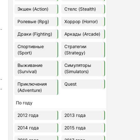
Euro Truck Simulator 2 v.1.60.1.7s
Экшен (Action)
Стелс (Stealth)
[Папка игры] (2012)
2012
37,77 Гб
Ролевые (Rpg)
Хоррор (Horror)
Драки (Fighting)
Аркады (Arcade)
Forza Horizon 5 v.688.044
[Папка игры] (2021)
Спортивные
Стратегии
2021
176,66 Гб
(Sport)
(Strategy)
Выживание
Симуляторы
V Rising
(Survival)
(Simulators)
2024
3.4 gb
Приключения
Quest
(Adventure)
По году
2012 года
2013 года
2014 года
2015 года