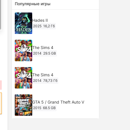
Популярные игры
Hades II
2025
16,2 Гб
The Sims 4
2014
29.5 GB
The Sims 4
2014
78,73 Гб
GTA 5 / Grand Theft Auto V
2015
68.5 GB
Ghost of Tsushima: Director's Cut