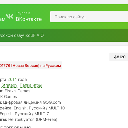
Группа в
ам
ВКонтакте
усской озвучкой
F.A.Q.
8120
01776 [Новая Версия] на Русском
арта
2014
года
,
Strategy
,
Папка игры
к:
Firaxis Games
K Games
:
Цифровая лицензия GOG.com
фейса:
English, Русский / MULTI10
English, Русский / MULTI7
иты:
Не требуется (DRM-Free)
Е ТРЕБОВАНИЯ