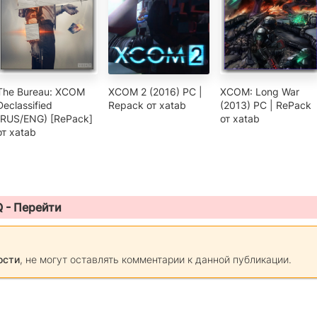
The Bureau: XCOM
XCOM 2 (2016) PC |
XCOM: Long War
Declassified
Repack от xatab
(2013) PC | RePack
(RUS/ENG) [RePack]
от xatab
от xatab
Q -
Перейти
ости
, не могут оставлять комментарии к данной публикации.