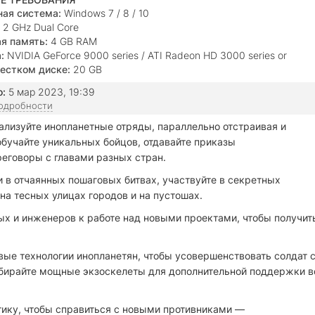
ая система:
Windows 7 / 8 / 10
2 GHz Dual Core
я память:
4 GB RAM
:
NVIDIA GeForce 9000 series / ATI Radeon HD 3000 series or
ectX 9.0
естком диске:
20 GB
о:
5 мар 2023, 19:39
подробности
ализуйте инопланетные отряды, параллельно отстраивая и
бучайте уникальных бойцов, отдавайте приказы
еговоры с главами разных стран.
 в отчаянных пошаговых битвах, участвуйте в секретных
на тесных улицах городов и на пустошах.
ых и инженеров к работе над новыми проектами, чтобы получит
вые технологии инопланетян, чтобы усовершенствовать солдат 
бирайте мощные экзоскелеты для дополнительной поддержки в
тику, чтобы справиться с новыми противниками —