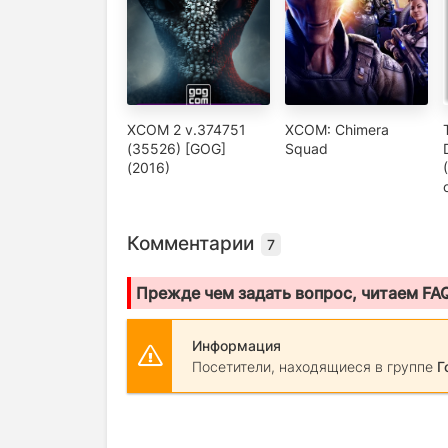
XCOM 2 v.374751
XCOM: Chimera
(35526) [GOG]
Squad
(2016)
Комментарии
7
Прежде чем задать вопрос, читаем FA
Информация
Посетители, находящиеся в группе
Г