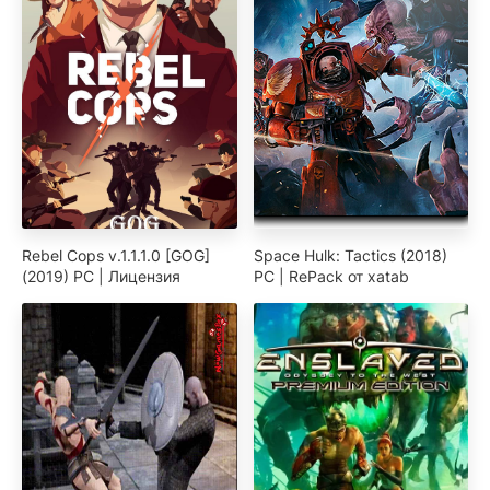
Rebel Cops v.1.1.1.0 [GOG]
Space Hulk: Tactics (2018)
(2019) PC | Лицензия
PC | RePack от xatab