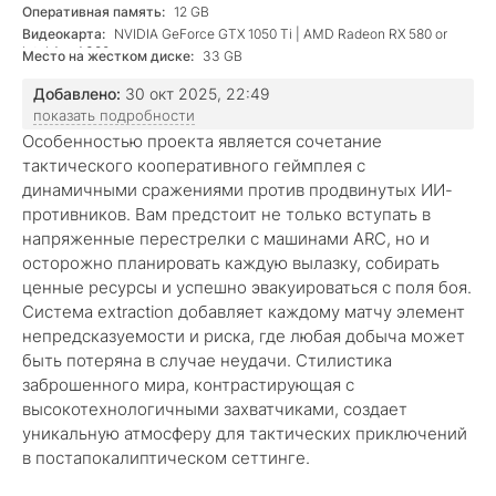
Оперативная память:
12 GB
Видеокарта:
NVIDIA GeForce GTX 1050 Ti | AMD Radeon RX 580 or
Intel Arc A380
Место на жестком диске:
33 GB
Добавлено:
30 окт 2025, 22:49
показать подробности
Особенностью проекта является сочетание
тактического кооперативного геймплея с
динамичными сражениями против продвинутых ИИ-
противников. Вам предстоит не только вступать в
напряженные перестрелки с машинами ARC, но и
осторожно планировать каждую вылазку, собирать
ценные ресурсы и успешно эвакуироваться с поля боя.
Система extraction добавляет каждому матчу элемент
непредсказуемости и риска, где любая добыча может
быть потеряна в случае неудачи. Стилистика
заброшенного мира, контрастирующая с
высокотехнологичными захватчиками, создает
уникальную атмосферу для тактических приключений
в постапокалиптическом сеттинге.