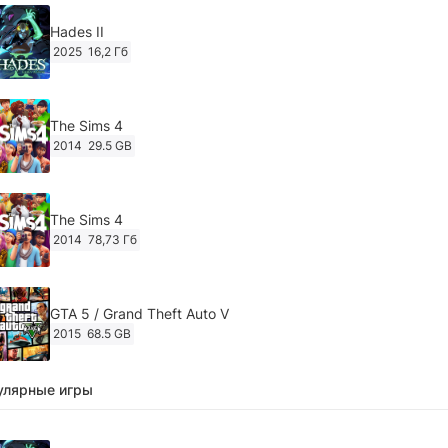
Hades II
2025
16,2 Гб
The Sims 4
2014
29.5 GB
The Sims 4
2014
78,73 Гб
GTA 5 / Grand Theft Auto V
2015
68.5 GB
улярные игры
Ghost of Tsushima: Director's Cut v.1053.8.1023.1614
[RePack Decepticon] (2024)
2024
38.5 gb