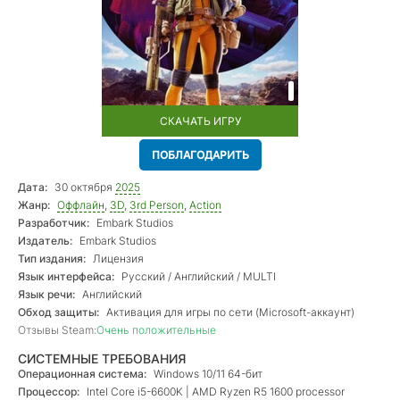
СКАЧАТЬ ИГРУ
ПОБЛАГОДАРИТЬ
Дата:
30 октября
2025
Жанр:
Оффлайн
,
3D
,
3rd Person
,
Action
Разработчик:
Embark Studios
Издатель:
Embark Studios
Тип издания:
Лицензия
Язык интерфейса:
Русский / Английский / MULTI
Язык речи:
Английский
Обход защиты:
Активация для игры по сети (Microsoft-аккаунт)
Отзывы Steam:
Очень положительные
СИСТЕМНЫЕ ТРЕБОВАНИЯ
Операционная система:
Windows 10/11 64-бит
Процессор:
Intel Core i5-6600K | AMD Ryzen R5 1600 processor