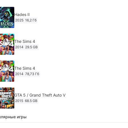
Hades II
2025
16,2 Гб
The Sims 4
2014
29.5 GB
The Sims 4
2014
78,73 Гб
GTA 5 / Grand Theft Auto V
2015
68.5 GB
улярные игры
Ghost of Tsushima: Director's Cut v.1053.8.1023.1614
[RePack Decepticon] (2024)