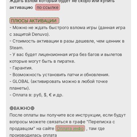
Ждать взлом который будет не скоро или купить
активацию
по ссылке
ПЛЮСЫ АКТИВАЦИИ
- Можно не ждать быстрого взлома игры (данная игра
с защитой Denuvo).
-
Стоимость активации в разы дешевле, чем ценник в
Steam.
-
У вас будет лицензионная игра без багов и вылетов
которые могут быть в пиратке.
-
Гарантия.
-
Возможность установить патчи и обновления.
-
GLOBAL (активировать можно в любой точке
планеты).
-
Оплата в: руб, $, € и др.
🔴ВАЖНО🔴
После оплаты вы получите все инструкции, если будут
вопросы можете связаться в графе "Переписка с
продавцом" на сайте
Оплата инфо
, там где
производилась оплата