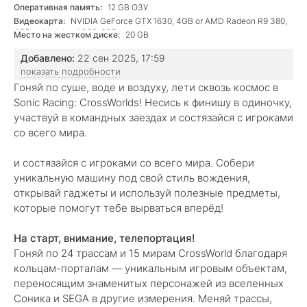
Оперативная память:
12 GB ОЗУ
Видеокарта:
NVIDIA GeForce GTX 1630, 4GB or AMD Radeon R9 380,
4GB or Intel Arc A380, 6GB
Место на жестком диске:
20 GB
Добавлено:
22 сен 2025, 17:59
показать подробности
Гоняй по суше, воде и воздуху, лети сквозь космос в
Sonic Racing: CrossWorlds! Несись к финишу в одиночку,
участвуй в командных заездах и состязайся с игроками
со всего мира.
и состязайся с игроками со всего мира. Собери
уникальную машину под свой стиль вождения,
открывай гаджеты и используй полезные предметы,
которые помогут тебе вырваться вперёд!
На старт, внимание, телепортация!
Гоняй по 24 трассам и 15 мирам CrossWorld благодаря
кольцам-порталам — уникальным игровым объектам,
переносящим знаменитых персонажей из вселенных
Соника и SEGA в другие измерения. Меняй трассы,