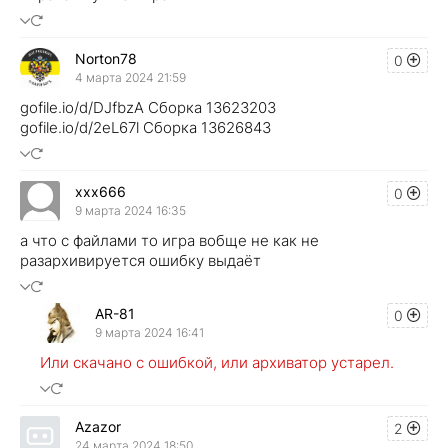
Norton78
0
4 марта 2024 21:59
gofile.io/d/DJfbzA Сборка 13623203
gofile.io/d/2eL67l Сборка 13626843
xxx666
0
9 марта 2024 16:35
а что с файлами то игра вобще не как не
разархивируется ошибку выдаёт
AR-81
0
9 марта 2024 16:41
Или скачано с ошибкой, или архиватор устарел.
Azazor
2
24 марта 2024 18:50