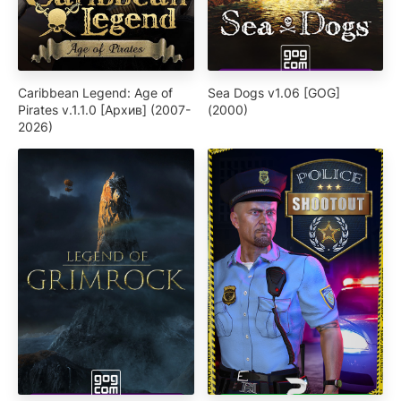
Caribbean Legend: Age of
Sea Dogs v1.06 [GOG]
Pirates v.1.1.0 [Архив] (2007-
(2000)
2026)