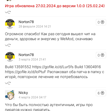
Игра обновлена 27.02.2024 до версии 1.0.0 (25.02.24)
Norton78
0
28 февраля 2024 14:21
Огромное спасибо! Как раз сегодня вышел чит на
деньги, здоровье и энергию у WeMod, скачиваю
Norton78
0
3 марта 2024 21:41
Build 13591552 https://gofile.io/d/Lur5fs Build 13604916
https://gofile.io/d/loPtuF Распаковал оба патча в папку с
игорй, повторное лечение не потребовалось
Nicky
6
4 марта 2024 04:17
Что бы быть полностью аутентичным, игры про
пиратов нужно пиратить.