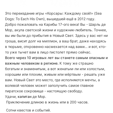
Это переиздание игры «Корсары: Каждому своё!» (Sea
Dogs: To Each His Own), вышедшей ещё в 2012 году.
Добро пожаловать на Карибы 17-ого века! Вы - Шарль де
Мор, акула светской жизни и художник-любитель. Точнее,
вы им были до прибытия в Новый Свет. Здесь у вас нет ни
гроша, висит долг на миллион, а ваш брат, даже находясь
в тюрьме, откровенно насмехается над вами... и вот, кто-
то уже тычет вам в лицо пистолет прямо сейчас.
Всего через 10 игровых лет вы станете самым опасным и
важным человеком в регионе.
К тому же страшно
богатым и знаменитым, а вот женатым-ли или холостым,
хорошим или плохим, живым или мёртвым - решать уже
вам. Новый Свет это место, где исполняются мечты, а
волевой человек может заполучить самое главное
пиратское сокровище - настоящую свободу.
Удачи,
капитан
де Мор.
Приключение длиною в жизнь или в 200 часов.
Сотни квестов и событий.