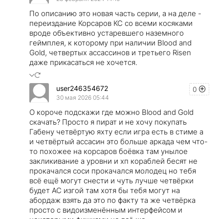
По описанию это новая часть серии, а на деле -
переиздание Корсаров КС со всеми косяками
вроде объективно устаревшего наземного
геймплея, к которому при наличии Blood and
Gold, четвертых ассассинов и третьего Risen
даже прикасаться не хочется.
user246354672
0
30 мая 2026 05:44
О короче подскажи где можно Blood and Gold
скачать? Просто я пират и не хочу покупать
Габену четвёртую яхту если игра есть в стиме а
и четвёртый ассасин это больше аркада чем что-
то похожее на корсаров боёвка там унылое
закликивание а уровни и хп кораблей бесят не
прокачался соси прокачался молодец но тебя
всё ещё могут снести и чуть лучше четвёрки
будет АС изгой там хотя бы тебя могут на
абордаж взять да это по факту та же четвёрка
просто с видоизменённым интерфейсом и