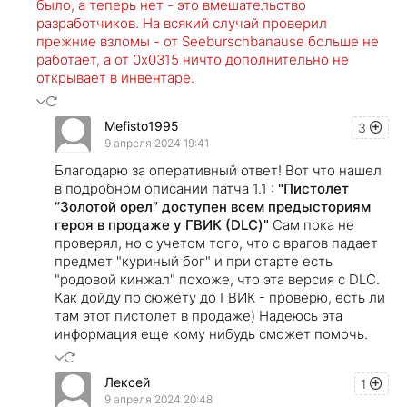
было, а теперь нет - это вмешательство
разработчиков. На всякий случай проверил
прежние взломы - от Seeburschbanause больше не
работает, а от 0x0315 ничто дополнительно не
открывает в инвентаре.
Mefisto1995
3
9 апреля 2024 19:41
Благодарю за оперативный ответ! Вот что нашел
в подробном описании патча 1.1 :
"Пистолет
“Золотой орел” доступен всем предысториям
героя в продаже у ГВИК (DLC)"
Сам пока не
проверял, но с учетом того, что с врагов падает
предмет "куриный бог" и при старте есть
"родовой кинжал" похоже, что эта версия с DLC.
Как дойду по сюжету до ГВИК - проверю, есть ли
там этот пистолет в продаже) Надеюсь эта
информация еще кому нибудь сможет помочь.
Лексей
1
9 апреля 2024 20:48