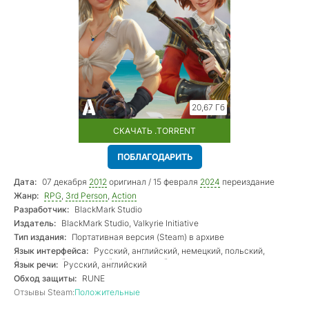
20,67 Гб
СКАЧАТЬ .TORRENT
ПОБЛАГОДАРИТЬ
Дата:
07 декабря
2012
оригинал / 15 февраля
2024
переиздание
Жанр:
RPG
,
3rd Person
,
Action
Разработчик:
BlackMark Studio
Издатель:
BlackMark Studio, Valkyrie Initiative
Тип издания:
Портативная версия (Steam) в архиве
Язык интерфейса:
Русский, английский, немецкий, польский,
французский, испанский, итальянский
Язык речи:
Русский, английский
Обход защиты:
RUNE
Отзывы Steam:
Положительные