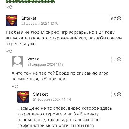
Shtaket
67
21 февраля 2024 10:10
Как бы я не любил сирию игр Корсары, но в 24 году
выпускать такое это откровенный кал, разрабы совсем
охренели уже.
Vezzz
2
21 февраля 2024 11:19
А что там не так-то? Вроде по описанию игра
насыщенная, всё при ней.
Shtaket
6
21 февраля 2024 14:44
Насыщено не то слово, видео которое здесь
закреплено откройте и на 3.46 минуту
перемотайте, как он идет вальяжно по
графонистой местности, вырви глаз.