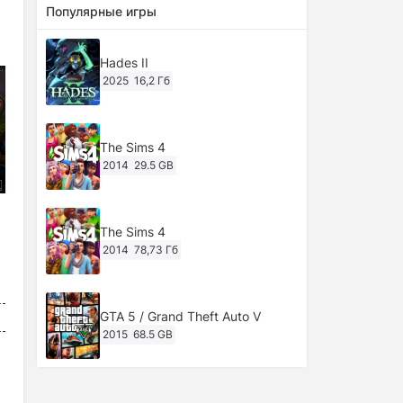
Популярные игры
Hades II
2025
16,2 Гб
The Sims 4
2014
29.5 GB
The Sims 4
2014
78,73 Гб
GTA 5 / Grand Theft Auto V
2015
68.5 GB
Ghost of Tsushima: Director's Cut