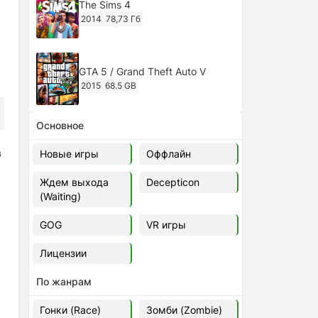
The Sims 4
2014
78,73 Гб
GTA 5 / Grand Theft Auto V
2015
68.5 GB
Основное
Ghost of Tsushima: Director's Cut
v.1053.8.1023.1614 [RePack
в
Новые игры
Оффлайн
Decepticon] (2024)
2024
38.5 gb
Ждем выхода
Decepticon
(Waiting)
Cyberpunk 2077
2020
49.4 GB
GOG
VR игры
Лицензии
Ghost of Tsushima: Director's Cut
v.1053.9.0623.1807 [Папка
По жанрам
игры] (2020-2024)
2020-2024
68,09 Гб
Гонки (Race)
Зомби (Zombie)