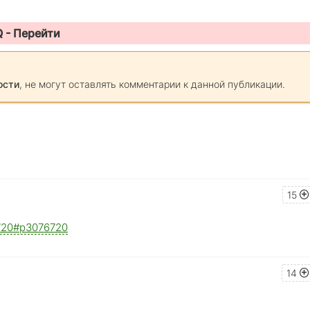
Q -
Перейти
ости
, не могут оставлять комментарии к данной публикации.
15
76720#p3076720
14