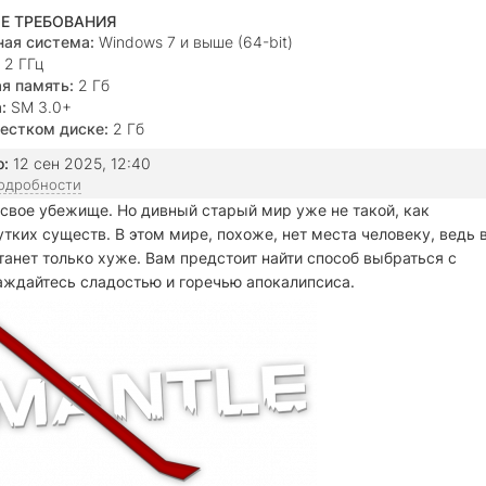
Е ТРЕБОВАНИЯ
ая система:
Windows 7 и выше (64-bit)
2 ГГц
я память:
2 Гб
:
SM 3.0+
естком диске:
2 Гб
о:
12 сен 2025, 12:40
подробности
 свое убежище. Но дивный старый мир уже не такой, как
тких существ. В этом мире, похоже, нет места человеку, ведь 
танет только хуже. Вам предстоит найти способ выбраться с
лаждайтесь сладостью и горечью апокалипсиса.