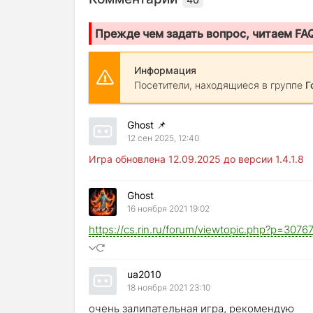
Прежде чем задать вопрос, читаем FA
Информация
Посетители, находящиеся в группе
Г
Ghost
📌
12 сен 2025, 12:40
Игра обновлена 12.09.2025 до версии 1.4.1.8
Ghost
16 ноября 2021 19:02
https://cs.rin.ru/forum/viewtopic.php?p=30
ua2010
18 ноября 2021 23:10
очень залипательная игра, рекомендую