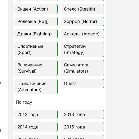
Euro Truck Simulator 2 v.1.60.1.7s
Экшен (Action)
Стелс (Stealth)
[Папка игры] (2012)
2012
37,77 Гб
Ролевые (Rpg)
Хоррор (Horror)
Драки (Fighting)
Аркады (Arcade)
Forza Horizon 5 v.688.044
[Папка игры] (2021)
Спортивные
Стратегии
2021
176,66 Гб
(Sport)
(Strategy)
Выживание
Симуляторы
V Rising
(Survival)
(Simulators)
2024
3.4 gb
е
Приключения
Quest
(Adventure)
По году
2012 года
2013 года
2014 года
2015 года
е