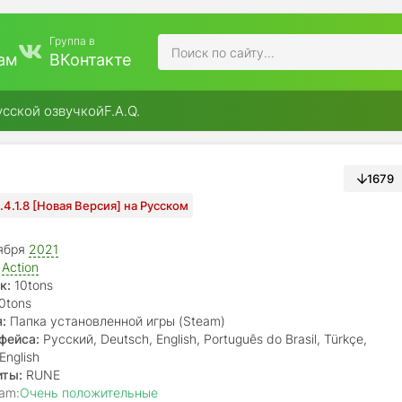
Группа в
ам
ВКонтакте
усской озвучкой
F.A.Q.
1679
1.4.1.8 [Новая Версия] на Русском
ября
2021
,
Action
к:
10tons
0tons
:
Папка установленной игры (Steam)
фейса:
Русский, Deutsch, English, Português do Brasil, Türkçe,
rançais, italiano, 中文(简体), 日本語, 한국어
English
иты:
RUNE
am:
Очень положительные