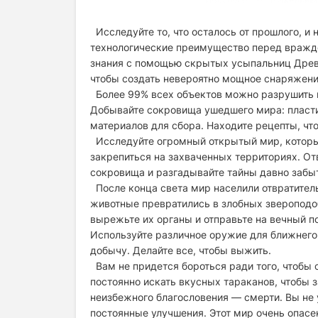
Исследуйте то, что осталось от прошлого, и
технологические преимущество перед вражде
знания с помощью скрытых усыпальниц Древн
чтобы создать невероятно мощное снаряжени
Более 99% всех объектов можно разрушить и
Добывайте сокровища ушедшего мира: пласти
материалов для сбора. Находите рецепты, чт
Исследуйте огромный открытый мир, который
закрепиться на захваченных территориях. От
сокровища и разгадывайте тайны давно забыт
После конца света мир населили отвратител
животные превратились в злобных звероподоб
вырежьте их органы и отправьте на вечный по
Используйте различное оружие для ближнего 
добычу. Делайте все, чтобы выжить.
Вам не придется бороться ради того, чтобы с
постоянно искать вкусных тараканов, чтобы
неизбежного благословения — смерти. Вы не у
постоянные улучшения. Этот мир очень опасен