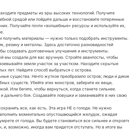
 находите предметы из эры высоких технологий. Получите
бной средой или пойдите дальше и восстановите потерянные
их. Получайте почти «волшебные» ресурсы и используйте их,
е.
 получить материалы — нужно только подобрать инструменты.
к, резину и металлы. Здесь достаточно разновидностей
обы создавать долговечные улучшения и инструменты.
 мы создали для вас вручную. Стройте аванпосты, чтобы
воевывайте земли участок за участком. Находите скрытые
ых лет. Найдите способ выбраться с острова.
ьные существа. Нечто жуткое преобразило остров; люди и дики
ных существ. Убейте этих монстров, заберите их вещи,
кой. Или бегите, чтобы вернуться, когда станете сильнее.
и дальнего боя. Создавайте ловушки и заманивайте в них свою
охранить все, как есть. Эта игра НЕ о голоде. Не нужно
 заполнить моментально опустошающийся желудок, ожидая
мрете от голода. Вы будете становиться все сильнее и откроет
, и, возможно, иногда вам придется отступать. Но в итоге вы