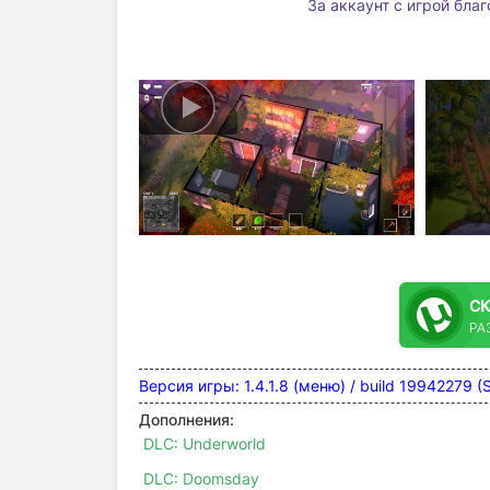
За аккаунт с игрой бла
С
РА
Версия игры: 1.4.1.8 (меню) / build 199422
Дополнения:
DLC: Underworld
DLC: Doomsday