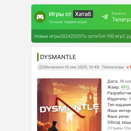
Игры от
Хатаб
Канал в
Телегр
Лучшие торрент игры!
Новые игры
2024
2025
По сети
Топ 100 игр
С р
DYSMANTLE
Обновлено:
12 сен 2025, 12:40
Папка игры
v 
Дата:
16 но
Жанр:
RPG
Разработчи
Издатель:
1
Тип издания
Язык интер
español, f
Язык речи:
Обход защ
Отзывы Ste