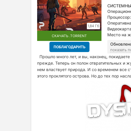
СИСТЕМНЫ
Операционн
Процессор:
Оперативна
1,84 Гб
Видеокарта
Место на ж
СКАЧАТЬ .TORRENT
Обновлен
ПОБЛАГОДАРИТЬ
показать 
Прошло много лет, и вы, наконец, покидаете
прежде. Теперь он полон отвратительных и жу
нем властвует природа. И со временем все с
этого проклятого острова. Но до тех пор нас