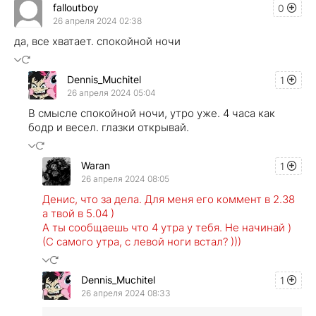
falloutboy
0
26 апреля 2024 02:38
да, все хватает. спокойной ночи
Dennis_Muchitel
1
26 апреля 2024 05:04
В смысле спокойной ночи, утро уже. 4 часа как
бодр и весел. глазки открывай.
Waran
1
26 апреля 2024 08:05
Денис, что за дела. Для меня его коммент в 2.38
а твой в 5.04 )
А ты сообщаешь что 4 утра у тебя. Не начинай )
(С самого утра, с левой ноги встал? )))
Dennis_Muchitel
1
26 апреля 2024 08:33