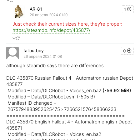
AR-81
1
26 апреля 2024 01:10
Just check their current sizes here, they're proper:
https://steamdb.info/depot/435877/
falloutboy
0
26 апреля 2024 01:08
although steamdb says there are differences
DLC 435870 Russian Fallout 4 - Automatron russian Depot
435877
Modified – Data/DLCRobot - Voices_en.ba2
(-56.92 MiB)
Modified – Data/DLCRobot.esm (-505 B)
Manifest ID changed –
2675794883952625475 › 7266521576458366233
======================================
DLC 435870 English Fallout 4 - Automatron english Depot
435871
Modified – Data/DLCRobot - Voices_en.ba2