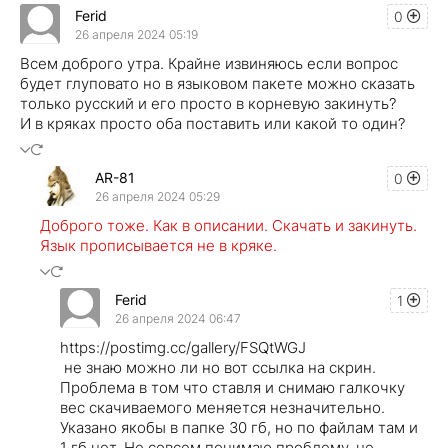
Ferid
0
26 апреля 2024 05:19
Всем доброго утра. Крайне извиняюсь если вопрос
будет глуповато но в языковом пакете можно сказать
только русский и его просто в корневую закинуть?
И в кряках просто оба поставить или какой то один?
AR-81
0
26 апреля 2024 05:29
Доброго тоже. Как в описании. Скачать и закинуть.
Язык прописывается не в кряке.
Ferid
1
26 апреля 2024 06:47
https://postimg.cc/gallery/FSQtWGJ
не знаю можно ли но вот ссылка на скрин.
Проблема в том что ставля и снимаю галкочку
вес скачиваемого меняется незначительно.
Указано якобы в папке 30 гб, но по файлам там и
1 гб нет. Не совсем понимаю проблему, не