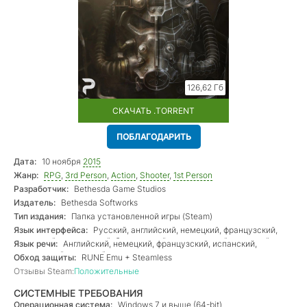
126,62 Гб
СКАЧАТЬ .TORRENT
ПОБЛАГОДАРИТЬ
Дата:
10 ноября
2015
Жанр:
RPG
,
3rd Person
,
Action
,
Shooter
,
1st Person
Разработчик:
Bethesda Game Studios
Издатель:
Bethesda Softworks
Тип издания:
Папка установленной игры (Steam)
Язык интерфейса:
Русский, английский, немецкий, французский,
испанский, итальянский, бразильский португальский, польский,
Язык речи:
Английский, немецкий, французский, испанский,
китайский традиционный, японский
итальянский, японский
Обход защиты:
RUNE Emu + Steamless
Отзывы Steam:
Положительные
СИСТЕМНЫЕ ТРЕБОВАНИЯ
Операционная система:
Windows 7 и выше (64-bit)