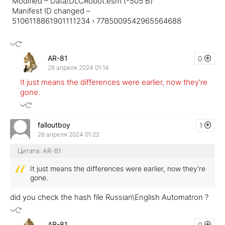
Modified – Data/DLCRobot.esm (-505 B)
Manifest ID changed –
5106118861901111234 › 7785009542965564688
AR-81
0
26 апреля 2024 01:14
It just means the differences were earlier, now they're
gone.
falloutboy
1
26 апреля 2024 01:22
Цитата: AR-81
It just means the differences were earlier, now they're
gone.
did you check the hash file Russian\English Automatron ?
AR-81
0