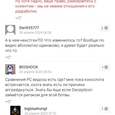
Ну хотя ладно, ваше право, разбирайтесь с
клиентом - мы не имеем отношения к его
разработке.
Den555777
2
26 апреля 2024 06:26
А в чем некстген?))) Что изменилось то? Вообще по
видео абсолютно одинаково, я думал будет реально
что то
BIOSHOCK
1
26 апреля 2024 06:54
Сравнения PC видосы есть где? мне пока консолота
встречается, охота знать есть ли причина
апгрейднуться. Знать бы ёще если Decepticon
займётся рипэком для этой ботвы.
bigbluetrongt
7
26 апреля 2024 07:10