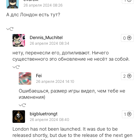
26 апреля 2024 08:26
А длс Лондон есть тут?
Dennis_Muchitel
0
26 апреля 2024 08:34
нету, перенесли его, допиливают. Ничего
существенного это обновление не несёт за собой.
Fei
2
26 апреля 2024 14:10
Ошибаешься, размер игры видел, чем тебе не
изменения)
bigbluetrongt
1
26 апреля 2024 08:40
London has not been launched. It was due to be
released shortly, but due to the release of the next gen