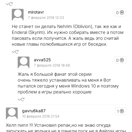
mirotavr
0
7 февраля 2018 12:33
Не станет он делать Nehrim (Oblivion), так же как и
Enderal (Skyrim). Их нужно собирать вместе а потом
паковать если получится. А жаль ведь это считай
новые главы полюбившихся игр от беседки.
avva525
0
7 февраля 2018 18:48
Жаль я большой фанат этой серии
очень тяжело устанавливать на меня я Вот
пытался сегодня у меня Windows 10 и поэтому
проблем а игры реально хорошие
gavru6ka87
1
10 февраля 2018 21:54
Хелп пипл !!! Установил репак,но не знаю откуда
запускать,не ярлыка,не в панели пуск,не в файлах игры