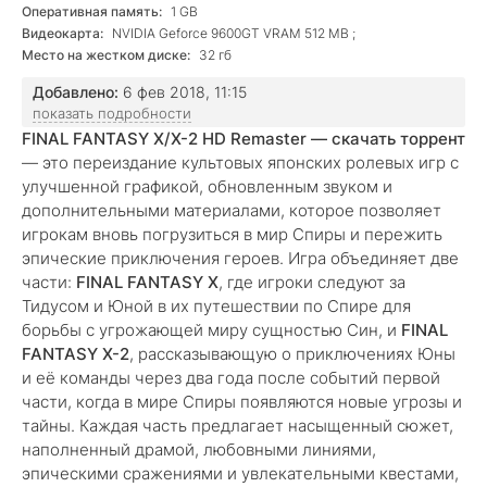
Оперативная память:
1 GB
Видеокарта:
NVIDIA Geforce 9600GT VRAM 512 MB ;
Место на жестком диске:
32 гб
Добавлено:
6 фев 2018, 11:15
показать подробности
FINAL FANTASY X/X-2 HD Remaster — скачать торрент
— это переиздание культовых японских ролевых игр с
улучшенной графикой, обновленным звуком и
дополнительными материалами, которое позволяет
игрокам вновь погрузиться в мир Спиры и пережить
эпические приключения героев. Игра объединяет две
части:
FINAL FANTASY X
, где игроки следуют за
Тидусом и Юной в их путешествии по Спире для
борьбы с угрожающей миру сущностью Син, и
FINAL
FANTASY X-2
, рассказывающую о приключениях Юны
и её команды через два года после событий первой
части, когда в мире Спиры появляются новые угрозы и
тайны. Каждая часть предлагает насыщенный сюжет,
наполненный драмой, любовными линиями,
эпическими сражениями и увлекательными квестами,