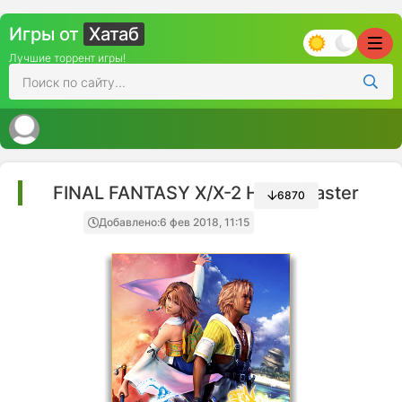
Игры от
Хатаб
Лучшие торрент игры!
FINAL FANTASY X/X-2 HD Remaster
6870
Добавлено:
6 фев 2018, 11:15