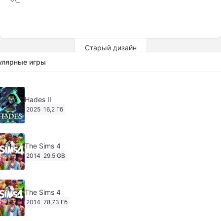
Старый дизайн
улярные игры
Hades II
2025
16,2 Гб
The Sims 4
2014
29.5 GB
The Sims 4
2014
78,73 Гб