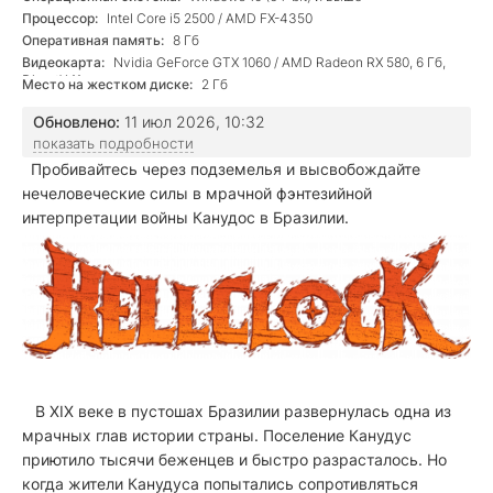
Процессор:
Intel Core i5 2500 / AMD FX-4350
Оперативная память:
8 Гб
Видеокарта:
Nvidia GeForce GTX 1060 / AMD Radeon RX 580, 6 Гб,
DirectX 11
Место на жестком диске:
2 Гб
Обновлено:
11 июл 2026, 10:32
показать подробности
Пробивайтесь через подземелья и высвобождайте
нечеловеческие силы в мрачной фэнтезийной
интерпретации войны Канудос в Бразилии.
В XIX веке в пустошах Бразилии развернулась одна из
мрачных глав истории страны. Поселение Канудус
приютило тысячи беженцев и быстро разрасталось. Но
когда жители Канудуса попытались сопротивляться