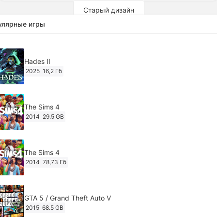
Старый дизайн
улярные игры
Hades II
2025
16,2 Гб
The Sims 4
2014
29.5 GB
The Sims 4
2014
78,73 Гб
GTA 5 / Grand Theft Auto V
2015
68.5 GB