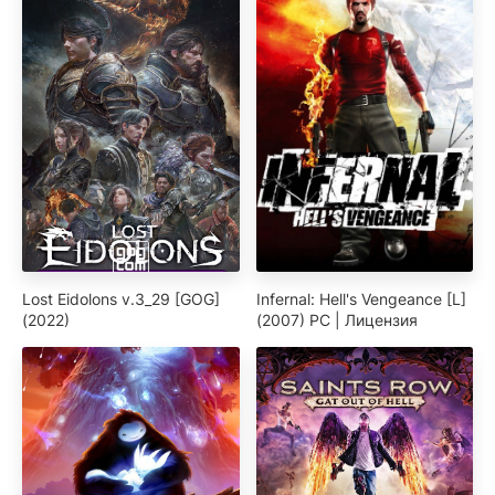
Lost Eidolons v.3_29 [GOG]
Infernal: Hell's Vengeance [L]
(2022)
(2007) PC | Лицензия