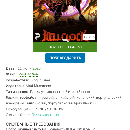
1,78 Гб
СКАЧАТЬ .TORRENT
ПОБЛАГОДАРИТЬ
Дата:
22 июля
2025
Жанр:
RPG
,
Action
Разработчик:
Rogue Snail
Издатель:
Mad Mushroom
Тип издания:
Папка установленной игры (Steam)
Язык интерфейса:
Русский, английский, испанский, португальский,
французский, немецкий, японский, польский, китайский
Язык речи:
Английский, португальский бразильский
Обход защиты:
RUNE / SKIDROW
Отзывы Steam:
Положительные
СИСТЕМНЫЕ ТРЕБОВАНИЯ
Операционная система:
Windows 10 (64-bit) и выше