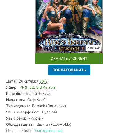
2.88 GB
СКАЧАТЬ .TORRENT
ПОБЛАГОДАРИТЬ
Дата:
26 октября
2012
Жанр:
RPG
,
3D
,
3rd Person
Разработчик:
СофтКлаб
Издатель:
СофтКлаб
Тип издания:
Repack (Лицензии)
Язык интерфейса:
Русский
Язык речи:
Русский
Обход защиты:
Вшита (RELOADED)
Отзывы Steam:
Положительные