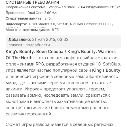
СИСТЕМНЫЕ ТРЕБОВАНИЯ
Операционная система:
Windows Vista®(32-64 bits)/Windows 7® (32-
64 bits);
Процессор:
Dual Core 2.6GHz;
Оперативная память:
2 гб ;
Видеокарта:
Pixel Shader 3.0, 512 MB, NVIDIA® Geforce 8800 GT /
AMD® Radeon™ HD 3870 ;
Место на жестком диске:
8 Гб
Добавлено:
31 мая 2015, 03:32
показать подробности
King's Bounty: Воин Севера / King's Bounty: Warriors
Of The North
— это пошаговая фэнтезийная стратегия
с элементами RPG, разработанная студией 1C-SoftClub.
Игра является частью популярной серии
King's Bounty
и переносит игроков в северные земли фэнтезийного
мира, где главными героями становятся отважные
викинги. Игрокам предстоит управлять героем,
развивать армию, исследовать земли, сражаться с
монстрами и выполнять захватывающие квесты,
сочетая тактические бои с элементами ролевого
развития персонажей.
Сюжет игры разворачивается в северных регионах,