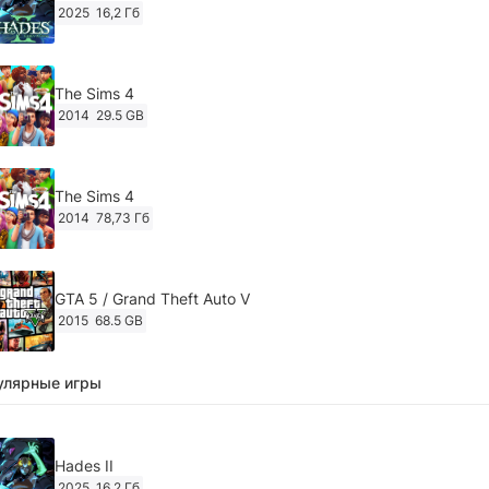
2025
16,2 Гб
The Sims 4
2014
29.5 GB
The Sims 4
2014
78,73 Гб
GTA 5 / Grand Theft Auto V
2015
68.5 GB
улярные игры
Ghost of Tsushima: Director's Cut v.1053.8.1023.1614
[RePack Decepticon] (2024)
2024
38.5 gb
Hades II
2025
16,2 Гб