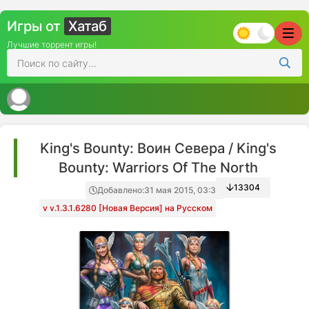
Игры от
Хатаб
Лучшие торрент игры!
King's Bounty: Воин Севера / King's
Bounty: Warriors Of The North
13304
Добавлено:
31 мая 2015, 03:32
v v.1.3.1.6280 [Новая Версия] на Русском