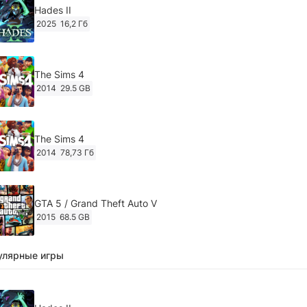
Hades II
2025
16,2 Гб
The Sims 4
2014
29.5 GB
The Sims 4
2014
78,73 Гб
GTA 5 / Grand Theft Auto V
2015
68.5 GB
улярные игры
Ghost of Tsushima: Director's Cut v.1053.8.1023.1614
[RePack Decepticon] (2024)
2024
38.5 gb