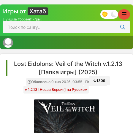
Игры от
Хатаб
Лучшие торрент игры!
Lost Eidolons: Veil of the Witch v.1.2.13
[Папка игры] (2025)
1309
Обновлено:
9 янв 2026, 03:55
Папка игры
v 1.2.13 [Новая Версия] на Русском