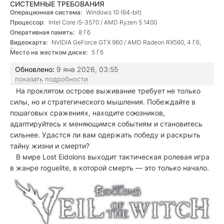
СИСТЕМНЫЕ ТРЕБОВАНИЯ
Операционная система:
Windows 10 (64-bit)
Процессор:
Intel Core i5-3570 / AMD Ryzen 5 1400
Оперативная память:
8 Гб
Видеокарта:
NVIDIA GeForce GTX 960 / AMD Radeon RX560, 4 Гб,
DirectX 11
Место на жестком диске:
5 Гб
Обновлено:
9 янв 2026, 03:55
показать подробности
На проклятом острове выживание требует не только
силы, но и стратегического мышления. Побеждайте в
пошаговых сражениях, находите союзников,
адаптируйтесь к меняющимся событиям и становитесь
сильнее. Удастся ли вам одержать победу и раскрыть
тайну жизни и смерти?
В мире Lost Eidolons выходит тактическая ролевая игра
в жанре roguelite, в которой смерть — это только начало.