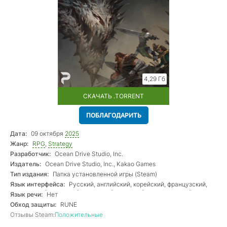
4,29 Гб
СКАЧАТЬ .TORRENT
ПОБЛАГОДАРИТЬ
Дата:
09 октября
2025
Жанр:
RPG
,
Strategy
Разработчик:
Ocean Drive Studio, Inc.
Издатель:
Ocean Drive Studio, Inc., Kakao Games
Тип издания:
Папка установленной игры (Steam)
Язык интерфейса:
Русский, английский, корейский, французский,
итальянский, немецкий, испанский, японский, португальский,
Язык речи:
Нет
китайский
Обход защиты:
RUNE
Отзывы Steam:
Положительные