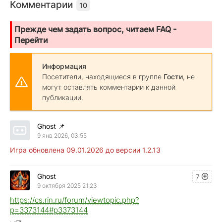
Комментарии
10
Прежде чем задать вопрос, читаем FAQ -
Перейти
Информация
Посетители, находящиеся в группе
Гости
, не
могут оставлять комментарии к данной
публикации.
Ghost
📌
9 янв 2026, 03:55
Игра обновлена 09.01.2026 до версии 1.2.13
Ghost
7
9 октября 2025 21:23
https://cs.rin.ru/forum/viewtopic.php?
p=3373144#p3373144