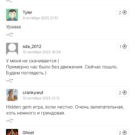
Tyler
2
9 октября 2025 21:51
Ураааа
sda_2012
1
10 октября 2025 18:39
У меня не скачивается (
Примерно час было без движения. Сейчас пошло.
Будем поглядеть )
crankywut
2
10 октября 2025 21:12
Hidden gem игра, если честно. Очень залипательная,
хоть немного и гриндовая.
Ghost
2