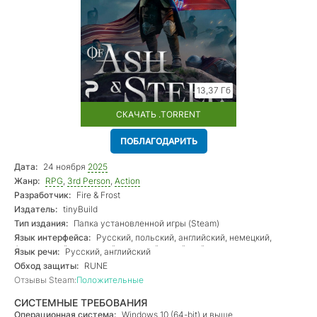
13,37 Гб
СКАЧАТЬ .TORRENT
ПОБЛАГОДАРИТЬ
Дата:
24 ноября
2025
Жанр:
RPG
,
3rd Person
,
Action
Разработчик:
Fire & Frost
Издатель:
tinyBuild
Тип издания:
Папка установленной игры (Steam)
Язык интерфейса:
Русский, польский, английский, немецкий,
французский, испанский, японский, китайский
Язык речи:
Русский, английский
Обход защиты:
RUNE
Отзывы Steam:
Положительные
СИСТЕМНЫЕ ТРЕБОВАНИЯ
Операционная система:
Windows 10 (64-bit) и выше