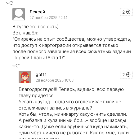
Лексей
2
27 ноября 2025 22:14
В гугле же всё есть)
Вот, нашёл:
"Опираясь на опыт сообщества, можно утверждать,
что доступ к картографии открывается только
после полного завершения всех сюжетных заданий
Первой Главы (Акта 1)"
got11
2
28 ноября 2025 10:08
Благодарствую!!! Теперь, видимо, всю первую
главу придётся
бегать наугад. Тогда что отслеживает или не
отслеживает запись в журнале?
Хоть бы, чтоль, миникарту какую-нить сделали.
А рыбалка и кулачными бои…- вообще шарады
какие-то. Даже если врубишься куда нажимать,
один чёрт ничего не работает. Как по мне, так и
на хрен не нужны