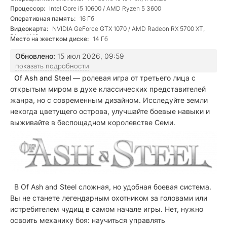
Процессор:
Intel Core i5 10600 / AMD Ryzen 5 3600
Оперативная память:
16 Гб
Видеокарта:
NVIDIA GeForce GTX 1070 / AMD Radeon RX 5700 XT,
DirectX 12
Место на жестком диске:
14 Гб
Обновлено:
15 июл 2026, 09:59
показать подробности
Of Ash and Steel
— ролевая игра от третьего лица с
открытым миром в духе классических представителей
жанра, но с современным дизайном. Исследуйте земли
некогда цветущего острова, улучшайте боевые навыки и
выживайте в беспощадном королевстве Семи.
В Of Ash and Steel сложная, но удобная боевая система.
Вы не станете легендарным охотником за головами или
истребителем чудищ в самом начале игры. Нет, нужно
освоить механику боя: научиться управлять