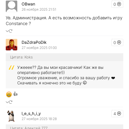
OBwan
0
26 ноября 2025 21:51
Ув. Администрация. А есть возможность добавить игру
Constance ?
DaZdraPoDik
0
27 ноября 2025 01:00
Цитата: Koks
Ужееее?? Да вы мои красавчики! Как же вы
оперативно работаете!))
Огромное уважение, и спасибо за вашу работу ❤️
Скачивать я конечно это не буду 🤭
👍
l_e_s_h_i_y
4
27 ноября 2025 18:28
Цитата: Алексей 777