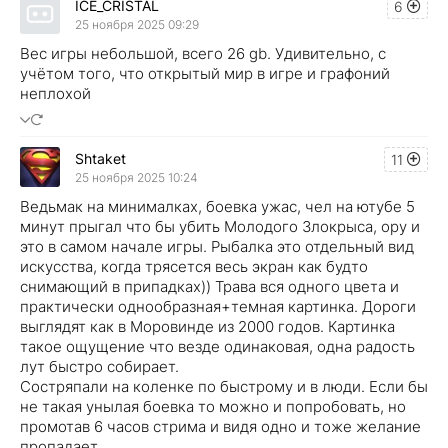
ICE_CRISTAL
6
25 ноября 2025 09:29
Вес игры небольшой, всего 26 gb. Удивительно, с
учётом того, что открытый мир в игре и графоний
неплохой
Shtaket
11
25 ноября 2025 10:24
Ведьмак на минималках, боевка ужас, чел на ютубе 5
минут прыгал что бы убить Молодого Злокрыса, ору и
это в самом начале игры. Рыбалка это отдельный вид
искусства, когда трясется весь экран как будто
снимающий в припадках)) Трава вся одного цвета и
практически однообразная+темная картинка. Дороги
выглядят как в Моровинде из 2000 годов. Картинка
такое ощущение что везде одинаковая, одна радость
лут быстро собирает.
Состряпали на коленке по быстрому и в люди. Если бы
не такая унылая боевка то можно и попробовать, но
промотав 6 часов стрима и видя одно и тоже желание
пропадает.