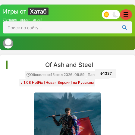
Игры от
Хатаб
Лучшие торрент игры!
Of Ash and Steel
1337
Обновлено:
15 июл 2026, 09:59
Папка игры
v 1.08 HotFix [Новая Версия] на Русском