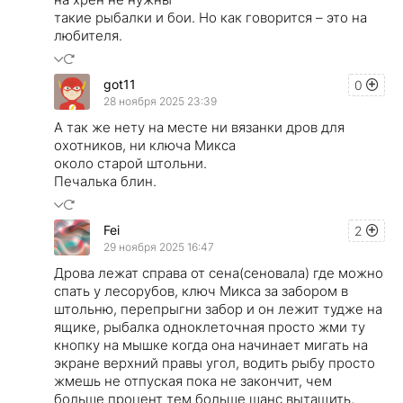
такие рыбалки и бои. Но как говорится – это на
любителя.
got11
0
28 ноября 2025 23:39
А так же нету на месте ни вязанки дров для
охотников, ни ключа Микса
около старой штольни.
Печалька блин.
Fei
2
29 ноября 2025 16:47
Дрова лежат справа от сена(сеновала) где можно
спать у лесорубов, ключ Микса за забором в
штольню, перепрыгни забор и он лежит тудже на
ящике, рыбалка одноклеточная просто жми ту
кнопку на мышке когда она начинает мигать на
экране верхний правы угол, водить рыбу просто
жмешь не отпуская пока не закончит, чем
больше процент тем больше шанс вытащить,