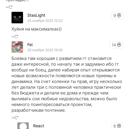
StasLight
9
25 ноября 2025 10:32
Хуйня на максималках))
Fei
14
26 ноября 2025 16:56
Боевка там хорошая с развитием гг становится
даже интересной, по началу так и задумано ибо гг
вообще ни боец, далее набирая опыт открываются
новые возможности появляются новые приемы и
динамика. На счет коленки ты прав, игру несколько
лет делали три с половиной человека практически
без бюджета и делали ее дома и прежде чем
выливать сои любиые недовольства, можно было
немного поинтересоваться проектом,
разработчикам почтение.
React
6