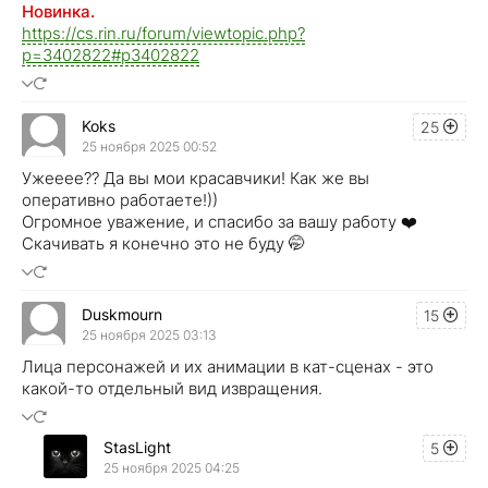
Новинка.
https://cs.rin.ru/forum/viewtopic.php?
p=3402822#p3402822
Koks
25
25 ноября 2025 00:52
Ужееее?? Да вы мои красавчики! Как же вы
оперативно работаете!))
Огромное уважение, и спасибо за вашу работу ❤️
Скачивать я конечно это не буду 🤭
Duskmourn
15
25 ноября 2025 03:13
Лица персонажей и их анимации в кат-сценах - это
какой-то отдельный вид извращения.
StasLight
5
25 ноября 2025 04:25