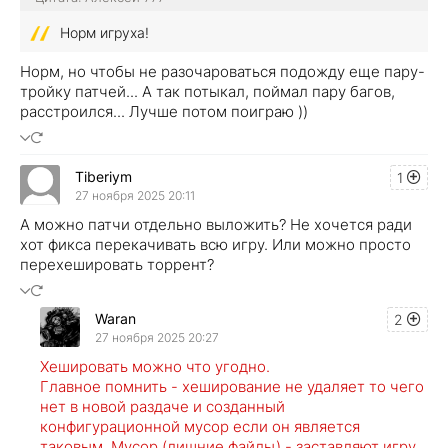
Норм игруха!
Норм, но чтобы не разочароваться подожду еще пару-
тройку патчей... А так потыкал, поймал пару багов,
расстроился... Лучше потом поиграю ))
Tiberiym
1
27 ноября 2025 20:11
А можно патчи отдельно выложить? Не хочется ради
хот фикса перекачивать всю игру. Или можно просто
перехешировать торрент?
Waran
2
27 ноября 2025 20:27
Хешировать можно что угодно.
Главное помнить - хеширование не удаляет то чего
нет в новой раздаче и созданный
конфигурационной мусор если он является
таковым. Мусор (лишние файлы) - заставляют игру