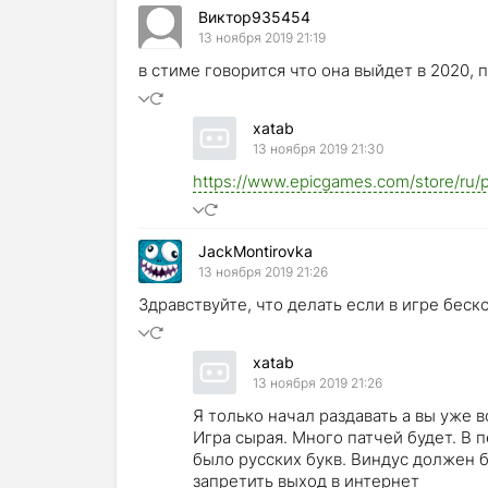
Виктор935454
13 ноября 2019 21:19
в стиме говорится что она выйдет в 2020,
xatab
13 ноября 2019 21:30
https://www.epicgames.com/store/ru/
JackMontirovka
13 ноября 2019 21:26
Здравствуйте, что делать если в игре бесконе
xatab
13 ноября 2019 21:26
Я только начал раздавать а вы уже в
Игра сырая. Много патчей будет. В 
было русских букв. Виндус должен б
запретить выход в интернет