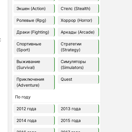
Euro Truck Simulator 2 v.1.60.1.7s
Экшен (Action)
Стелс (Stealth)
[Папка игры] (2012)
2012
37,77 Гб
Ролевые (Rpg)
Хоррор (Horror)
Драки (Fighting)
Аркады (Arcade)
Forza Horizon 5 v.688.044
[Папка игры] (2021)
C
Спортивные
Стратегии
2021
176,66 Гб
(Sport)
(Strategy)
Выживание
Симуляторы
V Rising
(Survival)
(Simulators)
2024
3.4 gb
Приключения
Quest
(Adventure)
По году
2012 года
2013 года
2014 года
2015 года