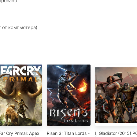
ировано
т от компьютера)
Far Cry Primal: Apex
Risen 3: Titan Lords -
I, Gladiator (2015) P