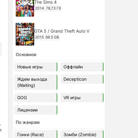
The Sims 4
2014
78,73 Гб
GTA 5 / Grand Theft Auto V
2015
68.5 GB
Основное
Ghost of Tsushima: Director's Cut
v.1053.8.1023.1614 [RePack
Новые игры
Оффлайн
Decepticon] (2024)
2024
38.5 gb
Ждем выхода
Decepticon
(Waiting)
Cyberpunk 2077
2020
49.4 GB
GOG
VR игры
Лицензии
Ghost of Tsushima: Director's Cut
v.1053.9.0623.1807 [Папка
По жанрам
,
игры] (2020-2024)
2020-2024
68,09 Гб
м
Гонки (Race)
Зомби (Zombie)