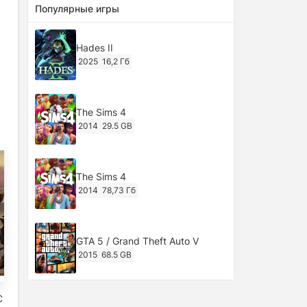
Популярные игры
Hades II
2025
16,2 Гб
The Sims 4
2014
29.5 GB
The Sims 4
2014
78,73 Гб
GTA 5 / Grand Theft Auto V
2015
68.5 GB
C
Ghost of Tsushima: Director's Cut