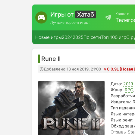
Игры от
Хатаб
Канал в
Телегр
Лучшие торрент игры!
Новые игры
2024
2025
По сети
Топ 100 игр
С р
Rune II
Добавлено:
13 ноя 2019, 21:00
v 0.0.9L [Новая
Дата:
2019
Жанр:
RPG
Разработчи
Издатель:
R
Тип издания
Язык интер
Язык речи:
Обход защ
Отзывы Ste