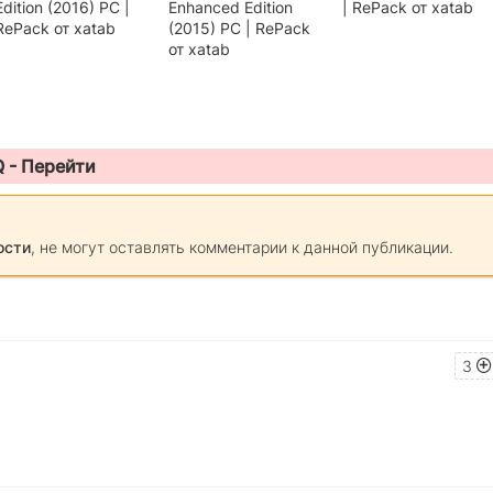
Edition (2016) PC |
Enhanced Edition
| RePack от xatab
RePack от xatab
(2015) PC | RePack
от xatab
Q -
Перейти
ости
, не могут оставлять комментарии к данной публикации.
3