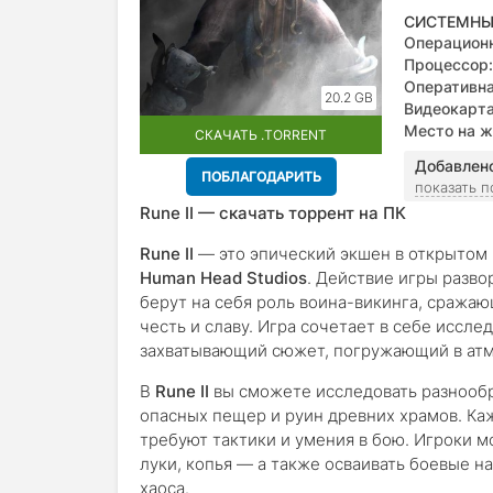
СИСТЕМНЫ
Операционн
Процессор:
Оперативна
20.2 GB
Видеокарта
Место на ж
СКАЧАТЬ .TORRENT
Добавлен
ПОБЛАГОДАРИТЬ
показать 
Rune II — скачать торрент на ПК
Rune II
— это эпический экшен в открытом 
Human Head Studios
. Действие игры разво
берут на себя роль воина-викинга, сража
честь и славу. Игра сочетает в себе иссл
захватывающий сюжет, погружающий в атм
В
Rune II
вы сможете исследовать разнообр
опасных пещер и руин древних храмов. Каж
требуют тактики и умения в бою. Игроки 
луки, копья — а также осваивать боевые н
хаоса.