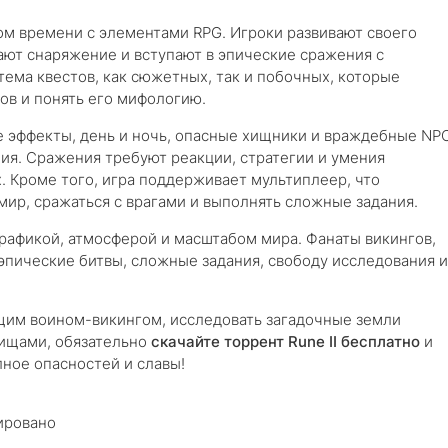
ом времени с элементами RPG. Игроки развивают своего
ают снаряжение и вступают в эпические сражения с
ема квестов, как сюжетных, так и побочных, которые
ов и понять его мифологию.
 эффекты, день и ночь, опасные хищники и враждебные NP
я. Сражения требуют реакции, стратегии и умения
. Кроме того, игра поддерживает мультиплеер, что
мир, сражаться с врагами и выполнять сложные задания.
рафикой, атмосферой и масштабом мира. Фанаты викингов,
эпические битвы, сложные задания, свободу исследования и
ящим воином-викингом, исследовать загадочные земли
вищами, обязательно
скачайте торрент Rune II бесплатно
и
лное опасностей и славы!
ировано