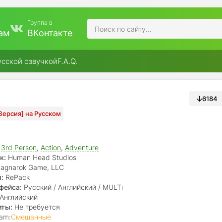
Группа в
ам
ВКонтакте
усской озвучкой
F.A.Q.
6184
 Версия] на Русском
,
3rd Person
,
Action
,
Adventure
к:
Human Head Studios
agnarok Game, LLC
:
RePack
фейса:
Русский / Английский / MULTi
Английский
иты:
Не требуется
am:
Смешанные