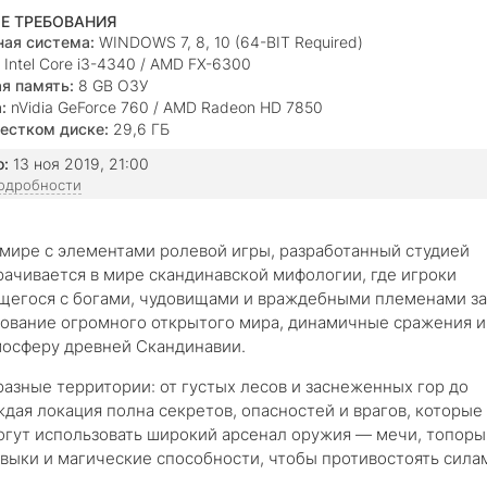
Е ТРЕБОВАНИЯ
ая система:
WINDOWS 7, 8, 10 (64-BIT Required)
Intel Core i3-4340 / AMD FX-6300
я память:
8 GB ОЗУ
:
nVidia GeForce 760 / AMD Radeon HD 7850
естком диске:
29,6 ГБ
о:
13 ноя 2019, 21:00
подробности
мире с элементами ролевой игры, разработанный студией
рачивается в мире скандинавской мифологии, где игроки
ющегося с богами, чудовищами и враждебными племенами за
едование огромного открытого мира, динамичные сражения и
осферу древней Скандинавии.
азные территории: от густых лесов и заснеженных гор до
дая локация полна секретов, опасностей и врагов, которые
могут использовать широкий арсенал оружия — мечи, топоры
авыки и магические способности, чтобы противостоять сила