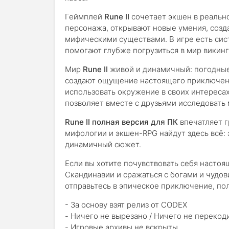
Геймплей
Rune II
сочетает экшен в реальн
персонажа, открывают новые умения, созд
мифическими существами. В игре есть сист
помогают глубже погрузиться в мир викинг
Мир
Rune II
живой и динамичный: погодные
создают ощущение настоящего приключени
использовать окружение в своих интересах
позволяет вместе с друзьями исследовать 
Rune II полная версия для ПК
впечатляет г
мифологии и экшен-RPG найдут здесь всё: 
динамичный сюжет.
Если вы хотите почувствовать себя насто
Скандинавии и сражаться с богами и чудо
отправьтесь в эпическое приключение, по
- За основу взят релиз от CODEX
- Ничего не вырезано / Ничего не перекод
- Игровые архивы не вскрыты