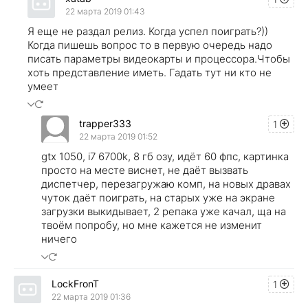
22 марта 2019 01:43
Я еще не раздал релиз. Когда успел поиграть?))
Когда пишешь вопрос то в первую очередь надо
писать параметры видеокарты и процессора.Чтобы
хоть представление иметь. Гадать тут ни кто не
умеет
trapper333
1
22 марта 2019 01:52
gtx 1050, i7 6700k, 8 гб озу, идёт 60 фпс, картинка
просто на месте виснет, не даёт вызвать
диспетчер, перезагружаю комп, на новых дравах
чуток даёт поиграть, на старых уже на экране
загрузки выкидывает, 2 репака уже качал, ща на
твоём попробу, но мне кажется не изменит
ничего
LockFronT
1
22 марта 2019 01:36