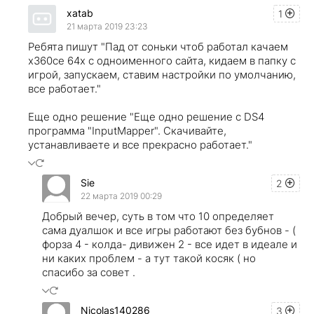
xatab
1
21 марта 2019 23:23
Ребята пишут "Пад от соньки чтоб работал качаем
x360ce 64x с одноименного сайта, кидаем в папку с
игрой, запускаем, ставим настройки по умолчанию,
все работает."
Еще одно решение "Еще одно решение с DS4
программа "InputMapper". Скачивайте,
устанавливаете и все прекрасно работает."
Sie
2
22 марта 2019 00:29
Добрый вечер, суть в том что 10 определяет
сама дуалшок и все игры работают без бубнов - (
форза 4 - колда- дивижен 2 - все идет в идеале и
ни каких проблем - а тут такой косяк ( но
спасибо за совет .
Nicolas140286
3