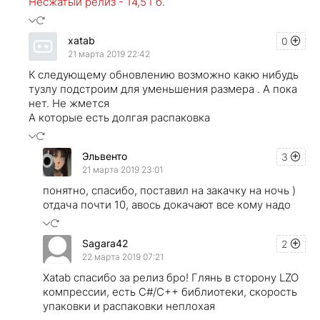
Несжатый релиз - 14,5 Гб.
xatab
0
21 марта 2019 22:42
К следующему обновлению возможно какю нибудь
тузлу подстроим для уменьшения размера . А пока
нет. Не жмется
А которые есть долгая распаковка
Эльвенто
3
21 марта 2019 23:01
понятно, спасибо, поставил на закачку на ночь )
отдача почти 10, авось докачают все кому надо
Sagara42
2
22 марта 2019 07:21
Xatab спасибо за релиз бро! Глянь в сторону LZO
компрессии, есть C#/C++ библиотеки, скорость
упаковки и распаковки неплохая