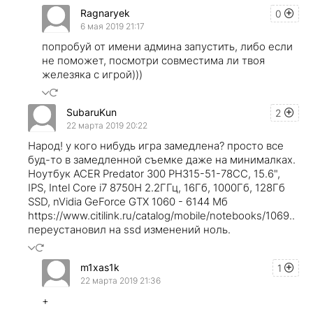
Ragnaryek
0
6 мая 2019 21:17
попробуй от имени админа запустить, либо если
не поможет, посмотри совместима ли твоя
железяка с игрой)))
SubaruKun
2
22 марта 2019 20:22
Народ! у кого нибудь игра замедлена? просто все
буд-то в замедленной съемке даже на минималках.
Ноутбук ACER Predator 300 PH315-51-78CC, 15.6",
IPS, Intel Core i7 8750H 2.2ГГц, 16Гб, 1000Гб, 128Гб
SSD, nVidia GeForce GTX 1060 - 6144 Мб
https://www.citilink.ru/catalog/mobile/notebooks/1069..
переустановил на ssd изменений ноль.
m1xas1k
1
22 марта 2019 21:36
+