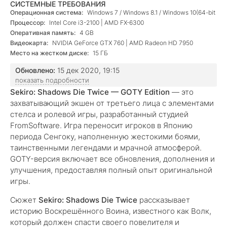
СИСТЕМНЫЕ ТРЕБОВАНИЯ
Операционная система:
Windows 7 / Windows 8.1 / Windows 10(64-bit
versions)
Процессор:
Intel Core i3-2100 | AMD FX-6300
Оперативная память:
4 GB
Видеокарта:
NVIDIA GeForce GTX 760 | AMD Radeon HD 7950
Место на жестком диске:
15 ГБ
Обновлено:
15 дек 2020, 19:15
показать подробности
Sekiro: Shadows Die Twice — GOTY Edition
— это
захватывающий экшен от третьего лица с элементами
стелса и ролевой игры, разработанный студией
FromSoftware. Игра переносит игроков в Японию
периода Сенгоку, наполненную жестокими боями,
таинственными легендами и мрачной атмосферой.
GOTY-версия включает все обновления, дополнения и
улучшения, предоставляя полный опыт оригинальной
игры.
Сюжет
Sekiro: Shadows Die Twice
рассказывает
историю Воскрешённого Воина, известного как Волк,
который должен спасти своего повелителя и