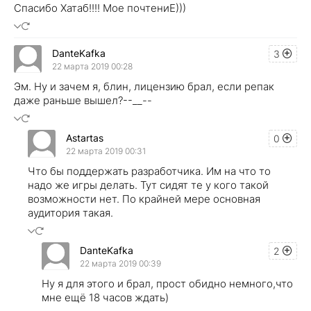
Спасибо Хатаб!!!! Мое почтениЕ)))
DanteKafka
3
22 марта 2019 00:28
Эм. Ну и зачем я, блин, лицензию брал, если репак
даже раньше вышел?--__--
Astartas
0
22 марта 2019 00:31
Что бы поддержать разработчика. Им на что то
надо же игры делать. Тут сидят те у кого такой
возможности нет. По крайней мере основная
аудитория такая.
DanteKafka
2
22 марта 2019 00:39
Ну я для этого и брал, прост обидно немного,что
мне ещё 18 часов ждать)