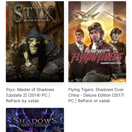
Styx: Master of Shadows
Flying Tigers: Shadows Over
[Update 2] (2014) PC |
China - Deluxe Edition (2017)
RePack by xatab
PC | RePack от xatab