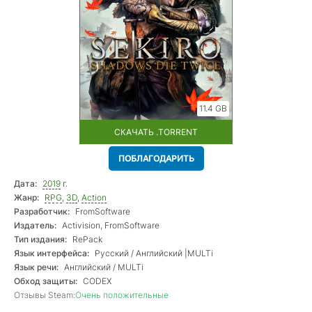
11.4 GB
СКАЧАТЬ .TORRENT
ПОБЛАГОДАРИТЬ
Дата:
2019
г.
Жанр:
RPG
,
3D
,
Action
Разработчик:
FromSoftware
Издатель:
Activision, FromSoftware
Тип издания:
RePack
Язык интерфейса:
Русский / Английский |MULTi
Язык речи:
Английский / MULTi
Обход защиты:
CODEX
Отзывы Steam:
Очень положительные