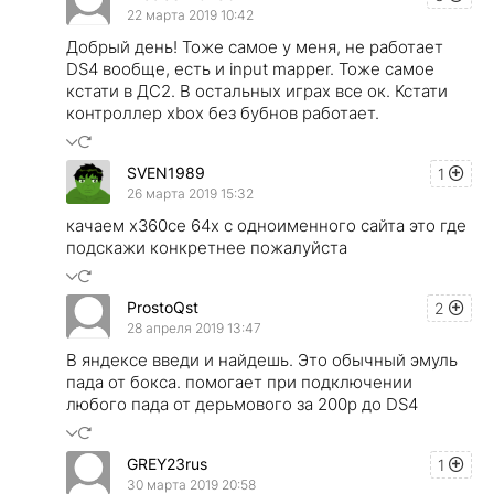
22 марта 2019 10:42
Добрый день! Тоже самое у меня, не работает
DS4 вообще, есть и input mapper. Тоже самое
кстати в ДС2. В остальных играх все ок. Кстати
контроллер xbox без бубнов работает.
SVEN1989
1
26 марта 2019 15:32
качаем x360ce 64x с одноименного сайта это где
подскажи конкретнее пожалуйста
ProstoQst
2
28 апреля 2019 13:47
В яндексе введи и найдешь. Это обычный эмуль
пада от бокса. помогает при подключении
любого пада от дерьмового за 200р до DS4
GREY23rus
1
30 марта 2019 20:58