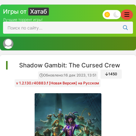
Игры от
Хатаб
Лучшие торрент игры!
Shadow Gambit: The Cursed Crew
1450
Обновлено:
16 дек 2023, 13:51
v 1.2.130.r40883.f [Новая Версия] на Русском