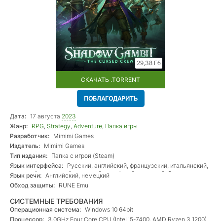
29,38 Гб
СКАЧАТЬ .TORRENT
ПОБЛАГОДАРИТЬ
Дата:
17 августа
2023
Жанр:
RPG
,
Strategy
,
Adventure
,
Папка игры
Разработчик:
Mimimi Games
Издатель:
Mimimi Games
Тип издания:
Папка с игрой (Steam)
Язык интерфейса:
Русский, английский, французский, итальянский,
немецкий, испанский, японский, корейский, польский, бр.
Язык речи:
Английский, немецкий
португальский, китайский (упр.), китайский (трад.), турецкий
Обход защиты:
RUNE Emu
СИСТЕМНЫЕ ТРЕБОВАНИЯ
Операционная система:
Windows 10 64bit
Процессор:
3.0GHz Four Core CPU (Intel i5-7400, AMD Ryzen 3 1200)