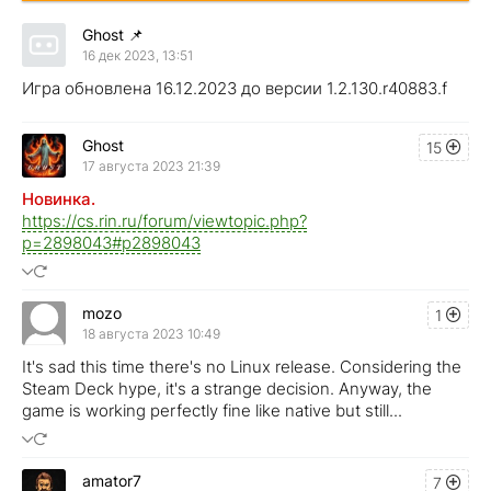
Ghost
📌
16 дек 2023, 13:51
Игра обновлена 16.12.2023 до версии 1.2.130.r40883.f
Ghost
15
17 августа 2023 21:39
Новинка.
https://cs.rin.ru/forum/viewtopic.php?
p=2898043#p2898043
mozo
1
18 августа 2023 10:49
It's sad this time there's no Linux release. Considering the
Steam Deck hype, it's a strange decision. Anyway, the
game is working perfectly fine like native but still...
amator7
7