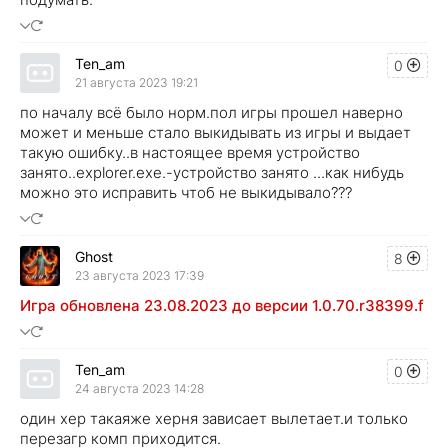
Ten_am
0
21 августа 2023 19:21
по началу всё было норм.пол игры прошел наверно
может и меньше стало выкидывать из игры и выдает
такую ошибку..в настоящее время устройство
занято..explorer.exe.-устройство занято ...как нибудь
можно это исправить чтоб не выкидывало???
Ghost
8
23 августа 2023 17:39
Игра обновлена 23.08.2023 до версии 1.0.70.r38399.f
Ten_am
0
24 августа 2023 14:28
один хер такаяже херня зависает вылетает.и только
перезагр комп приходится.