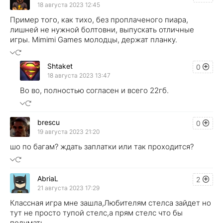
18 августа 2023 12:45
Пример того, как тихо, без проплаченого пиара,
лишней не нужной болтовни, выпускать отличные
игры. Mimimi Games молодцы, держат планку.
Shtaket
0
18 августа 2023 13:47
Во во, полностью согласен и всего 22гб.
brescu
0
19 августа 2023 21:20
шо по багам? ждать заплатки или так проходится?
AbriaL
2
21 августа 2023 17:29
Классная игра мне зашла,Любителям стелса зайдет но
тут не просто тупой стелс,а прям стелс что бы
подумать.