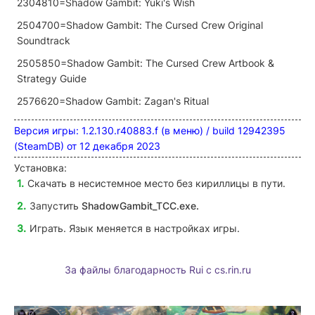
2304810=Shadow Gambit: Yuki's Wish
2504700=Shadow Gambit: The Cursed Crew Original
Soundtrack
2505850=Shadow Gambit: The Cursed Crew Artbook &
Strategy Guide
2576620=Shadow Gambit: Zagan's Ritual
Версия игры: 1.2.130.r40883.f (в меню) / build 12942395
(SteamDB) от 12 декабря 2023
Установка:
Скачать в несистемное место без кириллицы в пути.
Запустить
ShadowGambit_TCC
.exe.
Играть. Язык меняется в настройках игры.
За файлы благодарность Rui c cs.rin.ru