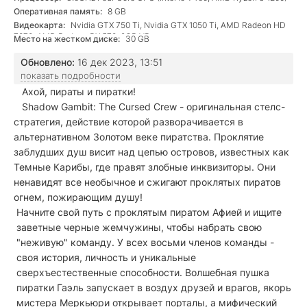
Оперативная память:
8 GB
Видеокарта:
Nvidia GTX 750 Ti, Nvidia GTX 1050 Ti, AMD Radeon HD
7870, AMD Radeon RX 570, 2GB VRam
Место на жестком диске:
30 GB
Обновлено:
16 дек 2023, 13:51
показать подробности
Ахой, пираты и пиратки!
Shadow Gambit: The Cursed Crew - оригинальная стелс-
стратегия, действие которой разворачивается в
альтернативном Золотом веке пиратства. Проклятие
заблудших душ висит над цепью островов, известных как
Темные Карибы, где правят злобные инквизиторы. Они
ненавидят все необычное и сжигают проклятых пиратов
огнем, пожирающим душу!
Начните свой путь с проклятым пиратом Афией и ищите
заветные черные жемчужины, чтобы набрать свою
"неживую" команду. У всех восьми членов команды -
своя история, личность и уникальные
сверхъестественные способности. Волшебная пушка
пиратки Гаэль запускает в воздух друзей и врагов, якорь
мистера Меркьюри открывает порталы, а мифический