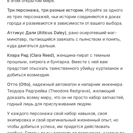
в этом открытом мире.
Три персонажа, три разные истории.
Играйте за одного
из трех персонажей, чьи истории соединяются в доках
города и развиваются в зависимости от вашего выбора.
Аттикус Дали (Atticus Daley),
рано осиротевший маг-
минотавр, пытающийся завязать с пьянством и понять,
куда двигаться дальше.
Клара Рид (Clara Reed),
женщина-пират с темным
прошлым, хитрюга и бунтарка. Вместе с ней вам
предстоит отыскать таинственного убийцу куртизанок и
добиться возмездия.
Отто (Otto),
надежный автоматон и напарник инженера
Теодора Редгрейва (Theodore Redgrave), желающий
доказать всему миру, что он не просто набор запчастей,
годный лишь для прислуживания людям.
У каждого персонажа свой набор навыков, своя
экипировка и свой оригинальный жизненный опыт, но
чтобы добиться успеха, им придется действовать
сообща. Готовы ли вы довериться партнерам, и могут ли