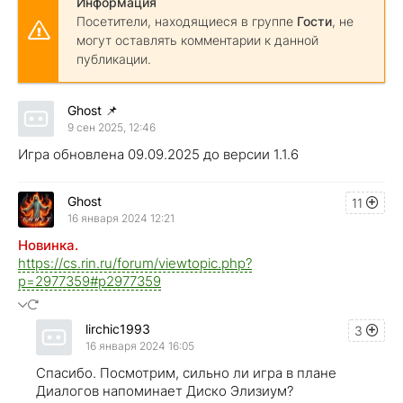
Информация
Посетители, находящиеся в группе
Гости
, не
могут оставлять комментарии к данной
публикации.
Ghost
📌
9 сен 2025, 12:46
Игра обновлена 09.09.2025 до версии 1.1.6
Ghost
11
16 января 2024 12:21
Новинка.
https://cs.rin.ru/forum/viewtopic.php?
p=2977359#p2977359
lirchic1993
3
16 января 2024 16:05
Спасибо. Посмотрим, сильно ли игра в плане
Диалогов напоминает Диско Элизиум?