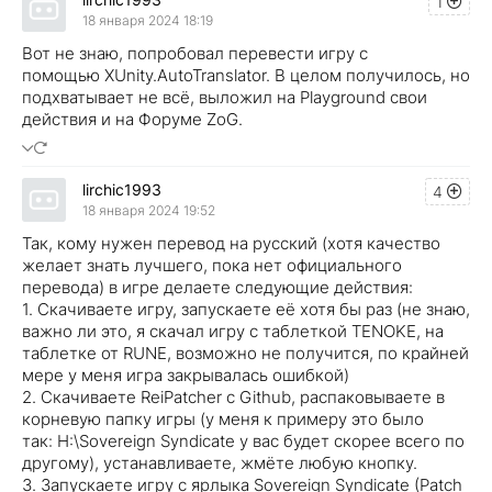
1
18 января 2024 18:19
Вот не знаю, попробовал перевести игру с
помощью XUnity.AutoTranslator. В целом получилось, но
подхватывает не всё, выложил на Playground свои
действия и на Форуме ZoG.
lirchic1993
4
18 января 2024 19:52
Так, кому нужен перевод на русский (хотя качество
желает знать лучшего, пока нет официального
перевода) в игре делаете следующие действия:
1. Скачиваете игру, запускаете её хотя бы раз (не знаю,
важно ли это, я скачал игру с таблеткой TENOKE, на
таблетке от RUNE, возможно не получится, по крайней
мере у меня игра закрывалась ошибкой)
2. Скачиваете ReiPatcher с Github, распаковываете в
корневую папку игры (у меня к примеру это было
так: H:\Sovereign Syndicate у вас будет скорее всего по
другому), устанавливаете, жмёте любую кнопку.
3. Запускаете игру с ярлыка Sovereign Syndicate (Patch