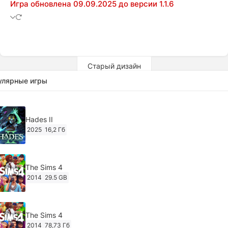
Игра обновлена 09.09.2025 до версии 1.1.6
Старый дизайн
улярные игры
Hades II
2025
16,2 Гб
The Sims 4
2014
29.5 GB
The Sims 4
2014
78,73 Гб