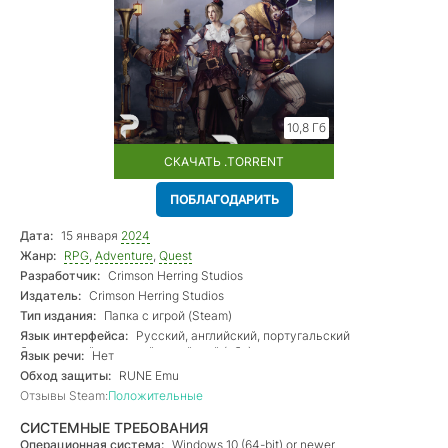
10,8 Гб
СКАЧАТЬ .TORRENT
ПОБЛАГОДАРИТЬ
Дата:
15 января
2024
Жанр:
RPG
,
Adventure
,
Quest
Разработчик:
Crimson Herring Studios
Издатель:
Crimson Herring Studios
Тип издания:
Папка с игрой (Steam)
Язык интерфейса:
Русский, английский, португальский
бразильский, турецкий, китайский (оба)
Язык речи:
Нет
Обход защиты:
RUNE Emu
Отзывы Steam:
Положительные
СИСТЕМНЫЕ ТРЕБОВАНИЯ
Операционная система:
Windows 10 (64-bit) or newer