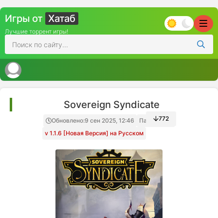
Игры от
Хатаб
Лучшие торрент игры!
Sovereign Syndicate
772
Обновлено:
9 сен 2025, 12:46
Папка игры
v 1.1.6 [Новая Версия] на Русском