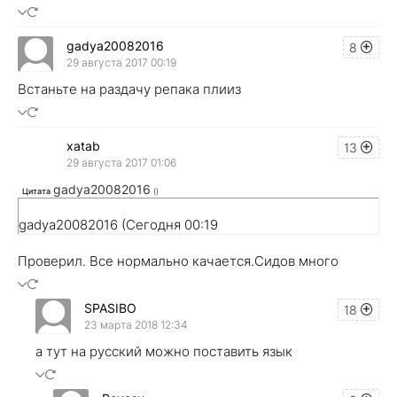
gadya20082016
8
29 августа 2017 00:19
Встаньте на раздачу репака плииз
xatab
13
29 августа 2017 01:06
gadya20082016
Цитата
(
)
gadya20082016 (Сегодня 00:19
Проверил. Все нормально качается.Сидов много
SPASIBO
18
23 марта 2018 12:34
а тут на русский можно поставить язык