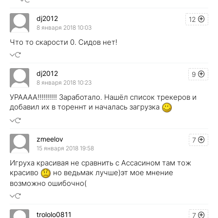
dj2012
12
8 января 2018 10:03
Что то скарости 0. Сидов нет!
dj2012
9
8 января 2018 10:23
УРАААА!!!!!!!!!! Заработало. Нашёл список трекеров и
добавил их в тореннт и началась загрузка
zmeelov
7
15 января 2018 19:58
Игруха красивая не сравнить с Ассасином там тож
красиво
но ведьмак лучше)эт мое мнение
возможно ошибочно(
trololo0811
7