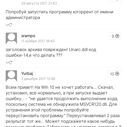
29 августа 2017 21:43
Попробуй запустить программу юторрент от имени
администратора
srampo
9
11 ноября 2017 18:40
заголовок архива поврежден! Unarc.ddl код
ошибки-14.и что делать ???
Yurbaj
10
2 декабря 2017 12:08
Всем привет! На Win 10 не хочет работать... Скачал,
установил, все нормально, а при запуске выдает
ошибку... - "не удается продолжить выполнение кода,
поскольку система не обнаружила MSVCR120.dll. Для
устранения этой проблемы попробуйте
переустановить программу." Переустанавливал 2 раза
результат тот же... Может подскажете какое нибудь
решение проблемы? Игра сильно нравится, захотел в 3