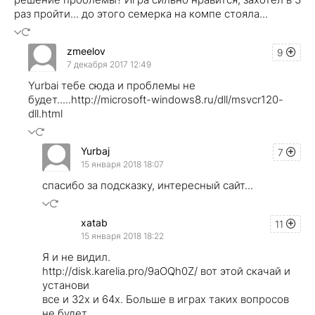
раз пройти... до этого семерка на компе стояла...
zmeelov
9
7 декабря 2017 12:49
Yurbai тебе сюда и проблемы не
будет.....http://microsoft-windows8.ru/dll/msvcr120-
dll.html
Yurbaj
7
15 января 2018 18:07
спасибо за подсказку, интересный сайт...
xatab
11
15 января 2018 18:22
Я и не видил.
http://disk.karelia.pro/9aOQh0Z/ вот этой скачай и
установи
все и 32х и 64х. Больше в играх таких вопросов
не будет