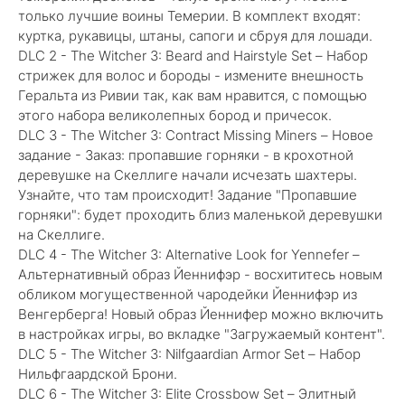
только лучшие воины Темерии. В комплект входят:
куртка, рукавицы, штаны, сапоги и сбруя для лошади.
DLC 2 - The Witcher 3: Beard and Hairstyle Set – Набор
стрижек для волос и бороды - измените внешность
Геральта из Ривии так, как вам нравится, с помощью
этого набора великолепных бород и причесок.
DLC 3 - The Witcher 3: Contract Missing Miners – Новое
задание - Заказ: пропавшие горняки - в крохотной
деревушке на Скеллиге начали исчезать шахтеры.
Узнайте, что там происходит! Задание "Пропавшие
горняки": будет проходить близ маленькой деревушки
на Скеллиге.
DLC 4 - The Witcher 3: Alternative Look for Yennefer –
Альтернативный образ Йеннифэр - восхититесь новым
обликом могущественной чародейки Йеннифэр из
Венгерберга! Новый образ Йеннифер можно включить
в настройках игры, во вкладке "Загружаемый контент".
DLC 5 - The Witcher 3: Nilfgaardian Armor Set – Набор
Нильфгаардской Брони.
DLC 6 - The Witcher 3: Elite Crossbow Set – Элитный