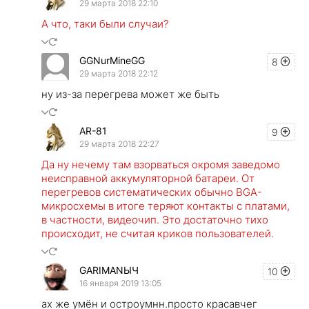
29 марта 2018 22:10
А что, таки были случаи?
GGNurMineGG
8
29 марта 2018 22:12
ну из-за перегрева может же быть
AR-81
9
29 марта 2018 22:27
Да ну нечему там взорваться окромя заведомо
неисправной аккумуляторной батареи. От
перегревов систематических обычно BGA-
микросхемы в итоге теряют контакты с платами,
в частности, видеочип. Это достаточно тихо
происходит, не считая криков пользователей.
GARIMANЫЧ
10
16 января 2019 13:05
ах же умён и остроумнн.просто красавчег