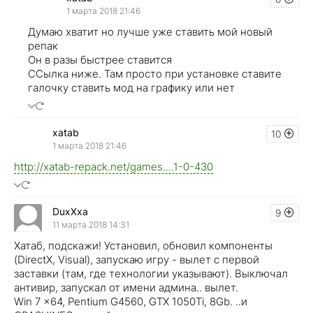
1 марта 2018 21:46
Думаю хватит но лучше уже ставить мой новый
репак
Он в разы быстрее ставится
ССылка ниже. Там просто при установке ставите
галочку ставить мод на графику или нет
xatab
10
1 марта 2018 21:46
http://xatab-repack.net/games....1-0-430
DuxXxa
9
11 марта 2018 14:31
Хатаб, подскажи! Установил, обновил компоненты
(DirectX, Visual), запускаю игру - вылет с первой
заставки (там, где технологии указывают). Выключал
антивир, запускал от имени админа.. вылет.
Win 7 x64, Pentium G4560, GTX 1050Ti, 8Gb. ..и