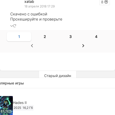
xatab
8
18 апреля 2018 17:29
Скачено с ошибкой
Прохешируйте и проверьте
1
2
3
4
Старый дизайн
улярные игры
Hades II
2025
16,2 Гб