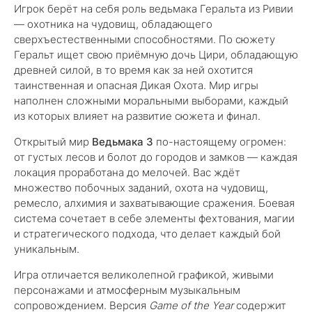
Игрок берёт на себя роль ведьмака Геральта из Ривии
— охотника на чудовищ, обладающего
сверхъестественными способностями. По сюжету
Геральт ищет свою приёмную дочь Цири, обладающую
древней силой, в то время как за ней охотится
таинственная и опасная Дикая Охота. Мир игры
наполнен сложными моральными выборами, каждый
из которых влияет на развитие сюжета и финал.
Открытый мир
Ведьмака 3
по-настоящему огромен:
от густых лесов и болот до городов и замков — каждая
локация проработана до мелочей. Вас ждёт
множество побочных заданий, охота на чудовищ,
ремесло, алхимия и захватывающие сражения. Боевая
система сочетает в себе элементы фехтования, магии
и стратегического подхода, что делает каждый бой
уникальным.
Игра отличается великолепной графикой, живыми
персонажами и атмосферным музыкальным
сопровождением. Версия
Game of the Year
содержит