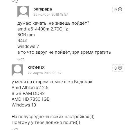
parapapa
9
25 ноября 2018 18:57
думаю качать, не знаешь пойдёт?
amd-a6-4400m 2.70GHz
6GB ram
64bit
windows 7
а то что вдруг не пойдёт, зря время тратить
KRONUS
8
22 марта 2019 23:52
у меня на старом компе шел Ведьмак
Amd Athlon x2 2.5
8 GB RAM DDR2
AMD HD 7850 1GB
Windows 10
На полусредне-высоких настройках )))
Поэтому у тебя должно пойти)))