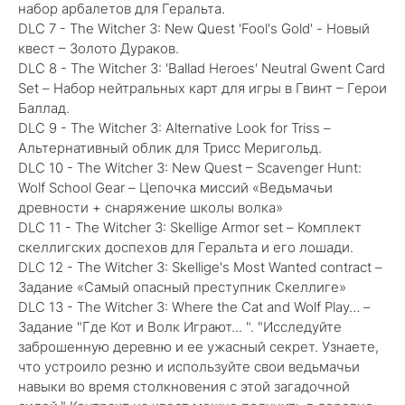
набор арбалетов для Геральта.
DLC 7 - The Witcher 3: New Quest 'Fool's Gold' - Новый
квест – Золото Дураков.
DLC 8 - The Witcher 3: 'Ballad Heroes' Neutral Gwent Card
Set – Набор нейтральных карт для игры в Гвинт – Герои
Баллад.
DLC 9 - The Witcher 3: Alternative Look for Triss –
Альтернативный облик для Трисс Меригольд.
DLC 10 - The Witcher 3: New Quest – Scavenger Hunt:
Wolf School Gear – Цепочка миссий «Ведьмачьи
древности + снаряжение школы волка»
DLC 11 - The Witcher 3: Skellige Armor set – Комплект
скеллигских доспехов для Геральта и его лошади.
DLC 12 - The Witcher 3: Skellige's Most Wanted contract –
Задание «Самый опасный преступник Скеллиге»
DLC 13 - The Witcher 3: Where the Cat and Wolf Play… –
Задание "Где Кот и Волк Играют... ". "Исследуйте
заброшенную деревню и ее ужасный секрет. Узнаете,
что устроило резню и используйте свои ведьмачьи
навыки во время столкновения с этой загадочной