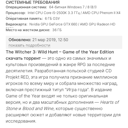
СИСТЕМНЫЕ ТРЕБОВАНИЯ
Операционная система:
64-битная Windows 7 / 8 (8.1)
Процессор:
Intel CPU Core i5-2500K 3.3 ГГц / AMD CPU Phenom II X4
940
Оперативная память:
6 ГБ ОЗУ
Видеокарта:
Nvidia GPU GeForce GTX 660 / AMD GPU Radeon HD
7870
Место на жестком диске:
36 ГБ
Обновлено:
21 мар 2019, 12:50
показать подробности
The Witcher 3: Wild Hunt – Game of the Year Edition
скачать торрент
— это одно из самых значимых и
культовых произведений в жанре RPG за последние
десятилетия. Разработанная польской студией CD
Projekt RED, эта игра получила признание миллионов
игроков по всему миру и собрала множество наград,
включая престижный титул "Игра года". В издание
Game of the Year входят не только оригинальная
версия, но и два масштабных дополнения —
Hearts of
Stone
и
Blood and Wine
, которые существенно
расширяют сюжет и добавляют новые территории для
исследования.