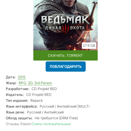
27.9 GB
СКАЧАТЬ .TORRENT
ПОБЛАГОДАРИТЬ
Дата:
2015
Жанр:
RPG
,
3D
,
3rd Person
Разработчик:
CD Projekt RED
Издатель:
CD Projekt RED
Тип издания:
Repack
Язык интерфейса:
Русский / Английский |MULTi
Язык речи:
Русский / Английский
Обход защиты:
Не требуется {DRM Free}
Отзывы Steam:
Очень положительные