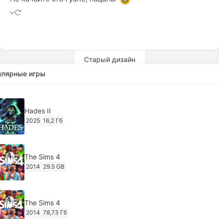
Старый дизайн
улярные игры
Hades II
2025
16,2 Гб
The Sims 4
2014
29.5 GB
The Sims 4
2014
78,73 Гб