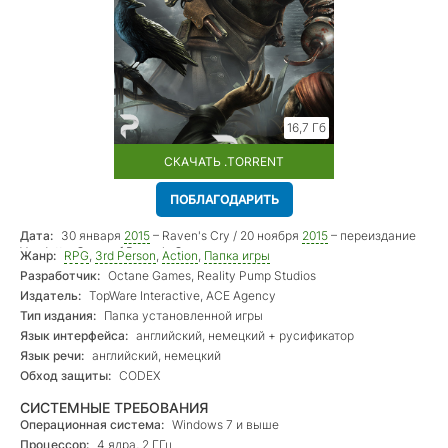
16,7 Гб
СКАЧАТЬ .TORRENT
ПОБЛАГОДАРИТЬ
Дата:
30 января
2015
– Raven's Cry / 20 ноября
2015
– переиздание
Vendetta: Curse of Raven's Cry
Жанр:
RPG
,
3rd Person
,
Action
,
Папка игры
Разработчик:
Octane Games, Reality Pump Studios
Издатель:
TopWare Interactive, ACE Agency
Тип издания:
Папка установленной игры
Язык интерфейса:
английский, немецкий + русификатор
Язык речи:
английский, немецкий
Обход защиты:
CODEX
СИСТЕМНЫЕ ТРЕБОВАНИЯ
Операционная система:
Windows 7 и выше
Процессор:
4 ядра, 2 ГГц