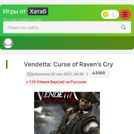
Игры от
Хатаб
Лучшие торрент игры!
Vendetta: Curse of Raven's Cry
3300
Добавлено:
28 сен 2021, 06:56
Папка игры
v 1.10 [Новая Версия] на Русском