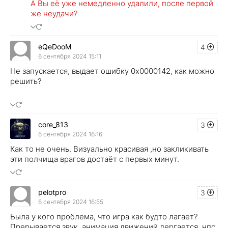
А Вы её уже немедленно удалили, после первой
же неудачи?
eQeDooM
4
6 сентября 2024 15:11
Не запускается, выдает ошибку 0х0000142, как можно
решить?
core_813
3
6 сентября 2024 16:16
Как то не очень. Визуально красивая ,но закликивать
эти полчища врагов достаёт с первых минут.
pelotpro
3
6 сентября 2024 16:55
Была у кого проблема, что игра как будто лагает?
Прерывается звук, анимация движений дергается, нпс