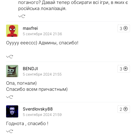
поганого? Давай тепер обсирати всі ігри, в яких є
російська локалізація.
maxfrei
3
5 сентября 2024 21:36
Оуууу ееессс) Админы, спасибо!
BENDJI
3
5 сентября 2024 21:55
Опа, погнали)
Спасибо всем причастным)
Sverdlovsky88
2
5 сентября 2024 21:59
Годнота , спасибо !