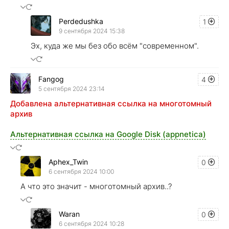
Perdedushka
1
9 сентября 2024 15:38
Эх, куда же мы без обо всём "современном".
Fangog
4
5 сентября 2024 23:14
Добавлена альтернативная ссылка на многотомный
архив
Альтернативная ссылка на Google Disk (appnetica)
Aphex_Twin
0
6 сентября 2024 10:00
А что это значит - многотомный архив..?
Waran
0
6 сентября 2024 10:28