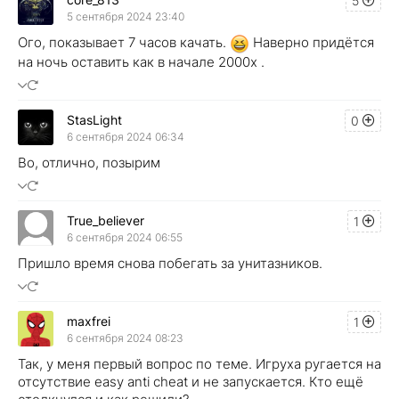
5
5 сентября 2024 23:40
Ого, показывает 7 часов качать.
Наверно придётся
на ночь оставить как в начале 2000х .
StasLight
0
6 сентября 2024 06:34
Во, отлично, позырим
True_believer
1
6 сентября 2024 06:55
Пришло время снова побегать за унитазников.
maxfrei
1
6 сентября 2024 08:23
Так, у меня первый вопрос по теме. Игруха ругается на
отсутствие easy anti cheat и не запускается. Кто ещё