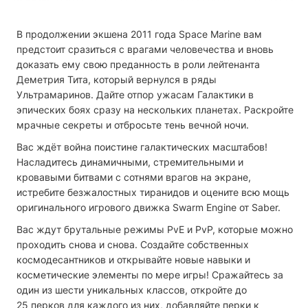
В продолжении экшена 2011 года Space Marine вам
предстоит сразиться с врагами человечества и вновь
доказать ему свою преданность в роли лейтенанта
Деметрия Тита, который вернулся в ряды
Ультрамаринов. Дайте отпор ужасам Галактики в
эпических боях сразу на нескольких планетах. Раскройте
мрачные секреты и отбросьте тень вечной ночи.
Вас ждёт война поистине галактических масштабов!
Насладитесь динамичными, стремительными и
кровавыми битвами с сотнями врагов на экране,
истребите безжалостных тиранидов и оцените всю мощь
оригинального игрового движка Swarm Engine от Saber.
Вас ждут брутальные режимы PvE и PvP, которые можно
проходить снова и снова. Создайте собственных
космодесантников и открывайте новые навыки и
косметические элементы по мере игры! Сражайтесь за
один из шести уникальных классов, откройте до
25 перков для каждого из них, добавляйте перки к