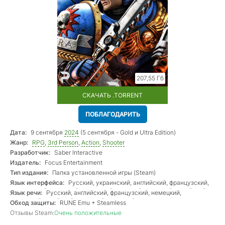
207,55 Гб
СКАЧАТЬ .TORRENT
ПОБЛАГОДАРИТЬ
Дата:
9 сентября
2024
(5 сентября - Gold и Ultra Edition)
Жанр:
RPG
,
3rd Person
,
Action
,
Shooter
Разработчик:
Saber Interactive
Издатель:
Focus Entertainment
Тип издания:
Папка установленной игры (Steam)
Язык интерфейса:
Русский, украинский, английский, французский,
итальянский, немецкий, испанский, чешский, японский, корейский,
Язык речи:
Русский, английский, французский, немецкий,
польский, португальский, китайский, турецкий, тайский
испанский, китайский, японский, польский
Обход защиты:
RUNE Emu + Steamless
Отзывы Steam:
Очень положительные