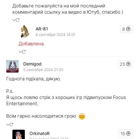
Добавьте пожалуйста на мой последний
комментарий ссылку на видео в Ютуб, спасибо )
AR-81
8
6 сентября 2024 14:01
Добавлена.
Demigod
25
5 сентября 2024 21:35
Годнота підїхала, дякую.
P.s.
Я щось ловлю стрік з хороших ігр підвипуском Focus
Entertainment.
Всім гарно насолодитися грою
OrkinatoR
15