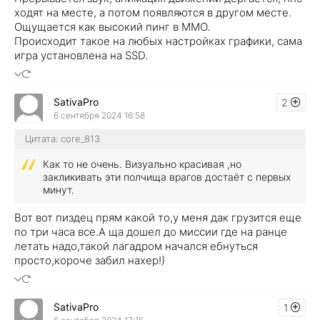
ходят на месте, а потом появляются в другом месте.
Ощущается как высокий пинг в MMO.
Происходит такое на любых настройках графики, сама
игра установлена на SSD.
SativaPro
2
6 сентября 2024 16:58
Цитата: core_813
Как то не очень. Визуально красивая ,но
закликивать эти полчища врагов достаёт с первых
минут.
Вот вот пиздец прям какой то,у меня дак грузится еще
по три часа все.А ща дошел до миссии где на ранце
летать надо,такой лагадром начался ебнуться
просто,короче забил нахер!)
SativaPro
1