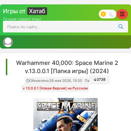
Игры от
Хатаб
Лучшие торрент игры!
Warhammer 40,000: Space Marine 2
v.13.0.0.1 [Папка игры] (2024)
2738
Обновлено:
28 мая 2026, 15:35
Папка игры
v 13.0.0.1 [Новая Версия] на Русском