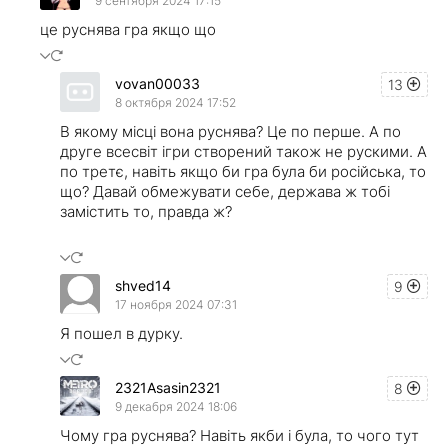
9 сентября 2024 17:15
це руснява гра якщо що
vovan00033
13
8 октября 2024 17:52
В якому місці вона руснява? Це по перше. А по
друге всесвіт ігри створений також не рускими. А
по третє, навіть якщо би гра була би російська, то
що? Давай обмежувати себе, держава ж тобі
замістить то, правда ж?
shved14
9
17 ноября 2024 07:31
Я пошел в дурку.
2321Asasin2321
8
9 декабря 2024 18:06
Чому гра руснява? Навіть якби і була, то чого тут