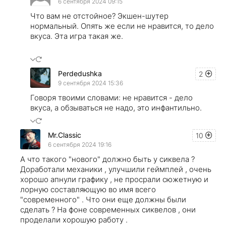
6 сентября 2024 09:15
Что вам не отстойное? Экшен-шутер
нормальный. Опять же если не нравится, то дело
вкуса. Эта игра такая же.
Perdedushka
2
9 сентября 2024 15:36
Говоря твоими словами: не нравится - дело
вкуса, а обзываться не надо, это инфантильно.
Mr.Classic
10
6 сентября 2024 19:16
А что такого "нового" должно быть у сиквела ?
Доработали механики , улучшили геймплей , очень
хорошо апнули графику , не просрали сюжетную и
лорную составляющую во имя всего
"современного" . Что они еще должны были
сделать ? На фоне современных сиквелов , они
проделали хорошую работу .