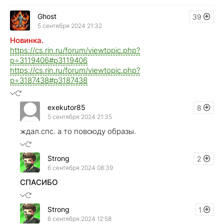
Ghost
39
5 сентября 2024 21:32
Новинка.
https://cs.rin.ru/forum/viewtopic.php?
p=3119406#p3119406
https://cs.rin.ru/forum/viewtopic.php?
p=3187438#p3187438
exekutor85
8
5 сентября 2024 21:35
ждал.спс. а то повсюду образы.
Strong
2
6 сентября 2024 08:39
СПАСИБО
Strong
1
6 сентября 2024 12:58