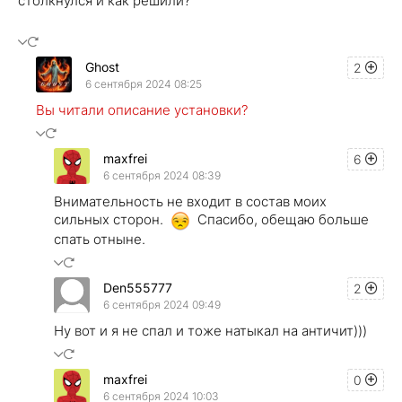
столкнулся и как решили?
Ghost
2
6 сентября 2024 08:25
Вы читали описание установки?
maxfrei
6
6 сентября 2024 08:39
Внимательность не входит в состав моих
сильных сторон.
Спасибо, обещаю больше
спать отныне.
Den555777
2
6 сентября 2024 09:49
Ну вот и я не спал и тоже натыкал на античит)))
maxfrei
0
6 сентября 2024 10:03