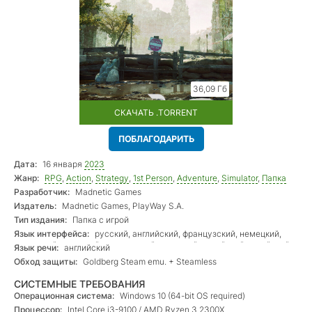
36,09 Гб
СКАЧАТЬ .TORRENT
ПОБЛАГОДАРИТЬ
Дата:
16 января
2023
Жанр:
RPG
,
Action
,
Strategy
,
1st Person
,
Adventure
,
Simulator
,
Папка
игры
Разработчик:
Madnetic Games
Издатель:
Madnetic Games, PlayWay S.A.
Тип издания:
Папка с игрой
Язык интерфейса:
русский, английский, французский, немецкий,
испанский, польский, итальянский, японский, корейский, китайский
Язык речи:
английский
(упр.)
Обход защиты:
Goldberg Steam emu. + Steamless
СИСТЕМНЫЕ ТРЕБОВАНИЯ
Операционная система:
Windows 10 (64-bit OS required)
Процессор:
Intel Core i3-9100 / AMD Ryzen 3 2300X