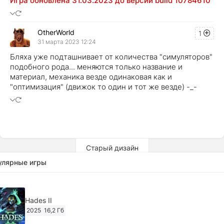
Игра обновлена 31.03.2023 до версии build 10784610
OtherWorld
1
31 марта 2023 12:24
Бляха уже подташнивает от количества "симуляторов"
подобного рода... меняются только название и
материал, механика везде одинаковая как и
"оптимизация" (движок то один и тот же везде) -_-
Старый дизайн
улярные игры
Hades II
2025
16,2 Гб