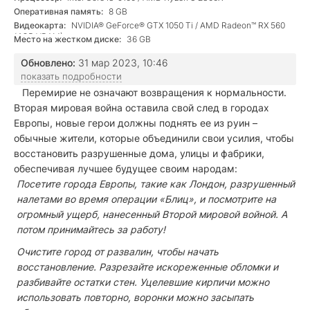
Оперативная память:
8 GB
Видеокарта:
NVIDIA® GeForce® GTX 1050 Ti / AMD Radeon™ RX 560
(4GB VRAM)
Место на жестком диске:
36 GB
Обновлено:
31 мар 2023, 10:46
показать подробности
Перемирие не означают возвращения к нормальности.
Вторая мировая война оставила свой след в городах
Европы, новые герои должны поднять ее из руин –
обычные жители, которые объединили свои усилия, чтобы
восстановить разрушенные дома, улицы и фабрики,
обеспечивая лучшее будущее своим народам:
Посетите города Европы, такие как Лондон, разрушенный
налетами во время операции «Блиц», и посмотрите на
огромный ущерб, нанесенный Второй мировой войной. А
потом принимайтесь за работу!
Очистите город от развалин, чтобы начать
восстановление. Разрезайте искореженные обломки и
разбивайте остатки стен. Уцелевшие кирпичи можно
использовать повторно, воронки можно засыпать