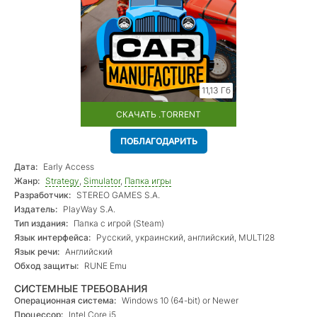
11,13 Гб
СКАЧАТЬ .TORRENT
ПОБЛАГОДАРИТЬ
Дата:
Early Access
Жанр:
Strategy
,
Simulator
,
Папка игры
Разработчик:
STEREO GAMES S.A.
Издатель:
PlayWay S.A.
Тип издания:
Папка с игрой (Steam)
Язык интерфейса:
Русский, украинский, английский, MULTI28
Язык речи:
Английский
Обход защиты:
RUNE Emu
СИСТЕМНЫЕ ТРЕБОВАНИЯ
Операционная система:
Windows 10 (64-bit) or Newer
Процессор:
Intel Core i5