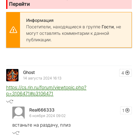
Перейти
Информация
Посетители, находящиеся в группе
Гости
, не
могут оставлять комментарии к данной
публикации.
Ghost
4
14 августа 2024 16:13
https://cs.rin.ru/forum/viewtopic.php?
p=3106471#p3106471
Real666333
1
6 ноября 2024 09:02
встаньте на раздачу, плиз