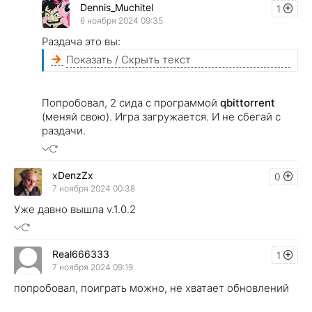
Dennis_Muchitel
1
6 ноября 2024 09:35
Раздача это вы:
Показать / Скрыть текст
Попробовал, 2 сида с программой
qbittorrent
(меняй свою). Игра загружается. И не сбегай с
раздачи.
xDenzZx
0
7 ноября 2024 00:38
Уже давно вышла v.1.0.2
Real666333
1
7 ноября 2024 09:19
попробовал, поиграть можно, не хватает обновлений