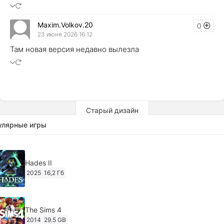
Maxim.Volkov.20
0
23 июня 2026 16:12
Там новая версия недавно вылезла
Старый дизайн
улярные игры
Hades II
2025
16,2 Гб
The Sims 4
2014
29.5 GB