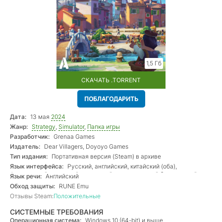
1,5 Гб
СКАЧАТЬ .TORRENT
ПОБЛАГОДАРИТЬ
Дата:
13 мая
2024
Жанр:
Strategy
,
Simulator
,
Папка игры
Разработчик:
Grenaa Games
Издатель:
Dear Villagers, Doyoyo Games
Тип издания:
Портативная версия (Steam) в архиве
Язык интерфейса:
Русский, английский, китайский (оба),
французский, немецкий, испанский, португальский бразильский,
Язык речи:
Английский
японский
Обход защиты:
RUNE Emu
Отзывы Steam:
Положительные
СИСТЕМНЫЕ ТРЕБОВАНИЯ
Операционная система:
Windows 10 (64-bit) и выше