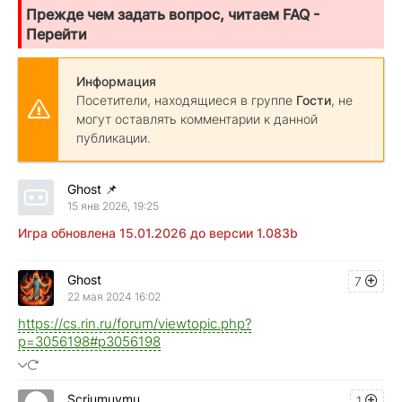
Прежде чем задать вопрос, читаем FAQ -
Перейти
Информация
Посетители, находящиеся в группе
Гости
, не
могут оставлять комментарии к данной
публикации.
Ghost
📌
15 янв 2026, 19:25
Игра обновлена 15.01.2026 до версии 1.083b
Ghost
7
22 мая 2024 16:02
https://cs.rin.ru/forum/viewtopic.php?
p=3056198#p3056198
Scriumuymu
1