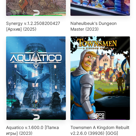
Synergy v.1.2.2508200427
Naheulbeuk's Dungeon
[Архив] (2025)
Master (2023)
Aquatico v.1.600.0 [Папка
Townsmen A Kingdom Rebuilt
игры] (2023)
v2.2.6.0 (39926) [GOG]