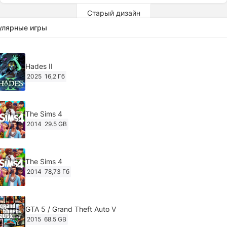
Старый дизайн
улярные игры
Hades II
2025
16,2 Гб
The Sims 4
2014
29.5 GB
The Sims 4
2014
78,73 Гб
GTA 5 / Grand Theft Auto V
2015
68.5 GB