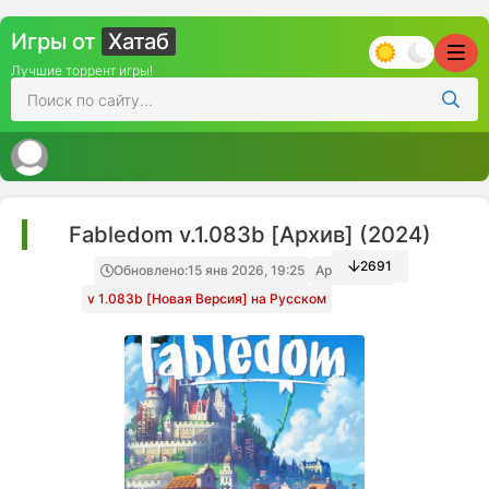
Игры от
Хатаб
Лучшие торрент игры!
Fabledom v.1.083b [Архив] (2024)
2691
Обновлено:
15 янв 2026, 19:25
Архив игры
v 1.083b [Новая Версия] на Русском