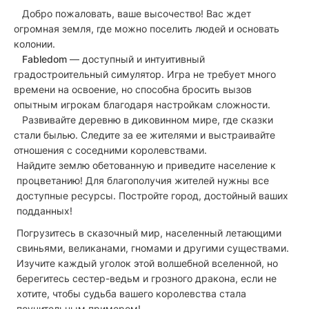
Добро пожаловать, ваше высочество! Вас ждет
огромная земля, где можно поселить людей и основать
колонии.
Fabledom
— доступный и интуитивный
градостроительный симулятор. Игра не требует много
времени на освоение, но способна бросить вызов
опытным игрокам благодаря настройкам сложности.
Развивайте деревню в диковинном мире, где сказки
стали былью. Следите за ее жителями и выстраивайте
отношения с соседними королевствами.
Найдите землю обетованную и приведите население к
процветанию! Для благополучия жителей нужны все
доступные ресурсы. Постройте город, достойный ваших
подданных!
Погрузитесь в сказочный мир, населенный летающими
свиньями, великанами, гномами и другими существами.
Изучите каждый уголок этой волшебной вселенной, но
берегитесь сестер-ведьм и грозного дракона, если не
хотите, чтобы судьба вашего королевства стала
поучительным примером!