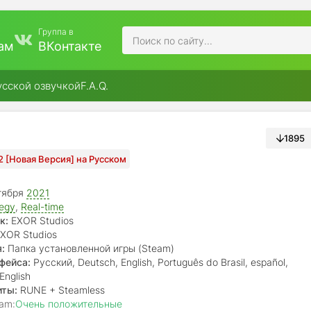
Группа в
ам
ВКонтакте
усской озвучкой
F.A.Q.
1895
42 [Новая Версия] на Русском
тября
2021
tegy
,
Real-time
к:
EXOR Studios
XOR Studios
:
Папка установленной игры (Steam)
фейса:
Русский, Deutsch, English, Português do Brasil, español,
 polski, 中文(简体), 中文(繁體), 日本語, 한국어
English
иты:
RUNE + Steamless
am:
Очень положительные