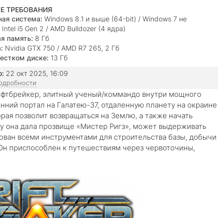
Е ТРЕБОВАНИЯ
ая система:
Windows 8.1 и выше (64-bit) / Windows 7 не
ается
Intel i5 Gen 2 / AMD Bulldozer (4 ядра)
я память:
8 Гб
:
Nvidia GTX 750 / AMD R7 265, 2 Гб
естком диске:
13 Гб
о:
22 окт 2025, 16:09
подробности
рифтбрейкер, элитный ученый/коммандо внутри мощного
нний портал на Галатею-37, отдаленную планету на окраине
орая позволит возвращаться на Землю, а также начать
у она дала прозвище «Мистер Ригз», может выдерживать
ован всеми инструментами для строительства базы, добычи
. Он приспособлен к путешествиям через червоточины,