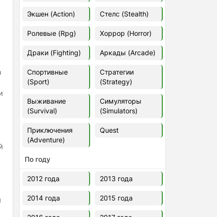
Euro Truck Simulator 2 v.1.60.1.7s
Экшен (Action)
Стелс (Stealth)
[Папка игры] (2012)
2012
37,77 Гб
Ролевые (Rpg)
Хоррор (Horror)
Драки (Fighting)
Аркады (Arcade)
Forza Horizon 5 v.688.044
[Папка игры] (2021)
а
Спортивные
Стратегии
2021
176,66 Гб
(Sport)
(Strategy)
и
Выживание
Симуляторы
V Rising
(Survival)
(Simulators)
2024
3.4 gb
Приключения
Quest
(Adventure)
й
По году
2012 года
2013 года
2014 года
2015 года
и