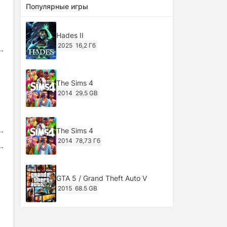
Популярные игры
Hades II
2025
16,2 Гб
The Sims 4
2014
29.5 GB
The Sims 4
2014
78,73 Гб
GTA 5 / Grand Theft Auto V
2015
68.5 GB
Ghost of Tsushima: Director's Cut