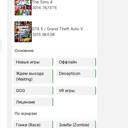
The Sims 4
2014
78,73 Гб
GTA 5 / Grand Theft Auto V
2015
68.5 GB
Основное
Ghost of Tsushima: Director's Cut
v.1053.8.1023.1614 [RePack
Новые игры
Оффлайн
Decepticon] (2024)
2024
38.5 gb
Ждем выхода
Decepticon
(Waiting)
Cyberpunk 2077
2020
49.4 GB
GOG
VR игры
Лицензии
Ghost of Tsushima: Director's Cut
v.1053.9.0623.1807 [Папка
По жанрам
игры] (2020-2024)
2020-2024
68,09 Гб
Гонки (Race)
Зомби (Zombie)