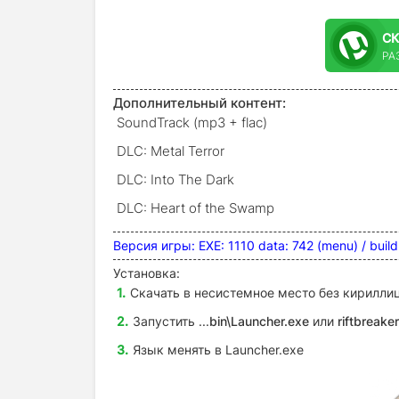
С
РА
Дополнительный контент:
SoundTrack (mp3 + flac)
DLC: Metal Terror
DLC: Into The Dark
DLC: Heart of the Swamp
Версия игры: EXE: 1110 dаta: 742 (menu) / bui
Установка:
Скачать в несистемное место без кириллиц
Запустить ...
bin\Launcher.exe
или
riftbreake
Язык менять в
Launcher.exe