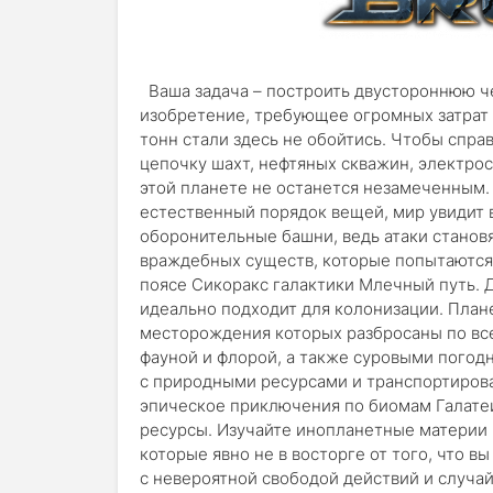
Ваша задача – построить двустороннюю ч
изобретение, требующее огромных затрат
тонн стали здесь не обойтись. Чтобы спра
цепочку шахт, нефтяных скважин, электро
этой планете не останется незамеченным. 
естественный порядок вещей, мир увидит в 
оборонительные башни, ведь атаки станов
враждебных существ, которые попытаются о
поясе Сикоракс галактики Млечный путь. 
идеально подходит для колонизации. План
месторождения которых разбросаны по все
фауной и флорой, а также суровыми погод
с природными ресурсами и транспортирова
эпическое приключения по биомам Галатеи
ресурсы. Изучайте инопланетные материи 
которые явно не в восторге от того, что в
с невероятной свободой действий и случ