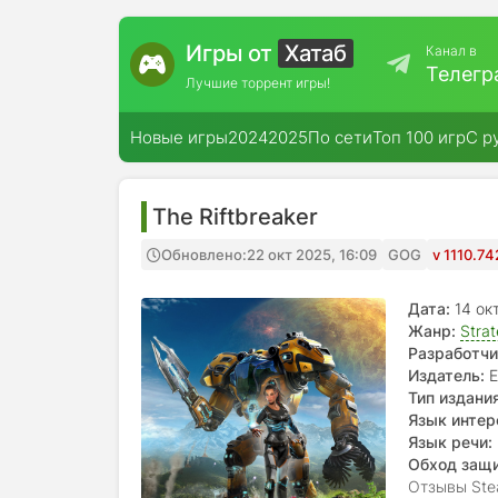
Игры от
Хатаб
Канал в
Телегр
Лучшие торрент игры!
Новые игры
2024
2025
По сети
Топ 100 игр
С р
The Riftbreaker
Обновлено:
22 окт 2025, 16:09
GOG
v 1110.7
Дата:
14 ок
Жанр:
Stra
Разработчи
Издатель:
E
Тип издания
Язык интер
français,
Язык речи:
Обход защ
Отзывы Ste