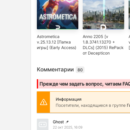
Astrometica
Anno 2205 [v
v.25.13.12 [Папка
1.8.3741.13270 +
игры] (Early Access)
DLCs] (2015) RePack
от Decepticon
Комментарии
80
Прежде чем задать вопрос, читаем FA
Информация
Посетители, находящиеся в группе
Г
Ghost
📌
22 окт 2025, 16:09