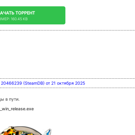
КАЧАТЬ
ТОРРЕНТ
ЗМЕР: 160.45 KB
ld 20466239 (SteamDB) от 21 октября 2025
ы в пути.
r_win_release.exe