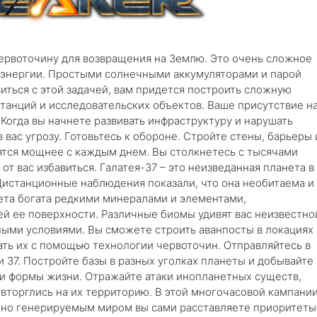
ервоточину для возвращения на Землю. Это очень сложное
 энергии. Простыми солнечными аккумуляторами и парой
виться с этой задачей, вам придется построить сложную
станций и исследовательских объектов. Ваше присутствие н
Когда вы начнете развивать инфраструктуру и нарушать
вас угрозу. Готовьтесь к обороне. Стройте стены, барьеры 
ятся мощнее с каждым днем. Вы столкнетесь с тысячами
т вас избавиться. Галатея-37 – это неизведанная планета в
Дистанционные наблюдения показали, что она необитаема и
ета богата редкими минералами и элементами,
й ее поверхности. Различные биомы удивят вас неизвестно
ными условиями. Вы сможете строить аванпосты в локациях
ть их с помощью технологии червоточин. Отправляйтесь в
 37. Постройте базы в разных уголках планеты и добывайте
и формы жизни. Отражайте атаки инопланетных существ,
ы вторглись на их территорию. В этой многочасовой кампани
айно генерируемым миром вы сами расставляете приоритеты