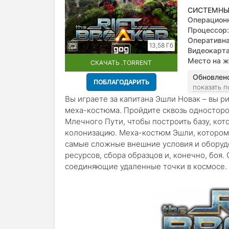
СИСТЕМНЫ
Операционн
поддержив
Процессор:
Оперативна
13,58 Гб
Видеокарта
Место на ж
СКАЧАТЬ .TORRENT
Обновлен
ПОБЛАГОДАРИТЬ
показать 
Вы играете за капитана Эшли Новак – вы 
меха-костюма. Пройдите сквозь односторо
Млечного Пути, чтобы построить базу, кот
колонизацию. Меха-костюм Эшли, котором
самые сложные внешние условия и оборуд
ресурсов, сбора образцов и, конечно, боя
соединяющие удаленные точки в космосе.