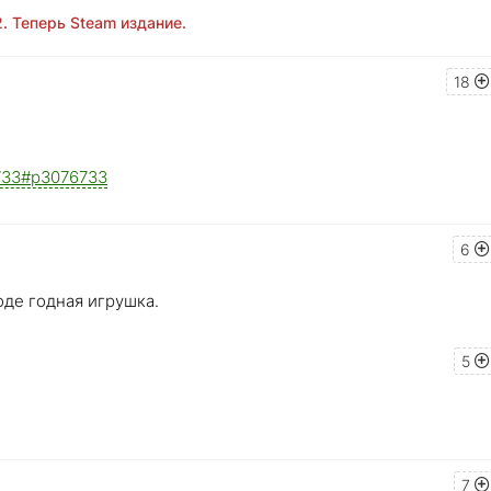
2. Теперь Steam издание.
18
76733#p3076733
6
де годная игрушка.
5
7