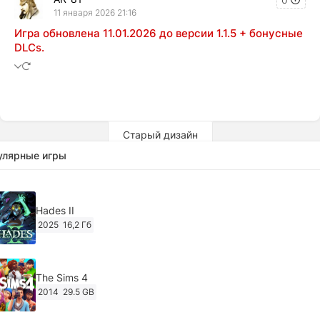
11 января 2026 21:16
Игра обновлена 11.01.2026 до версии 1.1.5 + бонусные
DLCs.
Старый дизайн
улярные игры
Hades II
2025
16,2 Гб
The Sims 4
2014
29.5 GB