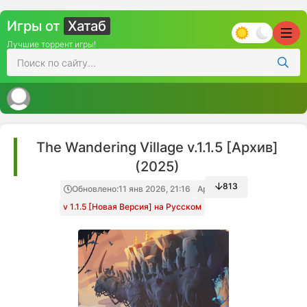
Игры от
Хатаб
Лучшие торрент игры!
The Wandering Village v.1.1.5 [Архив]
(2025)
813
Обновлено:
11 янв 2026, 21:16
Архив игры
v 1.1.5 [Новая Версия] на Русском