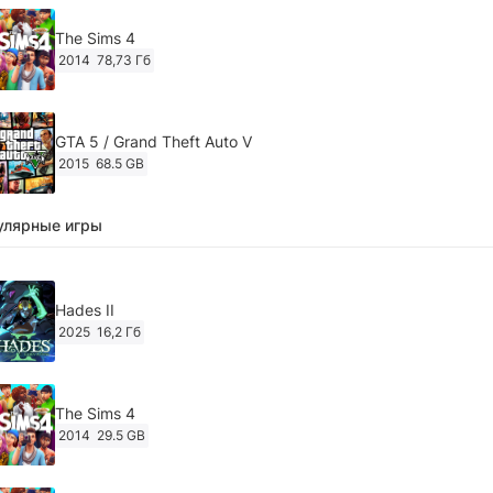
The Sims 4
2014
78,73 Гб
GTA 5 / Grand Theft Auto V
2015
68.5 GB
улярные игры
Ghost of Tsushima: Director's Cut v.1053.8.1023.1614
[RePack Decepticon] (2024)
2024
38.5 gb
Hades II
2025
16,2 Гб
Cyberpunk 2077
2020
49.4 GB
The Sims 4
2014
29.5 GB
Ghost of Tsushima: Director's Cut v.1053.9.0623.1807 [Пап
игры] (2020-2024)
2020-2024
68,09 Гб