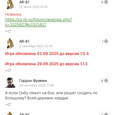
AR-81
9
22 июля 2025 01:41
Новинка.
https://cs.rin.ru/forum/viewtopic.php?
p=3325827#p3325827
AR-81
1
2 сентября 2025 22:45
Игра обновлена 02.09.2025 до версии 1.0.4
Игра обновлена 29.09.2025 до версии 1.1.3
Гордон Фримен
6
29 сентября 2025 17:09
А если Онбу ляжет на бок, или решит сходить по
большому? Всей деревне кирдык
AR-81
0