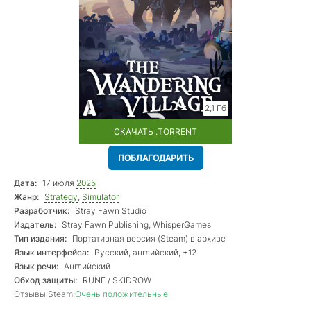
2,1 Гб
СКАЧАТЬ .TORRENT
ПОБЛАГОДАРИТЬ
Дата:
17 июля
2025
Жанр:
Strategy
,
Simulator
Разработчик:
Stray Fawn Studio
Издатель:
Stray Fawn Publishing, WhisperGames
Тип издания:
Портативная версия (Steam) в архиве
Язык интерфейса:
Русский, английский, +12
Язык речи:
Английский
Обход защиты:
RUNE / SKIDROW
Отзывы Steam:
Очень положительные