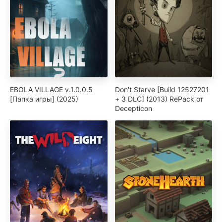
EBOLA VILLAGE v.1.0.0.5
Don't Starve [Build 12527201
[Папка игры] (2025)
+ 3 DLC] (2013) RePack от
Decepticon