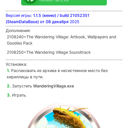
РАЗМЕР: 96.12 KB
Версия игры:
1.1.5 (меню) / build 21052351
(SteamDataBase) от 08 декабря
2025
Дополнения
:
2108240=The Wandering Village: Artbook, Wallpapers and
Goodies Pack
2108250=The Wandering Village Soundtrack
Установка:
Распаковать из архива в несистемное место без
кириллицы в пути.
Запустить
WanderingVillage
.exe
Играть.