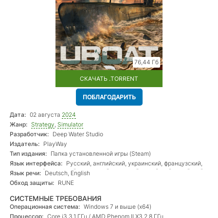
76,44 Гб
СКАЧАТЬ .TORRENT
ПОБЛАГОДАРИТЬ
Дата:
02 августа
2024
Жанр:
Strategy
,
Simulator
Разработчик:
Deep Water Studio
Издатель:
PlayWay
Тип издания:
Папка установленной игры (Steam)
Язык интерфейса:
Русский, английский, украинский, французский,
итальянский, немецкий, испанский, польский, корейский, китайский,
Язык речи:
Deutsch, English
турецкий, чешский, португальский
Обход защиты:
RUNE
СИСТЕМНЫЕ ТРЕБОВАНИЯ
Операционная система:
Windows 7 и выше (х64)
Процессор:
Core i3 3.1 ГГц / AMD Phenom II X3 2.8 ГГц