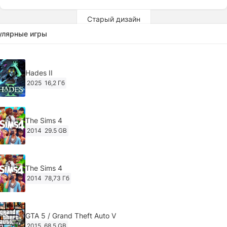
Старый дизайн
улярные игры
Hades II
2025
16,2 Гб
The Sims 4
2014
29.5 GB
The Sims 4
2014
78,73 Гб
GTA 5 / Grand Theft Auto V
2015
68.5 GB