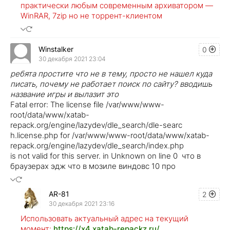
практически любым современным архиватором —
WinRAR, 7zip но не торрент-клиентом
Winstalker
0
30 декабря 2021 23:04
ребята простите что не в тему, просто не нашел куда
писать, почему не работает поиск по сайту? вводишь
название игры и вылазит это
Fatal error: The license file /var/www/www-
root/data/www/xatab-
repack.org/engine/lazydev/dle_search/dle-searc
h.license.php for /var/www/www-root/data/www/xatab-
repack.org/engine/lazydev/dle_search/index.php
is not valid for this server. in Unknown on line 0 что в
браузерах эдж что в мозиле виндовс 10 про
AR-81
2
30 декабря 2021 23:16
Использовать актуальный адрес на текущий
момент:
https://x4.xatab-repackz.ru/