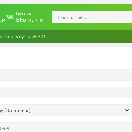
Группа в
ам
ВКонтакте
усской озвучкой
F.A.Q.