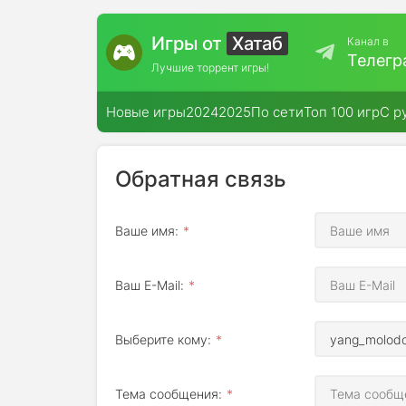
Игры от
Хатаб
Канал в
Телегр
Лучшие торрент игры!
Новые игры
2024
2025
По сети
Топ 100 игр
С р
Обратная связь
Ваше имя:
Ваш E-Mail:
Выберите кому:
Тема сообщения: