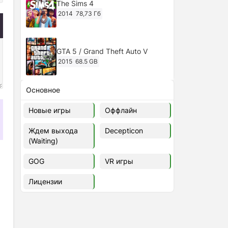
The Sims 4
2014
78,73 Гб
GTA 5 / Grand Theft Auto V
2015
68.5 GB
Основное
Ghost of Tsushima: Director's Cut
v.1053.8.1023.1614 [RePack
Новые игры
Оффлайн
Decepticon] (2024)
2024
38.5 gb
Ждем выхода
Decepticon
(Waiting)
Cyberpunk 2077
2020
49.4 GB
GOG
VR игры
Лицензии
Ghost of Tsushima: Director's Cut
v.1053.9.0623.1807 [Папка
игры] (2020-2024)
2020-2024
68,09 Гб