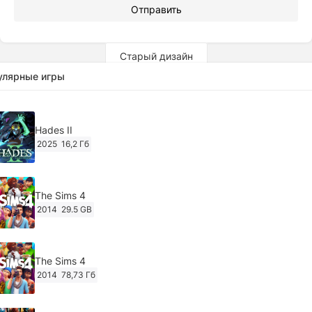
Отправить
Старый дизайн
улярные игры
Hades II
2025
16,2 Гб
The Sims 4
2014
29.5 GB
The Sims 4
2014
78,73 Гб