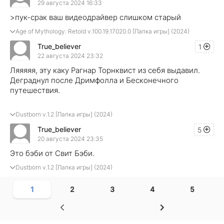
29 августа 2024 16:33
>пук-срак ваш видеодрайвер слишком старый
Age of Mythology: Retold v.100.19.17020.0 [Папка игры] (2024)
True_believer
1
22 августа 2024 23:32
Ляяяяя, эту каку Рагнар Торнквист из себя выдавил.
Деграднул после Дримфолла и Бесконечного
путешествия.
Dustborn v.1.2 [Папка игры] (2024)
True_believer
5
20 августа 2024 23:35
Это бэби от Свит Бэби.
Dustborn v.1.2 [Папка игры] (2024)
1
2
3
4
5