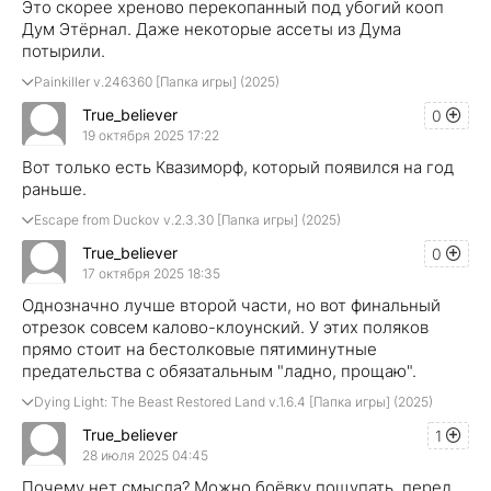
Это скорее хреново перекопанный под убогий кооп
Дум Этёрнал. Даже некоторые ассеты из Дума
потырили.
Painkiller v.246360 [Папка игры] (2025)
True_believer
0
19 октября 2025 17:22
Вот только есть Квазиморф, который появился на год
раньше.
Escape from Duckov v.2.3.30 [Папка игры] (2025)
True_believer
0
17 октября 2025 18:35
Однозначно лучше второй части, но вот финальный
отрезок совсем калово-клоунский. У этих поляков
прямо стоит на бестолковые пятиминутные
предательства с обязатальным "ладно, прощаю".
Dying Light: The Beast Restored Land v.1.6.4 [Папка игры] (2025)
True_believer
1
28 июля 2025 04:45
Почему нет смысла? Можно боёвку пощупать, перед