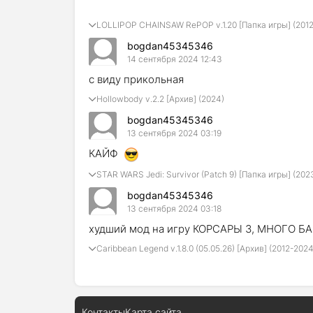
LOLLIPOP CHAINSAW RePOP v.1.20 [Папка игры] (201
bogdan45345346
14 сентября 2024 12:43
с виду прикольная
Hollowbody v.2.2 [Архив] (2024)
bogdan45345346
13 сентября 2024 03:19
КАЙФ
STAR WARS Jedi: Survivor (Patch 9) [Папка игры] (202
bogdan45345346
13 сентября 2024 03:18
худший мод на игру КОРСАРЫ 3, МНОГО 
Caribbean Legend v.1.8.0 (05.05.26) [Архив] (2012-2024
Контакты
Карта сайта