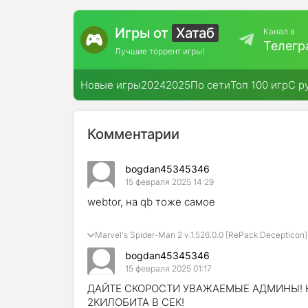
Игры от
Хатаб
Канал в
Телегр
Лучшие торрент игры!
Новые игры
2024
2025
По сети
Топ 100 игр
С р
Комментарии
bogdan45345346
15 февраля 2025 14:29
webtor, на qb тоже самое
Marvel's Spider-Man 2 v.1.526.0.0 [RePack Decepticon]
bogdan45345346
15 февраля 2025 01:17
ДАЙТЕ СКОРОСТИ УВАЖАЕМЫЕ АДМИНЫ! Н
2КИЛОБИТА В СЕК!