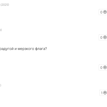
 (2025)
0
3)
0
радугой и мерзкого флага?
0
)
1