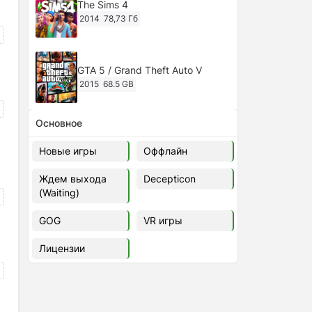
The Sims 4
2014
78,73 Гб
GTA 5 / Grand Theft Auto V
2015
68.5 GB
Основное
Ghost of Tsushima: Director's Cut
v.1053.8.1023.1614 [RePack
Новые игры
Оффлайн
Decepticon] (2024)
2024
38.5 gb
Ждем выхода
Decepticon
(Waiting)
Cyberpunk 2077
2020
49.4 GB
GOG
VR игры
Лицензии
Ghost of Tsushima: Director's Cut
v.1053.9.0623.1807 [Папка
игры] (2020-2024)
2020-2024
68,09 Гб