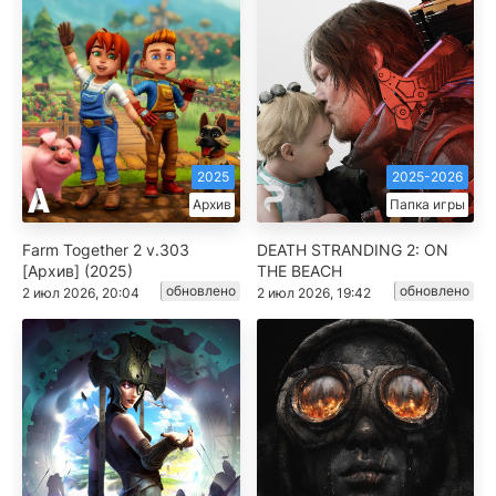
2025
2025-2026
Архив
Папка игры
Farm Together 2 v.303
DEATH STRANDING 2: ON
[Архив] (2025)
THE BEACH
обновлено
обновлено
2 июл 2026, 20:04
2 июл 2026, 19:42