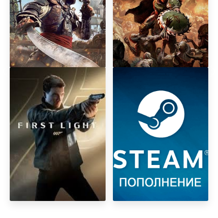
Assаssin's Creed Black Flag
DOOM: The Dark Ages
Resynced
Premium Edition + DLC
Revelations
007 First Light
АВТОМАТИЧЕСКОЕ
ПОПОЛНЕНИЕ БАЛАНСА
STEAM STEAM РФ-КЗ-UA-
СНГ