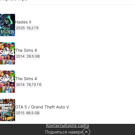
Hades II
2025
16,2 Гб
The Sims 4
2014
29.5 GB
The Sims 4
2014
78,73 Гб
GTA 5 / Grand Theft Auto V
2015
68.5 GB
Контакты
Карта сайта
Подняться наверх
Ghost of Tsushima: Director's Cut v.1053.8.1023.1614