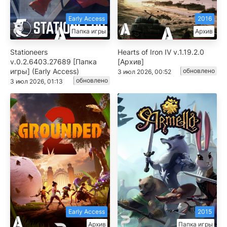
Early Access
2016
Папка игры
Архив
Stationeers
Hearts of Iron IV v.1.19.2.0
v.0.2.6403.27689 [Папка
[Архив]
игры] (Early Access)
обновлено
3 июл 2026, 00:52
обновлено
3 июл 2026, 01:13
Early Access
2015
Архив
Папка игры