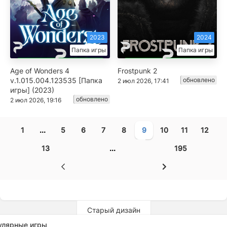
2023
2024
Папка игры
Папка игры
Age of Wonders 4
Frostpunk 2
v.1.015.004.123535 [Папка
обновлено
2 июл 2026, 17:41
игры] (2023)
обновлено
2 июл 2026, 19:16
1
...
5
6
7
8
9
10
11
12
13
...
195
Старый дизайн
улярные игры