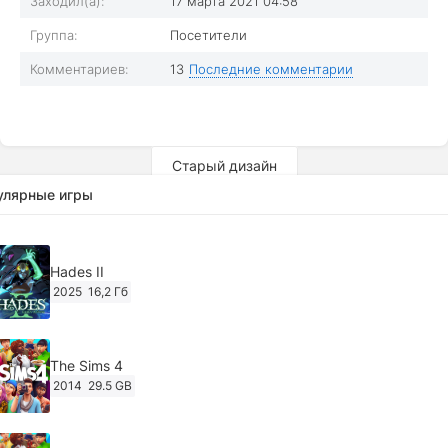
Заходил(а):
17 марта 2021 04:58
Группа:
Посетители
Комментариев:
13
Последние комментарии
Старый дизайн
улярные игры
Hades II
2025
16,2 Гб
The Sims 4
2014
29.5 GB