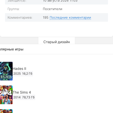
Заходил(а):
10 августа 2026 11:03
Группа:
Посетители
Комментариев:
195
Последние комментарии
Старый дизайн
улярные игры
Hades II
2025
16,2 Гб
The Sims 4
2014
78,73 Гб