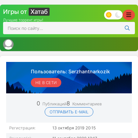
Игры от
Хатаб
Лучшие торрент игры!
Пользователь:
Serzhantnarkozik
НЕ В СЕТИ
0
8
Публикаций
Комментариев
ОТПРАВИТЬ E-MAIL
Регистрация:
13 октября 2019 20:15