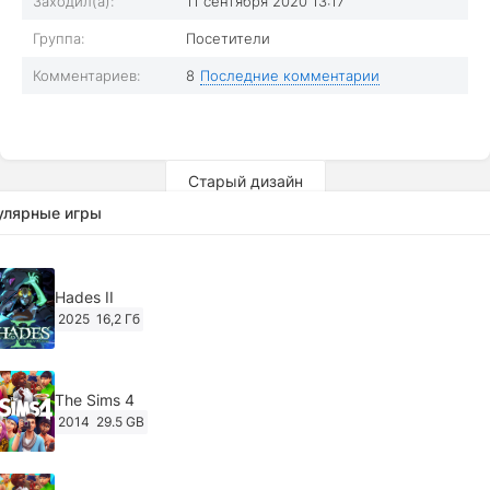
Заходил(а):
11 сентября 2020 13:17
Группа:
Посетители
Комментариев:
8
Последние комментарии
Старый дизайн
улярные игры
Hades II
2025
16,2 Гб
The Sims 4
2014
29.5 GB