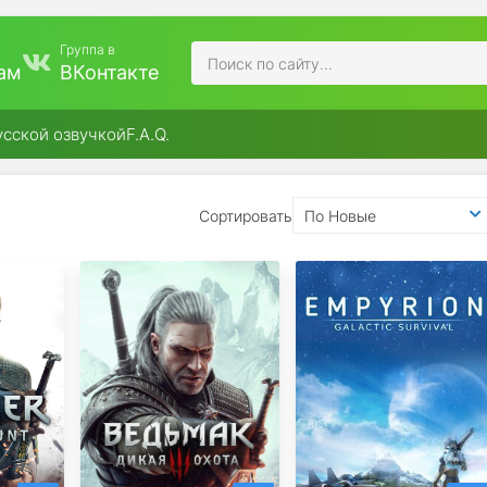
Группа в
ам
ВКонтакте
усской озвучкой
F.A.Q.
Сортировать
По Новые