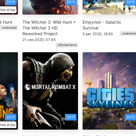
2015
2015
2015
пка игры
d Hunt
The Witcher 3: Wild Hunt +
Empyrion - Galactic
новинка
The Witcher 3 HD
Survival
Reworked Project
новинк
5 авг 2020, 18:50
21 сен 2020, 07:45
обновлено
2015
2015
2015
пка игры