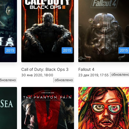
2015
2015
2015
Call of Duty: Black Ops 3
Fallout 4
обновлен
30 янв 2020, 18:00
23 дек 2019, 17:55
бновлено
обновлено