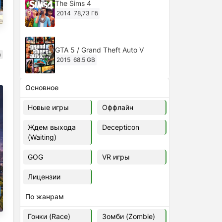
The Sims 4
2014
78,73 Гб
GTA 5 / Grand Theft Auto V
а
2015
68.5 GB
Основное
Ghost of Tsushima: Director's Cut
v.1053.8.1023.1614 [RePack
Новые игры
Оффлайн
Decepticon] (2024)
2024
38.5 gb
Ждем выхода
Decepticon
(Waiting)
Cyberpunk 2077
2020
49.4 GB
GOG
VR игры
Лицензии
Ghost of Tsushima: Director's Cut
v.1053.9.0623.1807 [Папка
По жанрам
игры] (2020-2024)
2020-2024
68,09 Гб
Гонки (Race)
Зомби (Zombie)