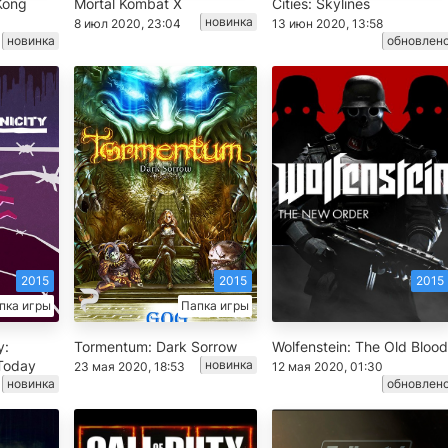
Kong
Mortal Kombat X
Cities: Skylines
новинка
8 июл 2020, 23:04
13 июн 2020, 13:58
новинка
обновлен
2015
2015
2015
пка игры
Папка игры
y:
Tormentum: Dark Sorrow
Wolfenstein: The Old Blood
Today
новинка
23 мая 2020, 18:53
12 мая 2020, 01:30
новинка
обновлен