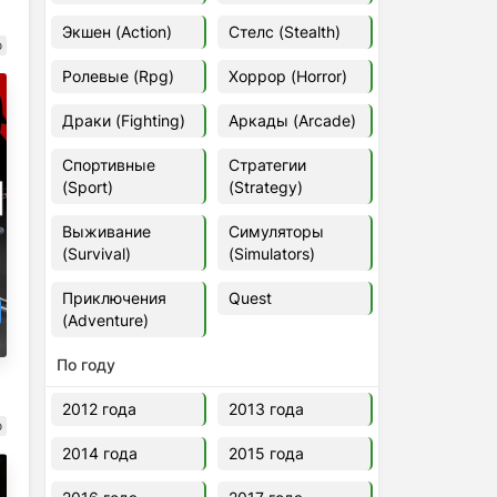
Euro Truck Simulator 2 v.1.60.1.7s
Экшен (Action)
Стелс (Stealth)
[Папка игры] (2012)
о
2012
37,77 Гб
Ролевые (Rpg)
Хоррор (Horror)
Драки (Fighting)
Аркады (Arcade)
Forza Horizon 5 v.688.044
[Папка игры] (2021)
Спортивные
Стратегии
2021
176,66 Гб
(Sport)
(Strategy)
Выживание
Симуляторы
V Rising
(Survival)
(Simulators)
2024
3.4 gb
Приключения
Quest
(Adventure)
По году
2012 года
2013 года
о
2014 года
2015 года