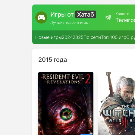
Игры от
Хатаб
Канал в
Телегр
Лучшие торрент игры!
Новые игры
2024
2025
По сети
Топ 100 игр
С р
2015 года