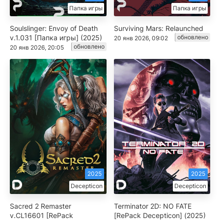
Папка игры
Папка игры
Soulslinger: Envoy of Death
Surviving Mars: Relaunched
v.1.031 [Папка игры] (2025)
обновлено
20 янв 2026, 09:02
обновлено
20 янв 2026, 20:05
2025
2025
Decepticon
Decepticon
Sacred 2 Remaster
Terminator 2D: NO FATE
v.CL16601 [RePack
[RePack Decepticon] (2025)