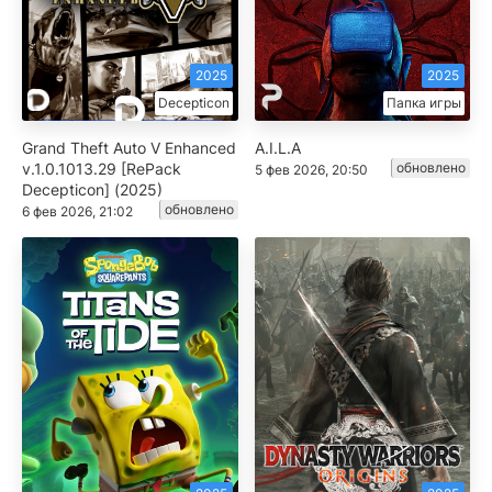
2025
2025
Decepticon
Папка игры
Grand Theft Auto V Enhanced
A.I.L.A
v.1.0.1013.29 [RePack
обновлено
5 фев 2026, 20:50
Decepticon] (2025)
обновлено
6 фев 2026, 21:02