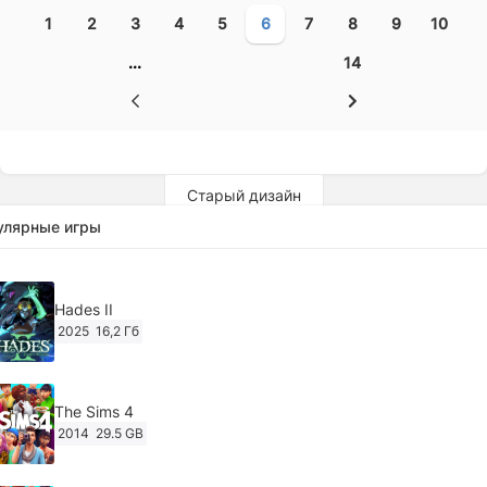
1
2
3
4
5
6
7
8
9
10
...
14
Старый дизайн
улярные игры
Hades II
2025
16,2 Гб
The Sims 4
2014
29.5 GB