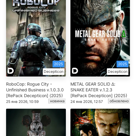
2025
2025
Decepticon
Decepticon
RoboCop: Rogue City -
METAL GEAR SOLID Δ:
Unfinished Business v.1.0.3.0
SNAKE EATER v.1.2.3
[RePack Decepticon] (2025)
[RePack Decepticon] (2025)
новинка
обновлено
25 янв 2026, 10:59
24 янв 2026, 12:57