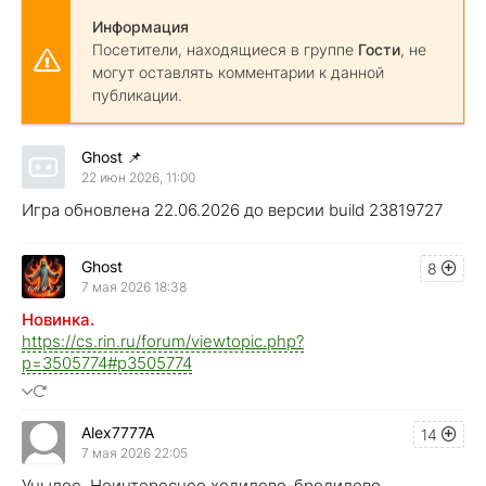
Информация
Посетители, находящиеся в группе
Гости
, не
могут оставлять комментарии к данной
публикации.
Ghost
📌
22 июн 2026, 11:00
Игра обновлена 22.06.2026 до версии build 23819727
Ghost
8
7 мая 2026 18:38
Новинка.
https://cs.rin.ru/forum/viewtopic.php?
p=3505774#p3505774
Alex7777A
14
7 мая 2026 22:05
Унылое. Неинтересное ходилово-бродилово.