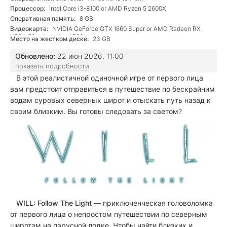
Процессор:
Intel Core i3-8100 or AMD Ryzen 5 2600X
Оперативная память:
8 GB
Видеокарта:
NVIDIA GeForce GTX 1660 Super or AMD Radeon RX
VEGA 56 or Intel Arc A750
Место на жестком диске:
23 GB
Обновлено:
22 июн 2026, 11:00
показать подробности
В этой реалистичной одиночной игре от первого лица
вам предстоит отправиться в путешествие по бескрайним
водам суровых северных широт и отыскать путь назад к
своим близким. Вы готовы следовать за светом?
WILL: Follow The Light
— приключенческая головоломка
от первого лица о непростом путешествии по северным
широтам на парусной лодке. Чтобы найти близких и