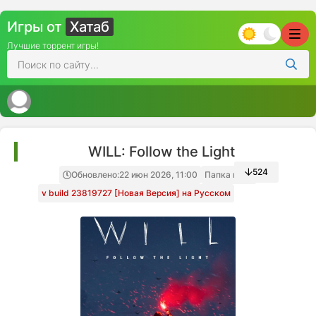
Игры от
Хатаб
Лучшие торрент игры!
WILL: Follow the Light
524
Обновлено:
22 июн 2026, 11:00
Папка игры
v build 23819727 [Новая Версия] на Русском