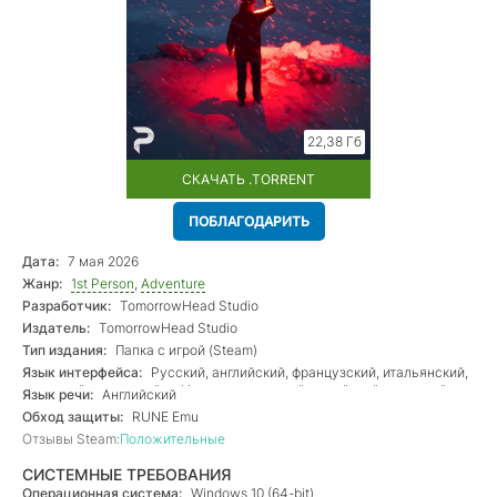
22,38 Гб
СКАЧАТЬ .TORRENT
ПОБЛАГОДАРИТЬ
Дата:
7 мая 2026
Жанр:
1st Person
,
Adventure
Разработчик:
TomorrowHead Studio
Издатель:
TomorrowHead Studio
Тип издания:
Папка с игрой (Steam)
Язык интерфейса:
Русский, английский, французский, итальянский,
немецкий, испанский — Испания, японский, корейский, польский,
Язык речи:
Английский
португальский — Бразилия, китайский (упр.), китайский (трад.),
Обход защиты:
RUNE Emu
турецкий
Отзывы Steam:
Положительные
СИСТЕМНЫЕ ТРЕБОВАНИЯ
Операционная система:
Windows 10 (64-bit)