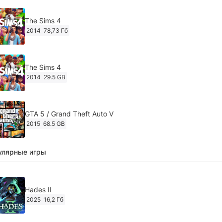
The Sims 4
2014
78,73 Гб
The Sims 4
2014
29.5 GB
GTA 5 / Grand Theft Auto V
2015
68.5 GB
улярные игры
Ghost of Tsushima: Director's Cut v.1053.8.1023.1614
[RePack Decepticon] (2024)
2024
38.5 gb
Hades II
2025
16,2 Гб
Cyberpunk 2077
2020
49.4 GB