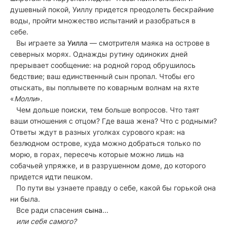
душевный покой, Уиллу придется преодолеть бескрайние
воды, пройти множество испытаний и разобраться в
себе.
Вы играете за
Уилла
— смотрителя маяка на острове в
северных морях. Однажды рутину одиноких дней
прерывает сообщение: на родной город обрушилось
бедствие; ваш единственный сын пропал. Чтобы его
отыскать, вы поплывете по коварным волнам на яхте
«
Молли
».
Чем дольше поиски, тем больше вопросов. Что таят
ваши отношения с отцом? Где ваша жена? Что с родными?
Ответы ждут в разных уголках сурового края: на
безлюдном острове, куда можно добраться только по
морю, в горах, пересечь которые можно лишь на
собачьей упряжке, и в разрушенном доме, до которого
придется идти пешком.
По пути вы узнаете правду о себе, какой бы горькой она
ни была.
Все ради спасения
сына
...
или себя самого?