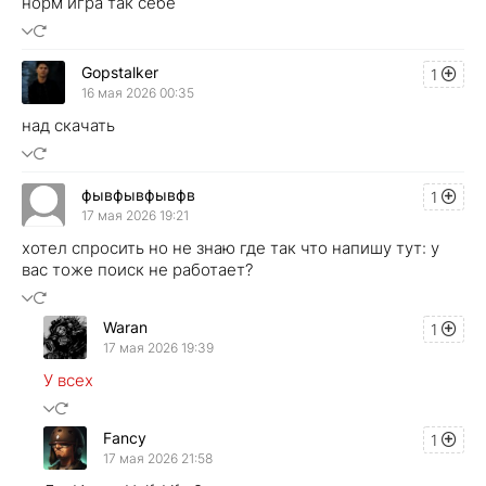
норм игра так себе
Gopstalker
1
16 мая 2026 00:35
над скачать
фывфывфывфв
1
17 мая 2026 19:21
хотел спросить но не знаю где так что напишу тут: у
вас тоже поиск не работает?
Waran
1
17 мая 2026 19:39
У всех
Fancy
1
17 мая 2026 21:58