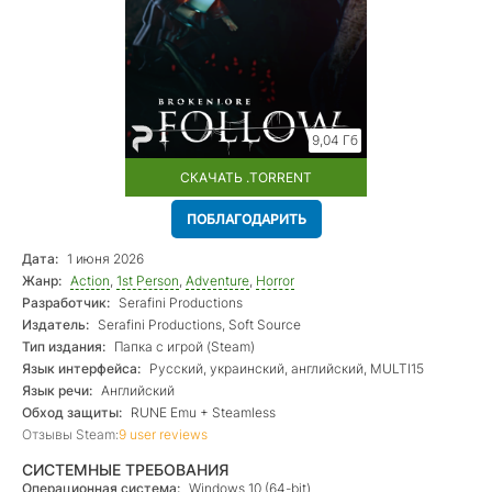
9,04 Гб
СКАЧАТЬ .TORRENT
ПОБЛАГОДАРИТЬ
Дата:
1 июня 2026
Жанр:
Action
,
1st Person
,
Adventure
,
Horror
Разработчик:
Serafini Productions
Издатель:
Serafini Productions, Soft Source
Тип издания:
Папка с игрой (Steam)
Язык интерфейса:
Русский, украинский, английский, MULTI15
Язык речи:
Английский
Обход защиты:
RUNE Emu + Steamless
Отзывы Steam:
9 user reviews
СИСТЕМНЫЕ ТРЕБОВАНИЯ
Операционная система:
Windows 10 (64-bit)