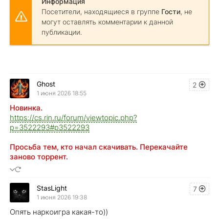
Информация
Посетители, находящиеся в группе
Гости
, не
могут оставлять комментарии к данной
публикации.
Ghost
2
1 июня 2026 18:55
Новинка.
https://cs.rin.ru/forum/viewtopic.php?
p=3522293#p3522293
Просьба тем, кто начал скачивать. Перекачайте
заново торрент.
StasLight
7
1 июня 2026 19:38
Опять наркоигра какая-то))