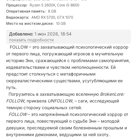
Процессор:
Ryzen 5 2600X, Core i5-8600
Оперативная память:
8 GB
Видеокарта:
AMD RX 5700, GTX 1070
Место на жестком диске:
10 GB
Добавлено:
1 июн 2026, 18:54
показать подробности
FOLLOW – это захватывающий психологический хоррор
от первого лица, погружающий игроков в мучительную
историю Энн, сражающейся с проблемами самопринятия,
издевательствами и чувством неполноценности. Ей
предстоит столкнуться с метафоричными
сюрреалистическими существами, усугубляющими ее
путь.
Погрузитесь в захватывающую вселенную
BrokenLore:
FOLLOW
, приквела
UNFOLLOW
, – саги, исследующей
темную сторону социальных сетей.
FOLLOW
– это напряжённый психологический хоррор от
первого лица, повествующий о судьбе Энн – молодой
девушки, преследуемой своим болезненным прошлым и
внутренними демонами, ведущими за ней охоту.