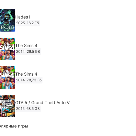
Hades II
2025
16,2 Гб
The Sims 4
2014
29.5 GB
The Sims 4
2014
78,73 Гб
GTA 5 / Grand Theft Auto V
2015
68.5 GB
улярные игры
Ghost of Tsushima: Director's Cut v.1053.8.1023.1614
[RePack Decepticon] (2024)