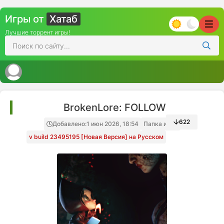
Игры от
Хатаб
Лучшие торрент игры!
BrokenLore: FOLLOW
622
Добавлено:
1 июн 2026, 18:54
Папка игры
v build 23495195 [Новая Версия] на Русском