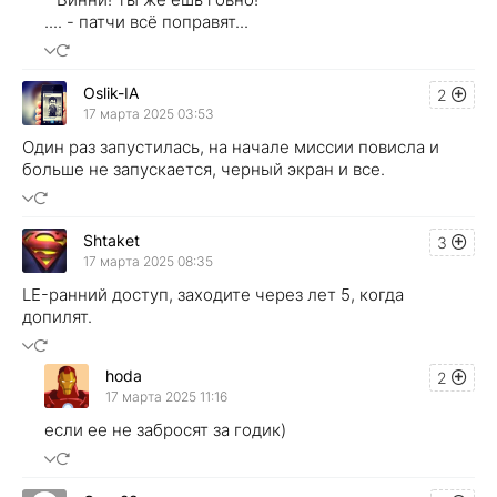
.... - патчи всё поправят...
Oslik-IA
2
17 марта 2025 03:53
Один раз запустилась, на начале миссии повисла и
больше не запускается, черный экран и все.
Shtaket
3
17 марта 2025 08:35
LE-ранний доступ, заходите через лет 5, когда
допилят.
hoda
2
17 марта 2025 11:16
если ее не забросят за годик)