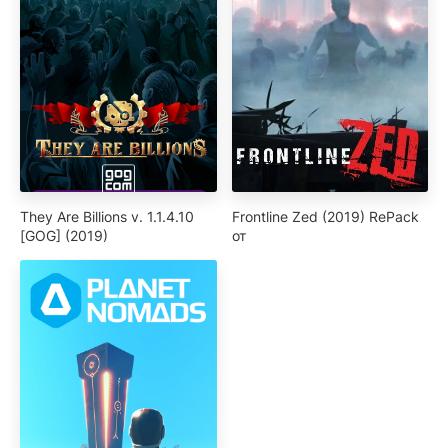
They Are Billions v. 1.1.4.10
Frontline Zed (2019) RePack
[GOG] (2019)
от