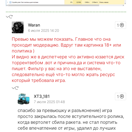
Waran
1
6 июля 2025 14:20
Превью мы можем показать. Главное что она
проходит модерацию. Вдруг там картинка 18+ или
политика )
И видно же в диспетчере что активно юзается диск
торрентвебом .вот и причина.да и система что-то
пишет. Фильтр у вас на это не выставлен,
следовательно ещё что-то могло жрать ресурс
который требовала игра.
XT3_181
1
7 июля 2025 01:48
спасибо за превьюшку и разъяснение) игра
просто закрылась после вступительного ролика,
когда вертолет сбила ракета. не стал портить
себе впечатление от игры, удалил до лучших