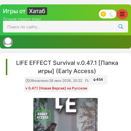
Игры от
Хатаб
Лучшие торрент игры!
LIFE EFFECT Survival v.0.47.1 [Папка
игры] (Early Access)
454
Обновлено:
28 июн 2026, 20:22
Папка игры
v 0.47.1 [Новая Версия] на Русском