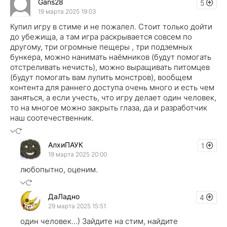
Gans28
5
19 марта 2025 19:03
Купил игру в стиме и не пожалел. Стоит только дойти
до убежища, а там игра раскрывается совсем по
другому, три огромные пещеры , три подземных
бункера, можно нанимать наёмников (будут помогать
отстреливать нечисть), можно выращивать питомцев
(будут помогать вам лупить монстров), вообщем
контента для раннего доступа очень много и есть чем
заняться, а если учесть, что игру делает один человек,
то на многое можно закрыть глаза, да и разработчик
наш соотечественник.
АлхиПАУК
1
19 марта 2025 20:00
любопытно, оценим.
ДаЛадно
4
29 марта 2025 15:51
один человек...) Зайдите на стим, найдите