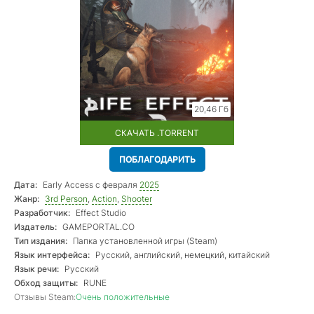
20,46 Гб
СКАЧАТЬ .TORRENT
ПОБЛАГОДАРИТЬ
Дата:
Early Access с февраля
2025
Жанр:
3rd Person
,
Action
,
Shooter
Разработчик:
Effect Studio
Издатель:
GAMEPORTAL.CO
Тип издания:
Папка установленной игры (Steam)
Язык интерфейса:
Русский, английский, немецкий, китайский
Язык речи:
Русский
Обход защиты:
RUNE
Отзывы Steam:
Очень положительные