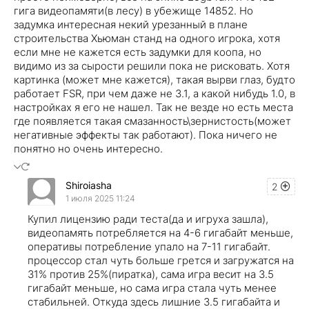
гига видеопамяти(в лесу) в убежище 14852. Но
задумка интересная некий урезанный в плане
строительства Хьюман станд на одного игрока, хотя
если мне не кажется есть задумки для коопа, но
видимо из за сырости решили пока не рисковать. Хотя
картинка (может мне кажется), такая вырви глаз, будто
работает FSR, при чем даже не 3.1, а какой нибудь 1.0, в
настройках я его не нашел. Так не везде но есть места
где появляется такая смазанность\зернистость(может
негативные эффекты так работают). Пока ничего не
понятно но очень интересно.
Shiroiasha
2
1 июля 2025 11:24
Купил лицензию ради теста(да и игруха зашла),
видеопамять потребляется на 4-6 гигабайт меньше,
оперативы потребление упало на 7-11 гигабайт.
процессор стал чуть больше грется и загружатся на
31% против 25%(пиратка), сама игра весит на 3.5
гигабайт меньше, но сама игра стала чуть менее
стабильней. Откуда здесь лишние 3.5 гигабайта и