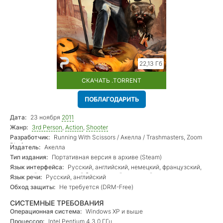
22,13 Гб
СКАЧАТЬ .TORRENT
ПОБЛАГОДАРИТЬ
Дата:
23 ноября
2011
Жанр:
3rd Person
,
Action
,
Shooter
Разработчик:
Running With Scissors / Акелла / Trashmasters, Zoom
Platform
Издатель:
Акелла
Тип издания:
Портативная версия в архиве (Steam)
Язык интерфейса:
Русский, английский, немецкий, французский,
польский, португальский бразильский, японский
Язык речи:
Русский, английский
Обход защиты:
Не требуется (DRM-Free)
СИСТЕМНЫЕ ТРЕБОВАНИЯ
Операционная система:
Windows XP и выше
Процессор:
Intel Pentium 4 3.0 ГГц