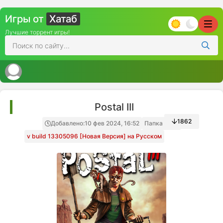
Игры от
Хатаб
Лучшие торрент игры!
Postal III
1862
Добавлено:
10 фев 2024, 16:52
Папка игры
v build 13305096 [Новая Версия] на Русском