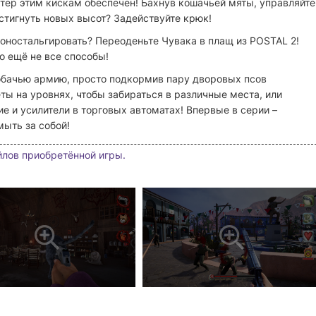
ктер этим кискам обеспечен! Бахнув кошачьей мяты, управляйте
стигнуть новых высот? Задействуйте крюк!
поностальгировать? Переоденьте Чувака в плащ из POSTAL 2!
 ещё не все способы!
обачью армию, просто подкормив пару дворовых псов
ы на уровнях, чтобы забираться в различные места, или
е и усилители в торговых автоматах! Впервые в серии –
мыть за собой!
йлов приобретённой игры.