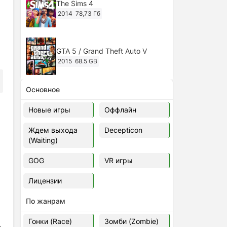
The Sims 4
2014
78,73 Гб
GTA 5 / Grand Theft Auto V
2015
68.5 GB
Основное
Ghost of Tsushima: Director's Cut
v.1053.8.1023.1614 [RePack
Новые игры
Оффлайн
Decepticon] (2024)
2024
38.5 gb
Ждем выхода
Decepticon
(Waiting)
Cyberpunk 2077
2020
49.4 GB
GOG
VR игры
Лицензии
Ghost of Tsushima: Director's Cut
v.1053.9.0623.1807 [Папка
По жанрам
игры] (2020-2024)
2020-2024
68,09 Гб
Гонки (Race)
Зомби (Zombie)
е