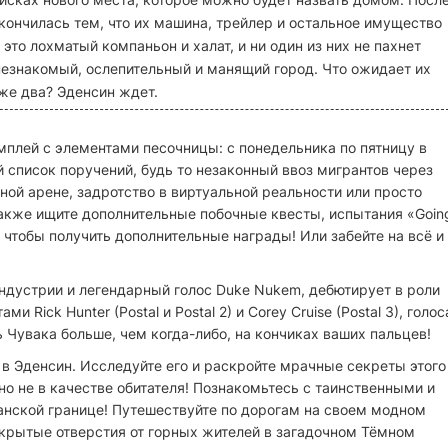
акончилась тем, что их машина, трейлер и остальное имущество
это лохматый компаньон и халат, и ни один из них не пахнет
 незнакомый, ослепительный и манящий город. Что ожидает их
же два? Эденсин ждет.
плей с элементами песочницы: с понедельника по пятницу в
список поручений, будь то незаконный ввоз мигрантов через
вной арене, задротство в виртуальной реальности или просто
Также ищите дополнительные побочные квесты, испытания «Goin
чтобы получить дополнительные награды! Или забейте на всё и
 индустрии и легендарный голос Duke Nukem, дебютирует в роли
Rick Hunter (Postal и Postal 2) и Corey Cruise (Postal 3), голос
 Чувака больше, чем когда-либо, на кончиках ваших пальцев!
в Эденсин. Исследуйте его и раскройте мрачные секреты этого
но не в качестве обитателя! Познакомьтесь с таинственными и
ской границе! Путешествуйте по дорогам на своем модном
крытые отверстия от горных жителей в загадочном Тёмном