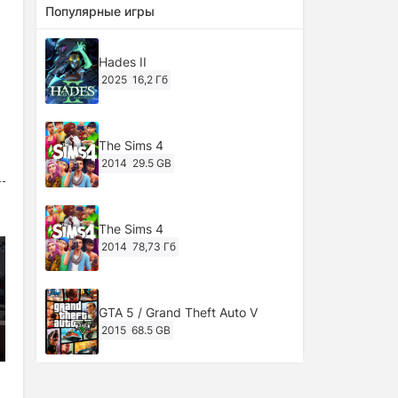
Популярные игры
Hades II
2025
16,2 Гб
The Sims 4
2014
29.5 GB
The Sims 4
2014
78,73 Гб
GTA 5 / Grand Theft Auto V
2015
68.5 GB
Ghost of Tsushima: Director's Cut