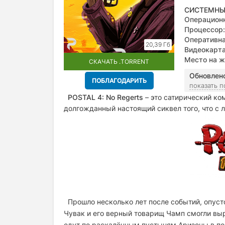
СИСТЕМНЫ
Операционн
Процессор:
Оперативна
20,39 Гб
Видеокарта
Место на ж
СКАЧАТЬ .TORRENT
Обновлен
ПОБЛАГОДАРИТЬ
показать 
POSTAL 4: No Regerts
– это сатирический ко
долгожданный настоящий сиквел того, что с 
Прошло несколько лет после событий, опуст
Чувак и его верный товарищ Чамп смогли вы
едут по раскалённым пустыням Аризоны в пои