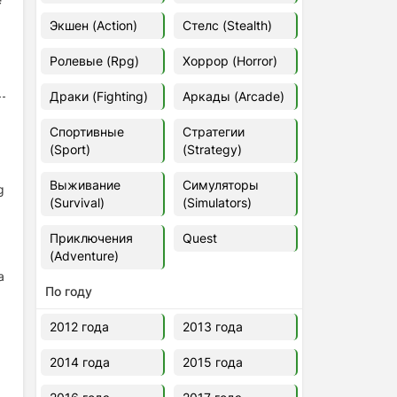
Euro Truck Simulator 2 v.1.60.1.7s
Экшен (Action)
Стелс (Stealth)
[Папка игры] (2012)
2012
37,77 Гб
Ролевые (Rpg)
Хоррор (Horror)
Драки (Fighting)
Аркады (Arcade)
Forza Horizon 5 v.688.044
[Папка игры] (2021)
Спортивные
Стратегии
2021
176,66 Гб
(Sport)
(Strategy)
Выживание
Симуляторы
g
V Rising
(Survival)
(Simulators)
2024
3.4 gb
Приключения
Quest
(Adventure)
а
По году
2012 года
2013 года
2014 года
2015 года