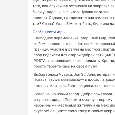
того, как случайная остановка на заправке з
были украдены, всё, что у Чувака осталось — 
приятно. Однако, на горизонте они замечают
там? Слава? Удача? Может быть, биде или да
Особенности игры:
Свободное перемещение, открытый мир, гейм
любом порядке выполняйте свой ежедневный 
границу, участие в ралли на местной спорти
сбор подписей для старой доброй петиции! 
POSTAL» и коллекционные предметы Кротчи, 
просто творите хаос на своем пути!
Выбор голоса Чувака. Jon St. John, ветеран
Чувака! Также возвращаются любимые фанатами 
которых можно выбрать опционально, теперь
Совершенно новый город. Добро пожаловать 
игорного города! Посетите местную тюрьму, 
необычными местными жителями на мексикан
скутере! Защитите свою кожу и любые непри