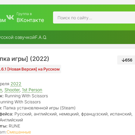
Группа в
ам
ВКонтакте
усской озвучкой
F.A.Q.
апка игры] (2022)
656
1.6.1 [Новая Версия] на Русском
преля
2022
on
,
Shooter
,
1st Person
к:
Running With Scissors
unning With Scissors
:
Папка установленной игры (Steam)
фейса:
Русский, английский, немецкий, французский, испанский,
, польский, японский, китайский
Английский
иты:
RUNE
am:
Смешанные