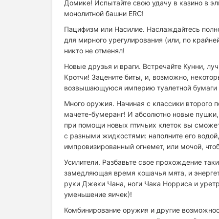
Домике! Испытайте свою удачу в казино в э
монолитной башни ERC!
Пацифизм или Насилие. Наслаждайтесь полно
для мирного урегулирования (или, по крайне
никто не отменял!
Новые друзья и враги. Встречайте Кунни, лу
Кротчи! Зацените биты, и, возможно, некото
возвышающуюся империю туалетной бумаги 
Много оружия. Начиная с классики второго п
мачете-бумеранг! И абсолютно новые пушки,
при помощи новых птичьих клеток вы сможете
с разными жидкостями: наполните его водой,
импровизированный огнемет, или мочой, что
Усилители. Разбавьте свое прохождение так
замедляющая время кошачья мята, и энергети
руки Джеки Чана, ноги Чака Норриса и уретр
уменьшение яичек)!
Комбинирование оружия и другие возможнос