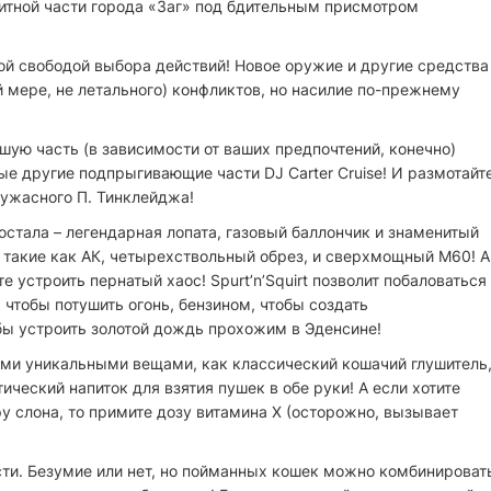
литной части города «Заг» под бдительным присмотром
й свободой выбора действий! Новое оружие и другие средства
й мере, не летального) конфликтов, но насилие по-прежнему
чшую часть (в зависимости от ваших предпочтений, конечно)
рые другие подпрыгивающие части DJ Carter Cruise! И размотайт
ужасного П. Тинклейджа!
остала – легендарная лопата, газовый баллончик и знаменитый
 такие как АК, четырехствольный обрез, и сверхмощный M60! А
 устроить пернатый хаос! Spurt’n’Squirt позволит побаловаться
 чтобы потушить огонь, бензином, чтобы создать
бы устроить золотой дождь прохожим в Эденсине!
ими уникальными вещами, как классический кошачий глушитель
ческий напиток для взятия пушек в обе руки! А если хотите
у слона, то примите дозу витамина X (осторожно, вызывает
ти. Безумие или нет, но пойманных кошек можно комбинироват