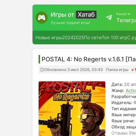
Игры от
Хатаб
Канал в
Телегр
Лучшие торрент игры!
Новые игры
2024
2025
По сети
Топ 100 игр
С р
POSTAL 4: No Regerts v.1.6.1 [П
Обновлено:
3 июл 2026, 03:45
Папка игры
v 
Дата:
20 а
Жанр:
Acti
Разработчи
Издатель:
R
Тип издания
Язык интер
итальянский
Язык речи:
Обход защ
Отзывы Ste