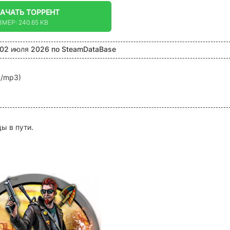
КАЧАТЬ
ТОРРЕНТ
ЗМЕР: 240.65 KB
 02
июля
2026
по
SteamDataBase
c/mp3)
ы в пути.