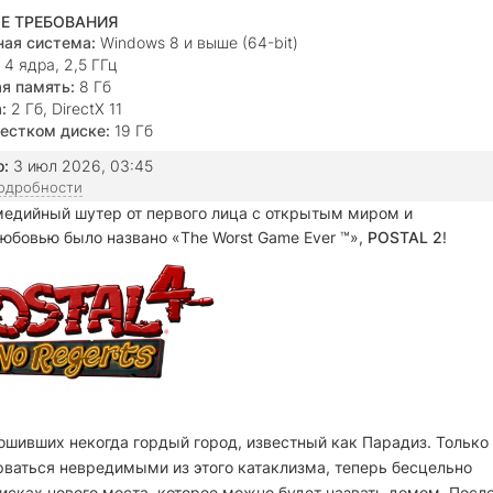
Е ТРЕБОВАНИЯ
ая система:
Windows 8 и выше (64-bit)
4 ядра, 2,5 ГГц
я память:
8 Гб
:
2 Гб, DirectX 11
естком диске:
19 Гб
о:
3 июл 2026, 03:45
подробности
медийный шутер от первого лица с открытым миром и
любовью было названо «The Worst Game Ever ™»,
POSTAL 2
!
ошивших некогда гордый город, известный как Парадиз. Только
рваться невредимыми из этого катаклизма, теперь бесцельно
сках нового места, которое можно будет назвать домом. Посл